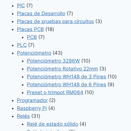
7
productos
PIC
7
productos
7
Placas de Desarrollo
7
productos
3
Placas de pruebas para circuitos
3
18
productos
Placas PCB
18
7
productos
PCB
7
7
productos
PLC
7
productos
43
Potenciómetro
43
productos
10
Potenciómetro 3296W
10
productos
3
Potenciómetro Rotativo 22mm
3
productos
10
Potenciómetro WH148 de 3 Pines
10
9
produc
Potenciómetro WH148 de 6 Pines
9
10
product
Preset o trimpot RM064
10
2
productos
Programador
2
4
productos
Raspberry Pi
4
31
productos
Relés
31
productos
4
Relé de estado sólido
4