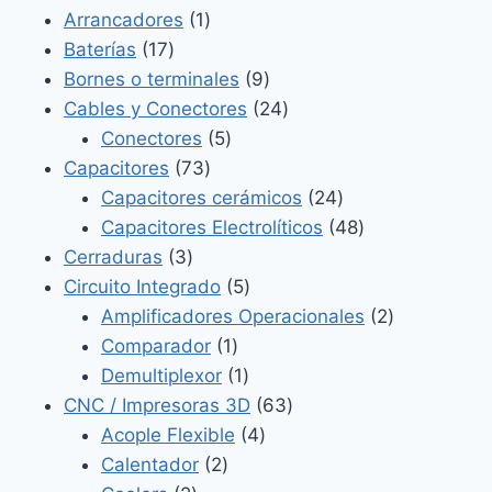
productos
1
Arrancadores
1
17
producto
Baterías
17
productos
9
Bornes o terminales
9
productos
24
Cables y Conectores
24
5
productos
Conectores
5
73
productos
Capacitores
73
productos
24
Capacitores cerámicos
24
productos
48
Capacitores Electrolíticos
48
3
productos
Cerraduras
3
productos
5
Circuito Integrado
5
productos
2
Amplificadores Operacionales
2
1
productos
Comparador
1
producto
1
Demultiplexor
1
producto
63
CNC / Impresoras 3D
63
4
productos
Acople Flexible
4
2
productos
Calentador
2