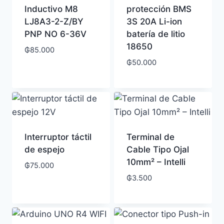
Inductivo M8
protección BMS
LJ8A3-2-Z/BY
3S 20A Li-ion
PNP NO 6-36V
batería de litio
18650
₲
85.000
₲
50.000
Interruptor táctil
Terminal de
de espejo
Cable Tipo Ojal
10mm² – Intelli
₲
75.000
₲
3.500