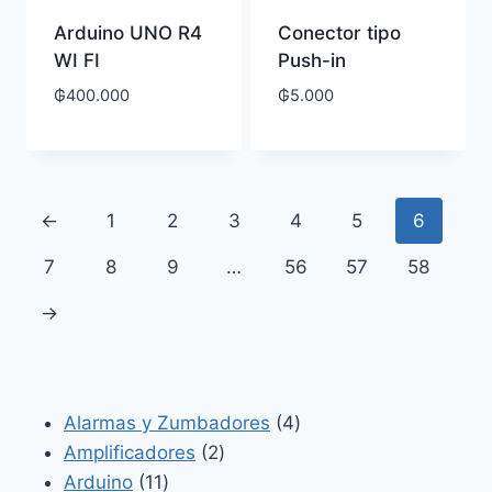
Arduino UNO R4
Conector tipo
WI FI
Push-in
₲
400.000
₲
5.000
←
1
2
3
4
5
6
7
8
9
…
56
57
58
→
4
Alarmas y Zumbadores
4
2
productos
Amplificadores
2
11
productos
Arduino
11