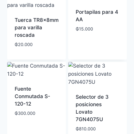
Portapilas para 4
AA
Tuerca TR8x8mm
para varilla
₲
15.000
roscada
₲
20.000
Fuente
Conmutada S-
Selector de 3
120-12
posiciones
Lovato
₲
300.000
7GN4075U
₲
810.000