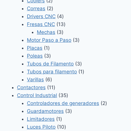
2
productos
Coolers
2
productos
2
Correas
2
productos
4
Drivers CNC
4
productos
13
Fresas CNC
13
3
productos
Mechas
3
productos
3
Motor Paso a Paso
3
1
productos
Placas
1
producto
3
Poleas
3
productos
3
Tubos de Filamento
3
productos
1
Tubos para filamento
1
6
producto
Varillas
6
productos
11
Contactores
11
productos
35
Control Industrial
35
productos
2
Controladores de generadores
2
3
productos
Guardamotores
3
1
productos
Limitadores
1
producto
10
Luces Piloto
10