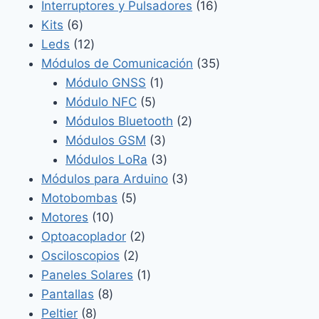
productos
16
Interruptores y Pulsadores
16
6
productos
Kits
6
productos
12
Leds
12
productos
35
Módulos de Comunicación
35
1
productos
Módulo GNSS
1
5
producto
Módulo NFC
5
productos
2
Módulos Bluetooth
2
3
productos
Módulos GSM
3
productos
3
Módulos LoRa
3
productos
3
Módulos para Arduino
3
5
productos
Motobombas
5
10
productos
Motores
10
productos
2
Optoacoplador
2
2
productos
Osciloscopios
2
productos
1
Paneles Solares
1
8
producto
Pantallas
8
8
productos
Peltier
8