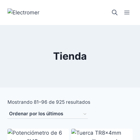
Saltar
al
contenido
Tienda
Ordenado
Mostrando 81–96 de 925 resultados
por
los
últimos