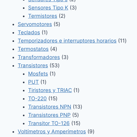
productos
3
Sensores Tipo K
3
2
productos
Termistores
2
5
productos
Servomotores
5
1
productos
Teclados
1
producto
11
Temporizadores e interruptores horarios
11
4
prod
Termostatos
4
productos
3
Transformadores
3
53
productos
Transistores
53
1
productos
Mosfets
1
1
producto
PUT
1
producto
1
Tiristores y TRIAC
1
15
producto
TO-220
15
productos
13
Transistores NPN
13
5
productos
Transistores PNP
5
productos
15
Transitor TO-126
15
productos
9
Voltímetros y Amperímetros
9