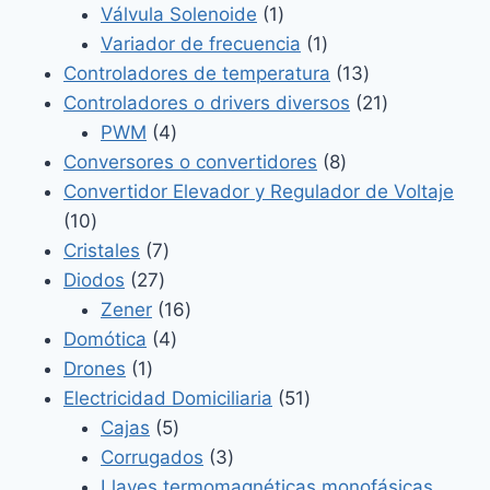
productos
1
Válvula Solenoide
1
producto
1
Variador de frecuencia
1
producto
13
Controladores de temperatura
13
productos
21
Controladores o drivers diversos
21
4
productos
PWM
4
productos
8
Conversores o convertidores
8
productos
Convertidor Elevador y Regulador de Voltaje
10
10
productos
7
Cristales
7
27
productos
Diodos
27
productos
16
Zener
16
4
productos
Domótica
4
1
productos
Drones
1
producto
51
Electricidad Domiciliaria
51
5
productos
Cajas
5
productos
3
Corrugados
3
productos
Llaves termomagnéticas monofásicas