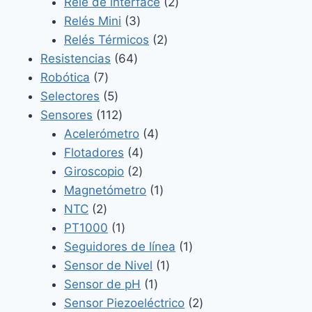
2
productos
Relé de interface
2
3
productos
Relés Mini
3
productos
2
Relés Térmicos
2
64
productos
Resistencias
64
7
productos
Robótica
7
productos
5
Selectores
5
productos
112
Sensores
112
productos
4
Acelerómetro
4
4
productos
Flotadores
4
2
productos
Giroscopio
2
productos
1
Magnetómetro
1
2
producto
NTC
2
productos
1
PT1000
1
producto
1
Seguidores de línea
1
1
producto
Sensor de Nivel
1
1
producto
Sensor de pH
1
producto
2
Sensor Piezoeléctrico
2