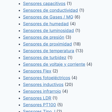
1
productos
Sensores capacitivos
1
producto
1
Sensores de conductividad
1
6
producto
Sensores de Gases / MQ
6
4
productos
Sensores de humedad
4
productos
1
Sensores de luminosidad
1
3
producto
Sensores de presión
3
productos
18
Sensores de proximidad
18
productos
13
Sensores de temperatura
13
1
productos
Sensores de turbidez
1
producto
4
Sensores de voltaje y corriente
4
2
productos
Sensores Flex
2
productos
4
Sensores fotoeléctricos
4
20
productos
Sensores inductivos
20
4
productos
Sensores infrarrojo
4
1
productos
Sensores LDR
1
producto
5
Sensores PT100
5
2
productos
Sensores Tipo J
2