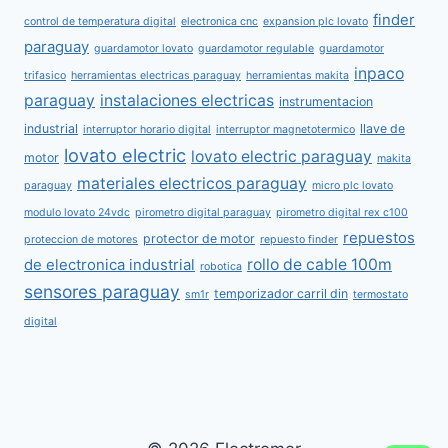
finder
control de temperatura digital
electronica cnc
expansion plc lovato
paraguay
guardamotor lovato
guardamotor regulable
guardamotor
inpaco
trifasico
herramientas electricas paraguay
herramientas makita
paraguay
instalaciones electricas
instrumentacion
industrial
llave de
interruptor horario digital
interruptor magnetotermico
lovato electric
lovato electric paraguay
motor
makita
materiales electricos paraguay
paraguay
micro plc lovato
modulo lovato 24vdc
pirometro digital paraguay
pirometro digital rex c100
repuestos
protector de motor
proteccion de motores
repuesto finder
rollo de cable 100m
de electronica industrial
robotica
sensores paraguay
temporizador carril din
sm1r
termostato
digital