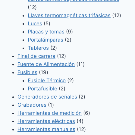
12
12
productos
12
Llaves termomagnéticas trifásicas
12
5
produ
Luces
5
productos
9
Placas y tomas
9
2
productos
Portalámparas
2
2
productos
Tableros
2
productos
12
Final de carrera
12
productos
11
Fuente de Alimentación
11
19
productos
Fusibles
19
productos
2
Fusible Térmico
2
2
productos
Portafusible
2
productos
2
Generadores de señales
2
1
productos
Grabadores
1
producto
6
Herramientas de medición
6
4
productos
Herramientas eléctricas
4
productos
12
Herramientas manuales
12