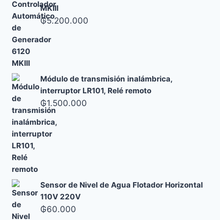
MKIII
₲
5.200.000
Módulo de transmisión inalámbrica,
interruptor LR101, Relé remoto
₲
1.500.000
Sensor de Nivel de Agua Flotador Horizontal
110V 220V
₲
60.000