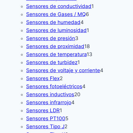
producto
1
Sensores de conductividad
1
6
producto
Sensores de Gases / MQ
6
4
productos
Sensores de humedad
4
productos
1
Sensores de luminosidad
1
3
producto
Sensores de presión
3
productos
18
Sensores de proximidad
18
productos
13
Sensores de temperatura
13
1
productos
Sensores de turbidez
1
producto
4
Sensores de voltaje y corriente
4
2
productos
Sensores Flex
2
productos
4
Sensores fotoeléctricos
4
20
productos
Sensores inductivos
20
4
productos
Sensores infrarrojo
4
1
productos
Sensores LDR
1
producto
5
Sensores PT100
5
2
productos
Sensores Tipo J
2