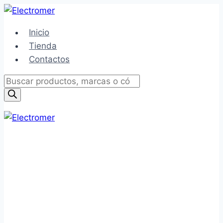
Saltar
al
Inicio
contenido
Tienda
Contactos
Búsqueda
de
productos