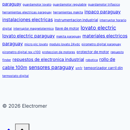
paraguay
guardamotor lovato
guardamotor regulable
guardamotor trifasico
inpaco paraguay
herramientas electricas paraguay
herramientas makita
instalaciones electricas
instrumentacion industrial
interruptor horario
lovato electric
llave de motor
digital
interruptor magnetotermico
lovato electric paraguay
materiales electricos
makita paraguay
paraguay
micro plc lovato
modulo lovato 24vdc
pirometro digital paraguay
protector de motor
pirometro digital rex c100
proteccion de motores
repuesto
rollo de
repuestos de electronica industrial
finder
robotica
sensores paraguay
cable 100m
temporizador carril din
sm1r
termostato digital
© 2026 Electromer