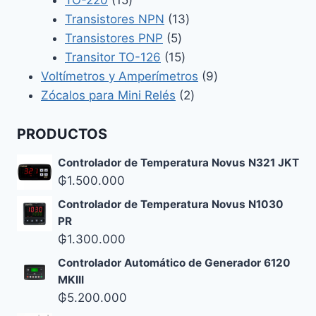
TO-220
15
productos
13
Transistores NPN
13
5
productos
Transistores PNP
5
productos
15
Transitor TO-126
15
productos
9
Voltímetros y Amperímetros
9
2
productos
Zócalos para Mini Relés
2
productos
PRODUCTOS
Controlador de Temperatura Novus N321 JKT
₲
1.500.000
Controlador de Temperatura Novus N1030
PR
₲
1.300.000
Controlador Automático de Generador 6120
MKIII
₲
5.200.000