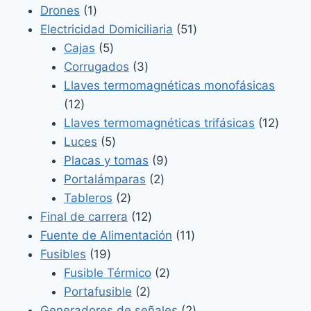
1
productos
Drones
1
producto
51
Electricidad Domiciliaria
51
5
productos
Cajas
5
productos
3
Corrugados
3
productos
Llaves termomagnéticas monofásicas
12
12
productos
12
Llaves termomagnéticas trifásicas
12
5
produ
Luces
5
productos
9
Placas y tomas
9
2
productos
Portalámparas
2
2
productos
Tableros
2
productos
12
Final de carrera
12
productos
11
Fuente de Alimentación
11
19
productos
Fusibles
19
productos
2
Fusible Térmico
2
2
productos
Portafusible
2
productos
2
Generadores de señales
2