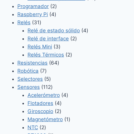
2
productos
Programador
2
4
productos
Raspberry Pi
4
31
productos
Relés
31
productos
4
Relé de estado sólido
4
2
productos
Relé de interface
2
3
productos
Relés Mini
3
productos
2
Relés Térmicos
2
64
productos
Resistencias
64
7
productos
Robótica
7
productos
5
Selectores
5
productos
112
Sensores
112
productos
4
Acelerómetro
4
4
productos
Flotadores
4
2
productos
Giroscopio
2
productos
1
Magnetómetro
1
2
producto
NTC
2