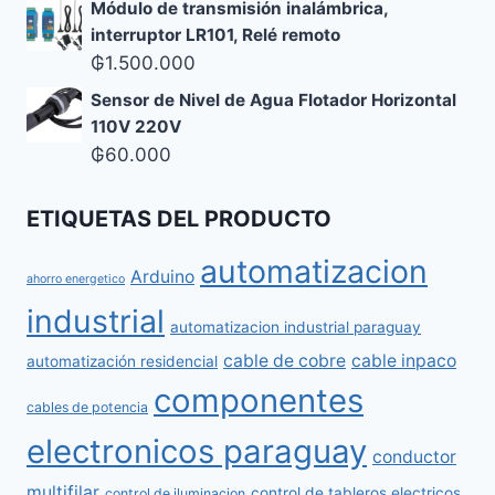
Módulo de transmisión inalámbrica,
interruptor LR101, Relé remoto
₲
1.500.000
Sensor de Nivel de Agua Flotador Horizontal
110V 220V
₲
60.000
ETIQUETAS DEL PRODUCTO
automatizacion
Arduino
ahorro energetico
industrial
automatizacion industrial paraguay
cable de cobre
cable inpaco
automatización residencial
componentes
cables de potencia
electronicos paraguay
conductor
multifilar
control de tableros electricos
control de iluminacion