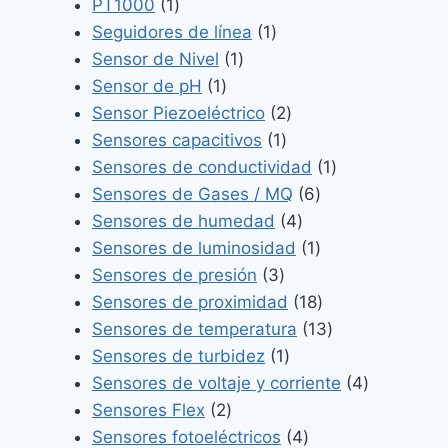
productos
1
PT1000
1
producto
1
Seguidores de línea
1
1
producto
Sensor de Nivel
1
1
producto
Sensor de pH
1
producto
2
Sensor Piezoeléctrico
2
1
productos
Sensores capacitivos
1
producto
1
Sensores de conductividad
1
6
producto
Sensores de Gases / MQ
6
4
productos
Sensores de humedad
4
productos
1
Sensores de luminosidad
1
3
producto
Sensores de presión
3
productos
18
Sensores de proximidad
18
productos
13
Sensores de temperatura
13
1
productos
Sensores de turbidez
1
producto
4
Sensores de voltaje y corriente
4
2
productos
Sensores Flex
2
productos
4
Sensores fotoeléctricos
4