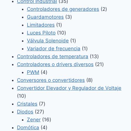
productos
35
Control Industrial
35
productos
2
Controladores de generadores
2
3
productos
Guardamotores
3
1
productos
Limitadores
1
producto
10
Luces Piloto
10
productos
1
Válvula Solenoide
1
producto
1
Variador de frecuencia
1
producto
13
Controladores de temperatura
13
productos
21
Controladores o drivers diversos
21
4
productos
PWM
4
productos
8
Conversores o convertidores
8
productos
Convertidor Elevador y Regulador de Voltaje
10
10
productos
7
Cristales
7
27
productos
Diodos
27
productos
16
Zener
16
4
productos
Domótica
4