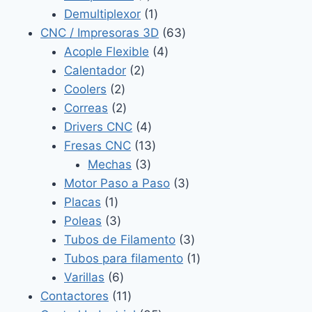
producto
1
Demultiplexor
1
producto
63
CNC / Impresoras 3D
63
4
productos
Acople Flexible
4
2
productos
Calentador
2
2
productos
Coolers
2
productos
2
Correas
2
productos
4
Drivers CNC
4
productos
13
Fresas CNC
13
3
productos
Mechas
3
productos
3
Motor Paso a Paso
3
1
productos
Placas
1
producto
3
Poleas
3
productos
3
Tubos de Filamento
3
productos
1
Tubos para filamento
1
6
producto
Varillas
6
productos
11
Contactores
11