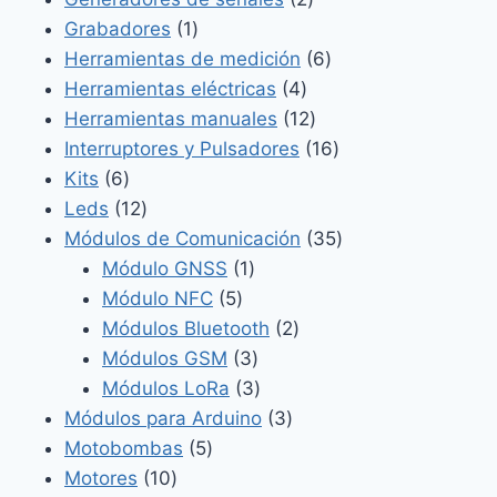
1
productos
Grabadores
1
producto
6
Herramientas de medición
6
4
productos
Herramientas eléctricas
4
productos
12
Herramientas manuales
12
productos
16
Interruptores y Pulsadores
16
6
productos
Kits
6
productos
12
Leds
12
productos
35
Módulos de Comunicación
35
1
productos
Módulo GNSS
1
5
producto
Módulo NFC
5
productos
2
Módulos Bluetooth
2
3
productos
Módulos GSM
3
productos
3
Módulos LoRa
3
productos
3
Módulos para Arduino
3
5
productos
Motobombas
5
10
productos
Motores
10