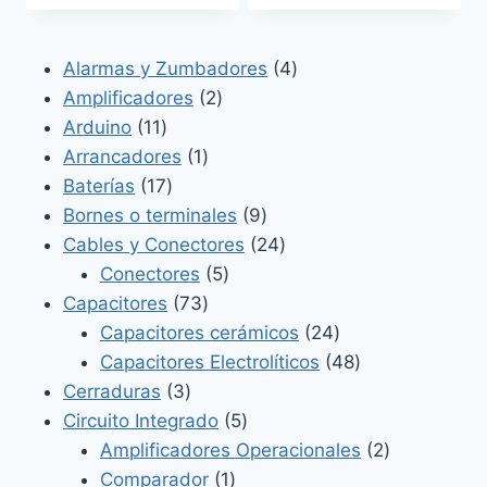
4
Alarmas y Zumbadores
4
2
productos
Amplificadores
2
11
productos
Arduino
11
productos
1
Arrancadores
1
17
producto
Baterías
17
productos
9
Bornes o terminales
9
productos
24
Cables y Conectores
24
5
productos
Conectores
5
73
productos
Capacitores
73
productos
24
Capacitores cerámicos
24
productos
48
Capacitores Electrolíticos
48
3
productos
Cerraduras
3
productos
5
Circuito Integrado
5
productos
2
Amplificadores Operacionales
2
1
productos
Comparador
1