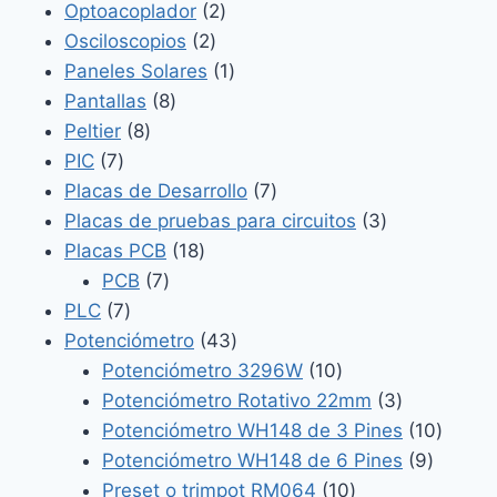
productos
2
Optoacoplador
2
2
productos
Osciloscopios
2
productos
1
Paneles Solares
1
8
producto
Pantallas
8
8
productos
Peltier
8
7
productos
PIC
7
productos
7
Placas de Desarrollo
7
productos
3
Placas de pruebas para circuitos
3
18
productos
Placas PCB
18
7
productos
PCB
7
7
productos
PLC
7
productos
43
Potenciómetro
43
productos
10
Potenciómetro 3296W
10
productos
3
Potenciómetro Rotativo 22mm
3
productos
10
Potenciómetro WH148 de 3 Pines
10
9
produc
Potenciómetro WH148 de 6 Pines
9
10
product
Preset o trimpot RM064
10