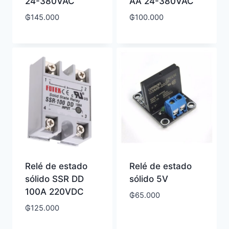
24-380VAC
AA 24-380VAC
₲
145.000
₲
100.000
Relé de estado
Relé de estado
sólido SSR DD
sólido 5V
100A 220VDC
₲
65.000
₲
125.000