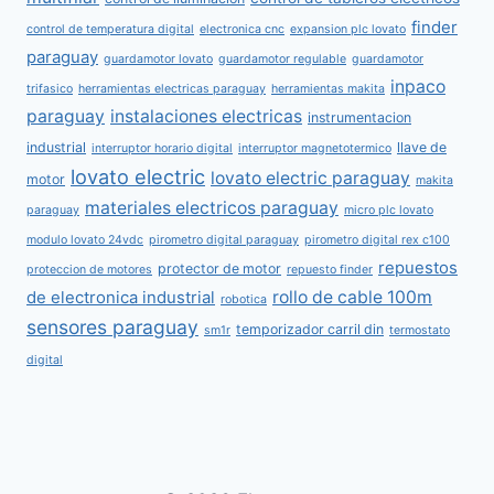
finder
control de temperatura digital
electronica cnc
expansion plc lovato
paraguay
guardamotor lovato
guardamotor regulable
guardamotor
inpaco
trifasico
herramientas electricas paraguay
herramientas makita
paraguay
instalaciones electricas
instrumentacion
industrial
llave de
interruptor horario digital
interruptor magnetotermico
lovato electric
lovato electric paraguay
motor
makita
materiales electricos paraguay
paraguay
micro plc lovato
modulo lovato 24vdc
pirometro digital paraguay
pirometro digital rex c100
repuestos
protector de motor
proteccion de motores
repuesto finder
rollo de cable 100m
de electronica industrial
robotica
sensores paraguay
temporizador carril din
sm1r
termostato
digital