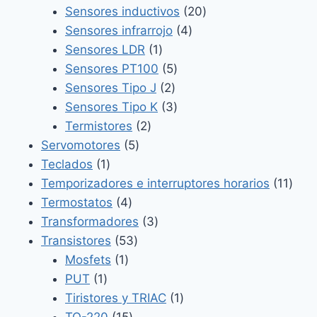
20
productos
Sensores inductivos
20
4
productos
Sensores infrarrojo
4
1
productos
Sensores LDR
1
producto
5
Sensores PT100
5
2
productos
Sensores Tipo J
2
productos
3
Sensores Tipo K
3
2
productos
Termistores
2
5
productos
Servomotores
5
1
productos
Teclados
1
producto
11
Temporizadores e interruptores horarios
11
4
prod
Termostatos
4
productos
3
Transformadores
3
53
productos
Transistores
53
1
productos
Mosfets
1
1
producto
PUT
1
producto
1
Tiristores y TRIAC
1
15
producto