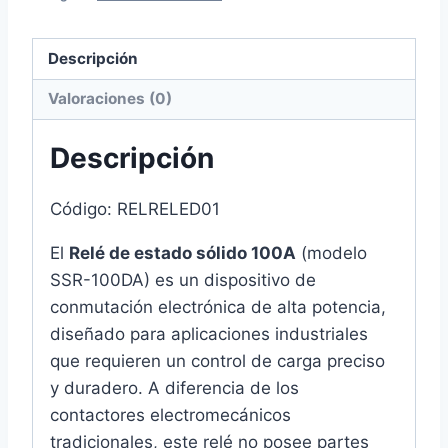
sólido
100A
Descripción
DA
24-
Valoraciones (0)
380VAC
cantidad
Descripción
Código: RELRELED01
El
Relé de estado sólido 100A
(modelo
SSR-100DA) es un dispositivo de
conmutación electrónica de alta potencia,
diseñado para aplicaciones industriales
que requieren un control de carga preciso
y duradero. A diferencia de los
contactores electromecánicos
tradicionales, este relé no posee partes