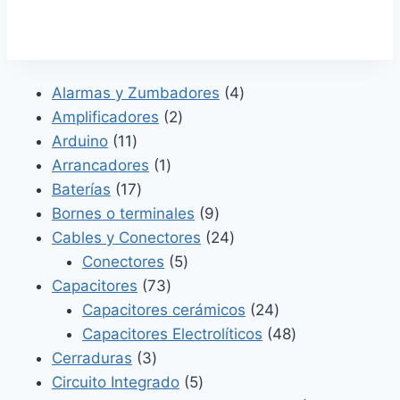
4
Alarmas y Zumbadores
4
2
productos
Amplificadores
2
11
productos
Arduino
11
productos
1
Arrancadores
1
17
producto
Baterías
17
productos
9
Bornes o terminales
9
productos
24
Cables y Conectores
24
5
productos
Conectores
5
73
productos
Capacitores
73
productos
24
Capacitores cerámicos
24
productos
48
Capacitores Electrolíticos
48
3
productos
Cerraduras
3
productos
5
Circuito Integrado
5