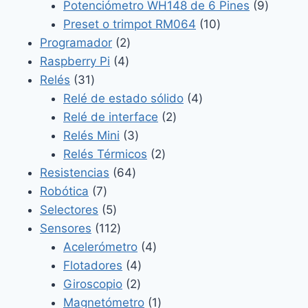
9
produc
Potenciómetro WH148 de 6 Pines
9
10
product
Preset o trimpot RM064
10
2
productos
Programador
2
4
productos
Raspberry Pi
4
31
productos
Relés
31
productos
4
Relé de estado sólido
4
2
productos
Relé de interface
2
3
productos
Relés Mini
3
productos
2
Relés Térmicos
2
64
productos
Resistencias
64
7
productos
Robótica
7
productos
5
Selectores
5
productos
112
Sensores
112
productos
4
Acelerómetro
4
4
productos
Flotadores
4
2
productos
Giroscopio
2
productos
1
Magnetómetro
1