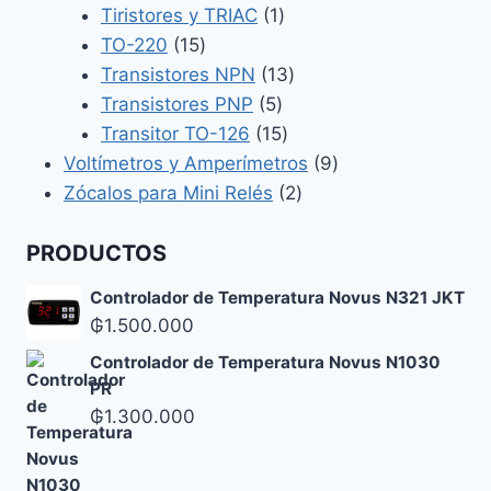
producto
1
Tiristores y TRIAC
1
15
producto
TO-220
15
productos
13
Transistores NPN
13
5
productos
Transistores PNP
5
productos
15
Transitor TO-126
15
productos
9
Voltímetros y Amperímetros
9
2
productos
Zócalos para Mini Relés
2
productos
PRODUCTOS
Controlador de Temperatura Novus N321 JKT
₲
1.500.000
Controlador de Temperatura Novus N1030
PR
₲
1.300.000