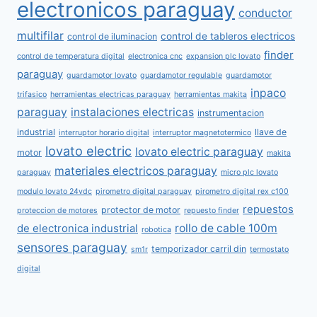
electronicos paraguay
conductor
multifilar
control de tableros electricos
control de iluminacion
finder
control de temperatura digital
electronica cnc
expansion plc lovato
paraguay
guardamotor lovato
guardamotor regulable
guardamotor
inpaco
trifasico
herramientas electricas paraguay
herramientas makita
paraguay
instalaciones electricas
instrumentacion
industrial
llave de
interruptor horario digital
interruptor magnetotermico
lovato electric
lovato electric paraguay
motor
makita
materiales electricos paraguay
paraguay
micro plc lovato
modulo lovato 24vdc
pirometro digital paraguay
pirometro digital rex c100
repuestos
protector de motor
proteccion de motores
repuesto finder
rollo de cable 100m
de electronica industrial
robotica
sensores paraguay
temporizador carril din
sm1r
termostato
digital