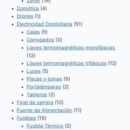
productos
16
Zener
16
4
productos
Domótica
4
1
productos
Drones
1
producto
51
Electricidad Domiciliaria
51
5
productos
Cajas
5
productos
3
Corrugados
3
productos
Llaves termomagnéticas monofásicas
12
12
productos
12
Llaves termomagnéticas trifásicas
12
5
produ
Luces
5
productos
9
Placas y tomas
9
2
productos
Portalámparas
2
2
productos
Tableros
2
productos
12
Final de carrera
12
productos
11
Fuente de Alimentación
11
19
productos
Fusibles
19
productos
2
Fusible Térmico
2