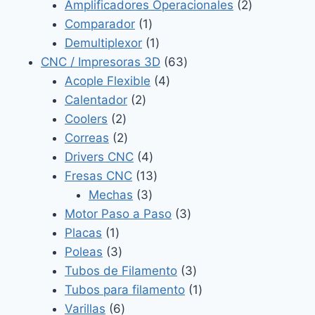
productos
2
Amplificadores Operacionales
2
1
productos
Comparador
1
producto
1
Demultiplexor
1
producto
63
CNC / Impresoras 3D
63
4
productos
Acople Flexible
4
2
productos
Calentador
2
2
productos
Coolers
2
productos
2
Correas
2
productos
4
Drivers CNC
4
productos
13
Fresas CNC
13
3
productos
Mechas
3
productos
3
Motor Paso a Paso
3
1
productos
Placas
1
producto
3
Poleas
3
productos
3
Tubos de Filamento
3
productos
1
Tubos para filamento
1
6
producto
Varillas
6