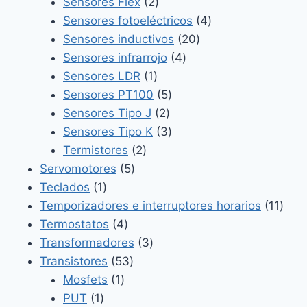
2
productos
Sensores Flex
2
productos
4
Sensores fotoeléctricos
4
20
productos
Sensores inductivos
20
4
productos
Sensores infrarrojo
4
1
productos
Sensores LDR
1
producto
5
Sensores PT100
5
2
productos
Sensores Tipo J
2
productos
3
Sensores Tipo K
3
2
productos
Termistores
2
5
productos
Servomotores
5
1
productos
Teclados
1
producto
11
Temporizadores e interruptores horarios
11
4
prod
Termostatos
4
productos
3
Transformadores
3
53
productos
Transistores
53
1
productos
Mosfets
1
1
producto
PUT
1