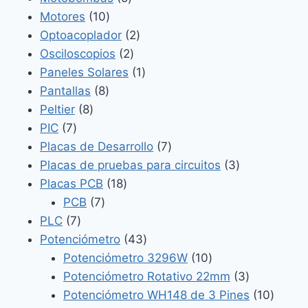
10
productos
Motores
10
productos
2
Optoacoplador
2
2
productos
Osciloscopios
2
productos
1
Paneles Solares
1
8
producto
Pantallas
8
8
productos
Peltier
8
7
productos
PIC
7
productos
7
Placas de Desarrollo
7
productos
3
Placas de pruebas para circuitos
3
18
productos
Placas PCB
18
7
productos
PCB
7
7
productos
PLC
7
productos
43
Potenciómetro
43
productos
10
Potenciómetro 3296W
10
productos
3
Potenciómetro Rotativo 22mm
3
productos
10
Potenciómetro WH148 de 3 Pines
10