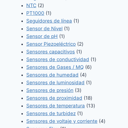
2
producto
NTC
2
productos
1
PT1000
1
producto
1
Seguidores de línea
1
1
producto
Sensor de Nivel
1
1
producto
Sensor de pH
1
producto
2
Sensor Piezoeléctrico
2
1
productos
Sensores capacitivos
1
producto
1
Sensores de conductividad
1
6
producto
Sensores de Gases / MQ
6
4
productos
Sensores de humedad
4
productos
1
Sensores de luminosidad
1
3
producto
Sensores de presión
3
productos
18
Sensores de proximidad
18
productos
13
Sensores de temperatura
13
1
productos
Sensores de turbidez
1
producto
4
Sensores de voltaje y corriente
4