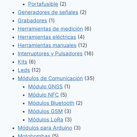
2
productos
Portafusible
2
productos
2
Generadores de señales
2
1
productos
Grabadores
1
producto
6
Herramientas de medición
6
4
productos
Herramientas eléctricas
4
productos
12
Herramientas manuales
12
productos
16
Interruptores y Pulsadores
16
6
productos
Kits
6
productos
12
Leds
12
productos
35
Módulos de Comunicación
35
1
productos
Módulo GNSS
1
5
producto
Módulo NFC
5
productos
2
Módulos Bluetooth
2
3
productos
Módulos GSM
3
productos
3
Módulos LoRa
3
productos
3
Módulos para Arduino
3
5
productos
Motobombas
5