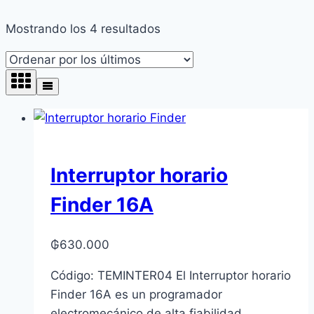
Ordenado
Mostrando los 4 resultados
por
los
últimos
Interruptor horario
Finder 16A
₲
630.000
Código: TEMINTER04 El Interruptor horario
Finder 16A es un programador
electromecánico de alta fiabilidad,