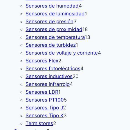
4
productos
Sensores de humedad
4
productos
1
Sensores de luminosidad
1
3
producto
Sensores de presión
3
productos
18
Sensores de proximidad
18
productos
13
Sensores de temperatura
13
1
productos
Sensores de turbidez
1
producto
4
Sensores de voltaje y corriente
4
2
productos
Sensores Flex
2
productos
4
Sensores fotoeléctricos
4
20
productos
Sensores inductivos
20
4
productos
Sensores infrarrojo
4
1
productos
Sensores LDR
1
producto
5
Sensores PT100
5
2
productos
Sensores Tipo J
2
productos
3
Sensores Tipo K
3
2
productos
Termistores
2