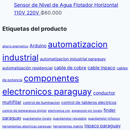
Sensor de Nivel de Agua Flotador Horizontal
110V 220V
₲
60.000
Etiquetas del producto
automatizacion
Arduino
ahorro energetico
industrial
automatizacion industrial paraguay
cable de cobre
cable inpaco
automatización residencial
cables
componentes
de potencia
electronicos paraguay
conductor
multifilar
control de tableros electricos
control de iluminacion
finder
control de temperatura digital
electronica cnc
expansion plc lovato
paraguay
guardamotor lovato
guardamotor regulable
guardamotor trifasico
inpaco paraguay
herramientas electricas paraguay
herramientas makita