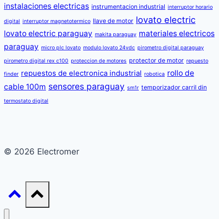
instalaciones electricas
instrumentacion industrial
interruptor horario
lovato electric
llave de motor
digital
interruptor magnetotermico
lovato electric paraguay
materiales electricos
makita paraguay
paraguay
micro plc lovato
modulo lovato 24vdc
pirometro digital paraguay
protector de motor
pirometro digital rex c100
proteccion de motores
repuesto
rollo de
repuestos de electronica industrial
finder
robotica
sensores paraguay
cable 100m
temporizador carril din
sm1r
termostato digital
© 2026 Electromer