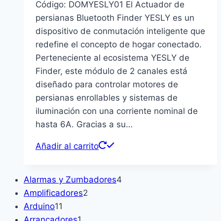
Código: DOMYESLY01 El Actuador de
persianas Bluetooth Finder YESLY es un
dispositivo de conmutación inteligente que
redefine el concepto de hogar conectado.
Perteneciente al ecosistema YESLY de
Finder, este módulo de 2 canales está
diseñado para controlar motores de
persianas enrollables y sistemas de
iluminación con una corriente nominal de
hasta 6A. Gracias a su…
Añadir al carrito
4
Alarmas y Zumbadores
4
2
productos
Amplificadores
2
11
productos
Arduino
11
productos
1
Arrancadores
1