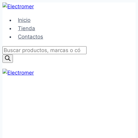
Saltar
al
Inicio
contenido
Tienda
Contactos
Búsqueda
de
productos