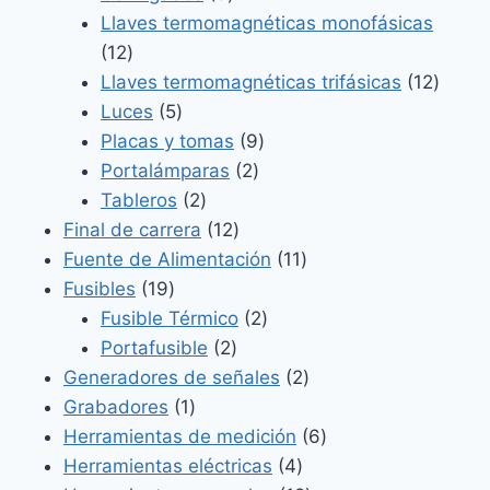
productos
Llaves termomagnéticas monofásicas
12
12
productos
12
Llaves termomagnéticas trifásicas
12
5
produ
Luces
5
productos
9
Placas y tomas
9
2
productos
Portalámparas
2
2
productos
Tableros
2
productos
12
Final de carrera
12
productos
11
Fuente de Alimentación
11
19
productos
Fusibles
19
productos
2
Fusible Térmico
2
2
productos
Portafusible
2
productos
2
Generadores de señales
2
1
productos
Grabadores
1
producto
6
Herramientas de medición
6
4
productos
Herramientas eléctricas
4