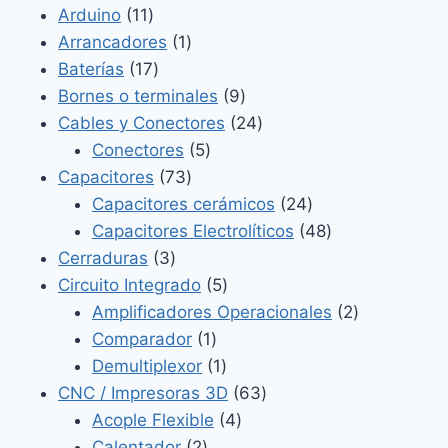
11
productos
Arduino
11
productos
1
Arrancadores
1
17
producto
Baterías
17
productos
9
Bornes o terminales
9
productos
24
Cables y Conectores
24
5
productos
Conectores
5
73
productos
Capacitores
73
productos
24
Capacitores cerámicos
24
productos
48
Capacitores Electrolíticos
48
3
productos
Cerraduras
3
productos
5
Circuito Integrado
5
productos
2
Amplificadores Operacionales
2
1
productos
Comparador
1
producto
1
Demultiplexor
1
producto
63
CNC / Impresoras 3D
63
4
productos
Acople Flexible
4
2
productos
Calentador
2