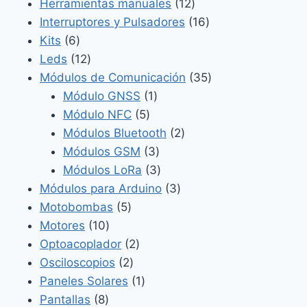
productos
12
Herramientas manuales
12
productos
16
Interruptores y Pulsadores
16
6
productos
Kits
6
productos
12
Leds
12
productos
35
Módulos de Comunicación
35
1
productos
Módulo GNSS
1
5
producto
Módulo NFC
5
productos
2
Módulos Bluetooth
2
3
productos
Módulos GSM
3
productos
3
Módulos LoRa
3
productos
3
Módulos para Arduino
3
5
productos
Motobombas
5
10
productos
Motores
10
productos
2
Optoacoplador
2
2
productos
Osciloscopios
2
productos
1
Paneles Solares
1
8
producto
Pantallas
8