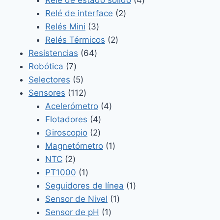
Relé de estado sólido
4
2
productos
Relé de interface
2
3
productos
Relés Mini
3
productos
2
Relés Térmicos
2
64
productos
Resistencias
64
7
productos
Robótica
7
productos
5
Selectores
5
productos
112
Sensores
112
productos
4
Acelerómetro
4
4
productos
Flotadores
4
2
productos
Giroscopio
2
productos
1
Magnetómetro
1
2
producto
NTC
2
productos
1
PT1000
1
producto
1
Seguidores de línea
1
1
producto
Sensor de Nivel
1
1
producto
Sensor de pH
1