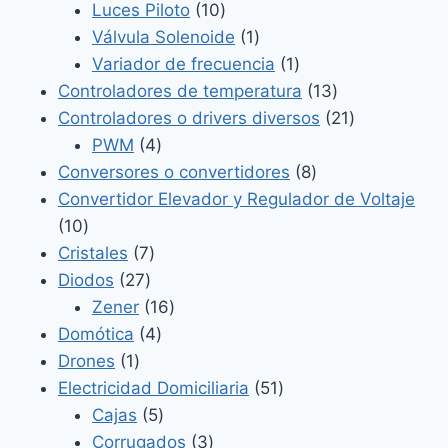
producto
10
Luces Piloto
10
productos
1
Válvula Solenoide
1
producto
1
Variador de frecuencia
1
producto
13
Controladores de temperatura
13
productos
21
Controladores o drivers diversos
21
4
productos
PWM
4
productos
8
Conversores o convertidores
8
productos
Convertidor Elevador y Regulador de Voltaje
10
10
productos
7
Cristales
7
27
productos
Diodos
27
productos
16
Zener
16
4
productos
Domótica
4
1
productos
Drones
1
producto
51
Electricidad Domiciliaria
51
5
productos
Cajas
5
productos
3
Corrugados
3