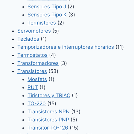
2
productos
Sensores Tipo J
2
productos
3
Sensores Tipo K
3
2
productos
Termistores
2
5
productos
Servomotores
5
1
productos
Teclados
1
producto
11
Temporizadores e interruptores horarios
11
4
prod
Termostatos
4
productos
3
Transformadores
3
53
productos
Transistores
53
1
productos
Mosfets
1
1
producto
PUT
1
producto
1
Tiristores y TRIAC
1
15
producto
TO-220
15
productos
13
Transistores NPN
13
5
productos
Transistores PNP
5
productos
15
Transitor TO-126
15