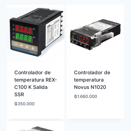
últimos
Controlador de
Controlador de
temperatura REX-
temperatura
C100 K Salida
Novus N1020
SSR
₲
1.660.000
₲
350.000