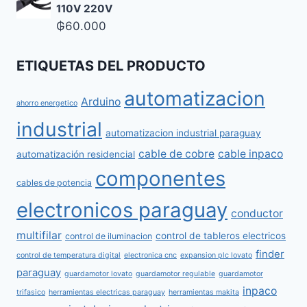
110V 220V
₲
60.000
ETIQUETAS DEL PRODUCTO
automatizacion
Arduino
ahorro energetico
industrial
automatizacion industrial paraguay
cable de cobre
cable inpaco
automatización residencial
componentes
cables de potencia
electronicos paraguay
conductor
multifilar
control de tableros electricos
control de iluminacion
finder
control de temperatura digital
electronica cnc
expansion plc lovato
paraguay
guardamotor lovato
guardamotor regulable
guardamotor
inpaco
trifasico
herramientas electricas paraguay
herramientas makita