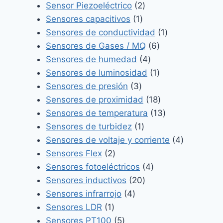
producto
2
Sensor Piezoeléctrico
2
1
productos
Sensores capacitivos
1
producto
1
Sensores de conductividad
1
6
producto
Sensores de Gases / MQ
6
4
productos
Sensores de humedad
4
productos
1
Sensores de luminosidad
1
3
producto
Sensores de presión
3
productos
18
Sensores de proximidad
18
productos
13
Sensores de temperatura
13
1
productos
Sensores de turbidez
1
producto
4
Sensores de voltaje y corriente
4
2
productos
Sensores Flex
2
productos
4
Sensores fotoeléctricos
4
20
productos
Sensores inductivos
20
4
productos
Sensores infrarrojo
4
1
productos
Sensores LDR
1
producto
5
Sensores PT100
5