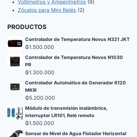
productos
9
Voltímetros y Amperímetros
9
2
productos
Zócalos para Mini Relés
2
productos
PRODUCTOS
Controlador de Temperatura Novus N321 JKT
₲
1.500.000
Controlador de Temperatura Novus N1030
PR
₲
1.300.000
Controlador Automático de Generador 6120
MKIII
₲
5.200.000
Módulo de transmisión inalámbrica,
interruptor LR101, Relé remoto
₲
1.500.000
Sensor de Nivel de Agua Flotador Horizontal