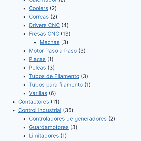
2
productos
Coolers
2
productos
2
Correas
2
productos
4
Drivers CNC
4
productos
13
Fresas CNC
13
3
productos
Mechas
3
productos
3
Motor Paso a Paso
3
1
productos
Placas
1
producto
3
Poleas
3
productos
3
Tubos de Filamento
3
productos
1
Tubos para filamento
1
6
producto
Varillas
6
productos
11
Contactores
11
productos
35
Control Industrial
35
productos
2
Controladores de generadores
2
3
productos
Guardamotores
3
1
productos
Limitadores
1