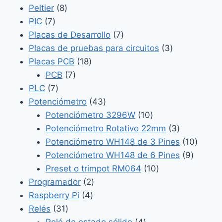
8
productos
Peltier
8
7
productos
PIC
7
productos
7
Placas de Desarrollo
7
productos
3
Placas de pruebas para circuitos
3
18
productos
Placas PCB
18
7
productos
PCB
7
7
productos
PLC
7
productos
43
Potenciómetro
43
productos
10
Potenciómetro 3296W
10
productos
3
Potenciómetro Rotativo 22mm
3
productos
10
Potenciómetro WH148 de 3 Pines
10
9
produc
Potenciómetro WH148 de 6 Pines
9
10
product
Preset o trimpot RM064
10
2
productos
Programador
2
4
productos
Raspberry Pi
4
31
productos
Relés
31
productos
4