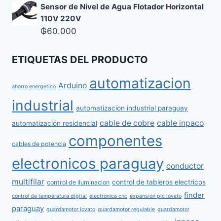
Sensor de Nivel de Agua Flotador Horizontal
110V 220V
₲
60.000
ETIQUETAS DEL PRODUCTO
automatizacion
Arduino
ahorro energetico
industrial
automatizacion industrial paraguay
cable de cobre
cable inpaco
automatización residencial
componentes
cables de potencia
electronicos paraguay
conductor
multifilar
control de tableros electricos
control de iluminacion
finder
control de temperatura digital
electronica cnc
expansion plc lovato
paraguay
guardamotor lovato
guardamotor regulable
guardamotor