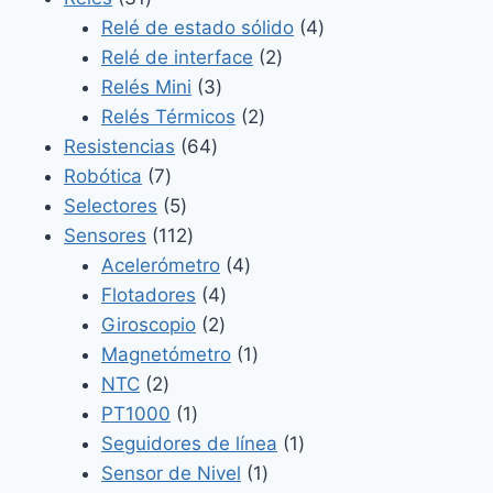
productos
4
Relé de estado sólido
4
2
productos
Relé de interface
2
3
productos
Relés Mini
3
productos
2
Relés Térmicos
2
64
productos
Resistencias
64
7
productos
Robótica
7
productos
5
Selectores
5
productos
112
Sensores
112
productos
4
Acelerómetro
4
4
productos
Flotadores
4
2
productos
Giroscopio
2
productos
1
Magnetómetro
1
2
producto
NTC
2
productos
1
PT1000
1
producto
1
Seguidores de línea
1
1
producto
Sensor de Nivel
1