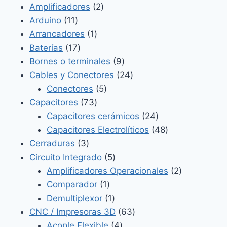
2
productos
Amplificadores
2
11
productos
Arduino
11
productos
1
Arrancadores
1
17
producto
Baterías
17
productos
9
Bornes o terminales
9
productos
24
Cables y Conectores
24
5
productos
Conectores
5
73
productos
Capacitores
73
productos
24
Capacitores cerámicos
24
productos
48
Capacitores Electrolíticos
48
3
productos
Cerraduras
3
productos
5
Circuito Integrado
5
productos
2
Amplificadores Operacionales
2
1
productos
Comparador
1
producto
1
Demultiplexor
1
producto
63
CNC / Impresoras 3D
63
4
productos
Acople Flexible
4