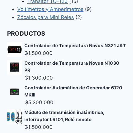
productos
15
Transitor TO-126
15
productos
9
Voltímetros y Amperímetros
9
2
productos
Zócalos para Mini Relés
2
productos
PRODUCTOS
Controlador de Temperatura Novus N321 JKT
₲
1.500.000
Controlador de Temperatura Novus N1030
PR
₲
1.300.000
Controlador Automático de Generador 6120
MKIII
₲
5.200.000
Módulo de transmisión inalámbrica,
interruptor LR101, Relé remoto
₲
1.500.000