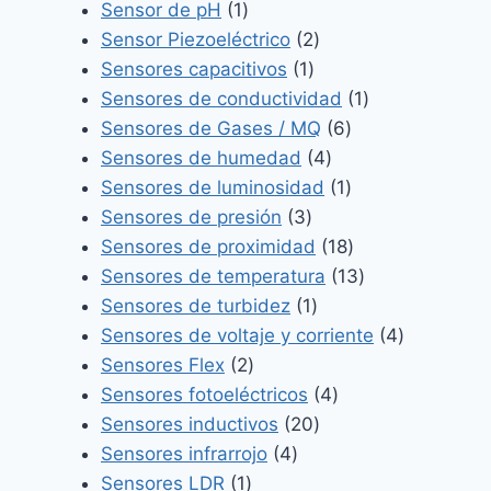
1
producto
Sensor de pH
1
producto
2
Sensor Piezoeléctrico
2
1
productos
Sensores capacitivos
1
producto
1
Sensores de conductividad
1
6
producto
Sensores de Gases / MQ
6
4
productos
Sensores de humedad
4
productos
1
Sensores de luminosidad
1
3
producto
Sensores de presión
3
productos
18
Sensores de proximidad
18
productos
13
Sensores de temperatura
13
1
productos
Sensores de turbidez
1
producto
4
Sensores de voltaje y corriente
4
2
productos
Sensores Flex
2
productos
4
Sensores fotoeléctricos
4
20
productos
Sensores inductivos
20
4
productos
Sensores infrarrojo
4
1
productos
Sensores LDR
1