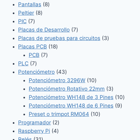
8
producto
Pantallas
8
8
productos
Peltier
8
7
productos
PIC
7
productos
7
Placas de Desarrollo
7
productos
3
Placas de pruebas para circuitos
3
18
productos
Placas PCB
18
7
productos
PCB
7
7
productos
PLC
7
productos
43
Potenciómetro
43
productos
10
Potenciómetro 3296W
10
productos
3
Potenciómetro Rotativo 22mm
3
productos
10
Potenciómetro WH148 de 3 Pines
10
9
produc
Potenciómetro WH148 de 6 Pines
9
10
product
Preset o trimpot RM064
10
2
productos
Programador
2
4
productos
Raspberry Pi
4
31
productos
Relés
31