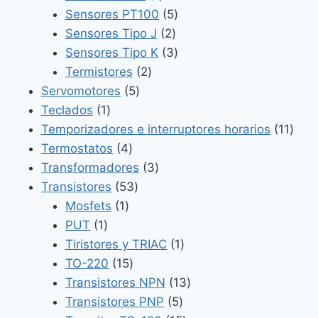
producto
5
Sensores PT100
5
2
productos
Sensores Tipo J
2
productos
3
Sensores Tipo K
3
2
productos
Termistores
2
5
productos
Servomotores
5
1
productos
Teclados
1
producto
11
Temporizadores e interruptores horarios
11
4
prod
Termostatos
4
productos
3
Transformadores
3
53
productos
Transistores
53
1
productos
Mosfets
1
1
producto
PUT
1
producto
1
Tiristores y TRIAC
1
15
producto
TO-220
15
productos
13
Transistores NPN
13
5
productos
Transistores PNP
5