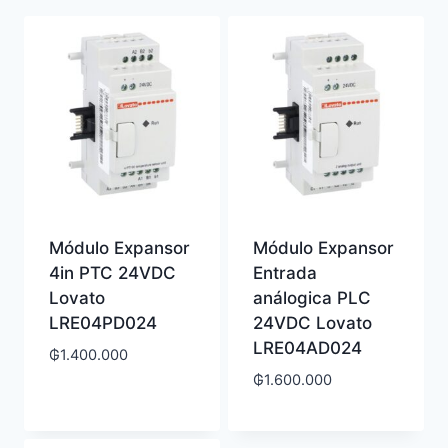
últimos
Módulo Expansor
Módulo Expansor
4in PTC 24VDC
Entrada
Lovato
análogica PLC
LRE04PD024
24VDC Lovato
LRE04AD024
₲
1.400.000
₲
1.600.000