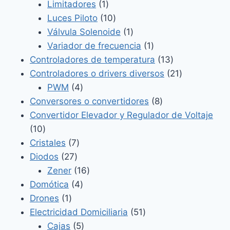
1
productos
Limitadores
1
producto
10
Luces Piloto
10
productos
1
Válvula Solenoide
1
producto
1
Variador de frecuencia
1
producto
13
Controladores de temperatura
13
productos
21
Controladores o drivers diversos
21
4
productos
PWM
4
productos
8
Conversores o convertidores
8
productos
Convertidor Elevador y Regulador de Voltaje
10
10
productos
7
Cristales
7
27
productos
Diodos
27
productos
16
Zener
16
4
productos
Domótica
4
1
productos
Drones
1
producto
51
Electricidad Domiciliaria
51
5
productos
Cajas
5