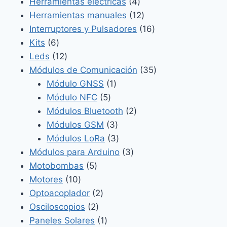
4
productos
Herramientas eléctricas
4
productos
12
Herramientas manuales
12
productos
16
Interruptores y Pulsadores
16
6
productos
Kits
6
productos
12
Leds
12
productos
35
Módulos de Comunicación
35
1
productos
Módulo GNSS
1
5
producto
Módulo NFC
5
productos
2
Módulos Bluetooth
2
3
productos
Módulos GSM
3
productos
3
Módulos LoRa
3
productos
3
Módulos para Arduino
3
5
productos
Motobombas
5
10
productos
Motores
10
productos
2
Optoacoplador
2
2
productos
Osciloscopios
2
productos
1
Paneles Solares
1