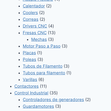
2
productos
Calentador
2
2
productos
Coolers
2
productos
2
Correas
2
productos
4
Drivers CNC
4
productos
13
Fresas CNC
13
3
productos
Mechas
3
productos
3
Motor Paso a Paso
3
1
productos
Placas
1
producto
3
Poleas
3
productos
3
Tubos de Filamento
3
productos
1
Tubos para filamento
1
6
producto
Varillas
6
productos
11
Contactores
11
productos
35
Control Industrial
35
productos
2
Controladores de generadores
2
3
productos
Guardamotores
3