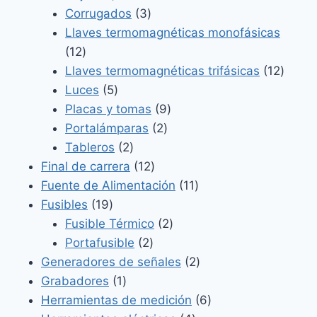
productos
3
Corrugados
3
productos
Llaves termomagnéticas monofásicas
12
12
productos
12
Llaves termomagnéticas trifásicas
12
5
produ
Luces
5
productos
9
Placas y tomas
9
2
productos
Portalámparas
2
2
productos
Tableros
2
productos
12
Final de carrera
12
productos
11
Fuente de Alimentación
11
19
productos
Fusibles
19
productos
2
Fusible Térmico
2
2
productos
Portafusible
2
productos
2
Generadores de señales
2
1
productos
Grabadores
1
producto
6
Herramientas de medición
6