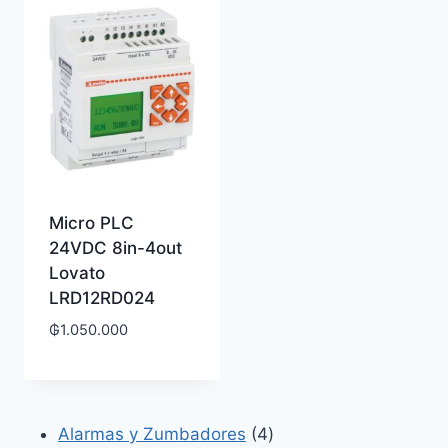
Micro PLC
24VDC 8in-4out
Lovato
LRD12RD024
₲
1.050.000
4
Alarmas y Zumbadores
4