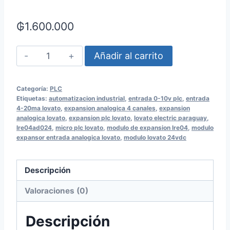
₲
1.600.000
Módulo
Añadir al carrito
Expansor
Entrada
Categoría:
PLC
análogica
Etiquetas:
automatizacion industrial
,
entrada 0-10v plc
,
entrada
PLC
4-20ma lovato
,
expansion analogica 4 canales
,
expansion
analogica lovato
,
expansion plc lovato
,
lovato electric paraguay
,
24VDC
lre04ad024
,
micro plc lovato
,
modulo de expansion lre04
,
modulo
Lovato
expansor entrada analogica lovato
,
modulo lovato 24vdc
LRE04AD024
cantidad
Descripción
Valoraciones (0)
Descripción