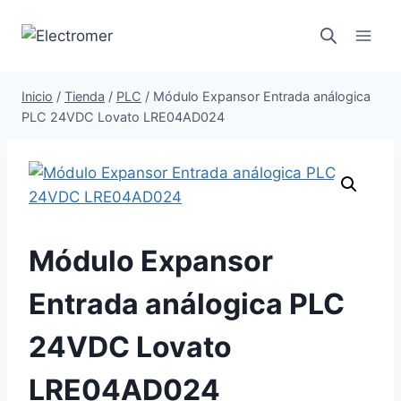
Saltar
al
contenido
Inicio
/
Tienda
/
PLC
/
Módulo Expansor Entrada análogica
PLC 24VDC Lovato LRE04AD024
Módulo Expansor
Entrada análogica PLC
24VDC Lovato
LRE04AD024