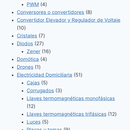
4
productos
PWM
4
productos
8
Conversores o convertidores
8
productos
Convertidor Elevador y Regulador de Voltaje
10
10
productos
7
Cristales
7
27
productos
Diodos
27
productos
16
Zener
16
4
productos
Domótica
4
1
productos
Drones
1
producto
51
Electricidad Domiciliaria
51
5
productos
Cajas
5
productos
3
Corrugados
3
productos
Llaves termomagnéticas monofásicas
12
12
productos
12
Llaves termomagnéticas trifásicas
12
5
produ
Luces
5
productos
9
Placas y tomas
9