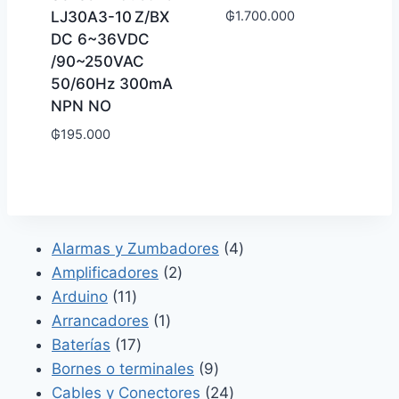
LJ30A3-10 Z/BX
₲
1.700.000
DC 6~36VDC
/90~250VAC
50/60Hz 300mA
NPN NO
₲
195.000
4
Alarmas y Zumbadores
4
2
productos
Amplificadores
2
11
productos
Arduino
11
productos
1
Arrancadores
1
17
producto
Baterías
17
productos
9
Bornes o terminales
9
productos
24
Cables y Conectores
24