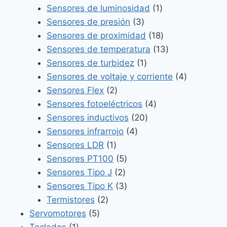
productos
1
Sensores de luminosidad
1
3
producto
Sensores de presión
3
productos
18
Sensores de proximidad
18
productos
13
Sensores de temperatura
13
1
productos
Sensores de turbidez
1
producto
4
Sensores de voltaje y corriente
4
2
productos
Sensores Flex
2
productos
4
Sensores fotoeléctricos
4
20
productos
Sensores inductivos
20
4
productos
Sensores infrarrojo
4
1
productos
Sensores LDR
1
producto
5
Sensores PT100
5
2
productos
Sensores Tipo J
2
productos
3
Sensores Tipo K
3
2
productos
Termistores
2
5
productos
Servomotores
5
1
productos