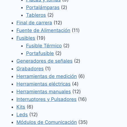
2
productos
Portalámparas
2
2
productos
Tableros
2
productos
12
Final de carrera
12
productos
11
Fuente de Alimentación
11
19
productos
Fusibles
19
productos
2
Fusible Térmico
2
2
productos
Portafusible
2
productos
2
Generadores de señales
2
1
productos
Grabadores
1
producto
6
Herramientas de medición
6
4
productos
Herramientas eléctricas
4
productos
12
Herramientas manuales
12
productos
16
Interruptores y Pulsadores
16
6
productos
Kits
6
productos
12
Leds
12
productos
35
Módulos de Comunicación
35