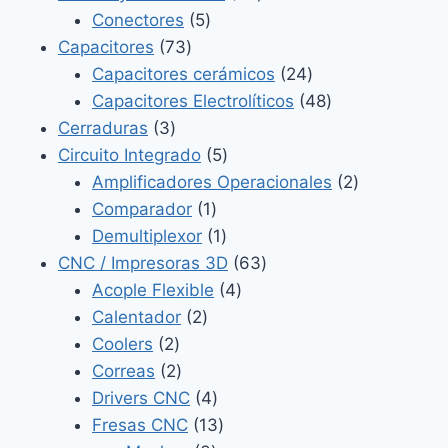
5
productos
Conectores
5
73
productos
Capacitores
73
productos
24
Capacitores cerámicos
24
productos
48
Capacitores Electrolíticos
48
3
productos
Cerraduras
3
productos
5
Circuito Integrado
5
productos
2
Amplificadores Operacionales
2
1
productos
Comparador
1
producto
1
Demultiplexor
1
producto
63
CNC / Impresoras 3D
63
4
productos
Acople Flexible
4
2
productos
Calentador
2
2
productos
Coolers
2
productos
2
Correas
2
productos
4
Drivers CNC
4
productos
13
Fresas CNC
13