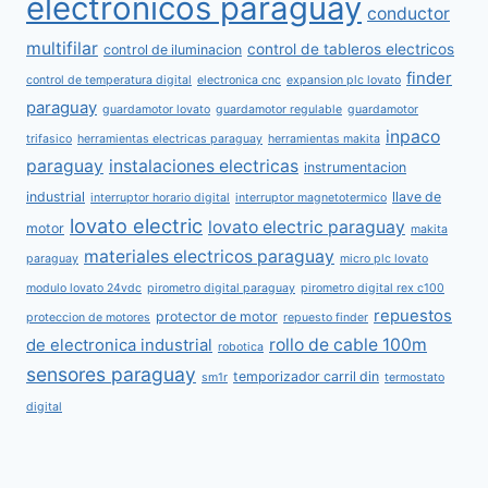
electronicos paraguay
conductor
multifilar
control de tableros electricos
control de iluminacion
finder
control de temperatura digital
electronica cnc
expansion plc lovato
paraguay
guardamotor lovato
guardamotor regulable
guardamotor
inpaco
trifasico
herramientas electricas paraguay
herramientas makita
paraguay
instalaciones electricas
instrumentacion
industrial
llave de
interruptor horario digital
interruptor magnetotermico
lovato electric
lovato electric paraguay
motor
makita
materiales electricos paraguay
paraguay
micro plc lovato
modulo lovato 24vdc
pirometro digital paraguay
pirometro digital rex c100
repuestos
protector de motor
proteccion de motores
repuesto finder
rollo de cable 100m
de electronica industrial
robotica
sensores paraguay
temporizador carril din
sm1r
termostato
digital