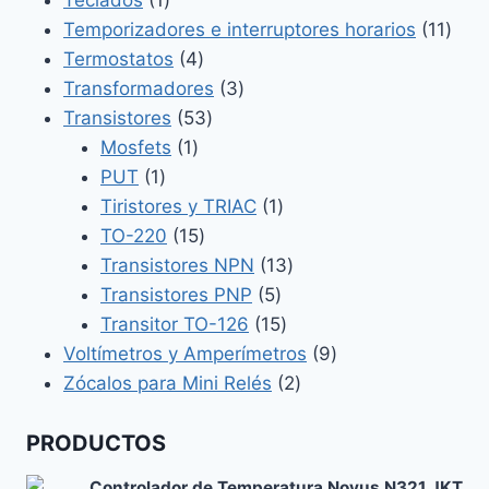
Teclados
1
producto
11
Temporizadores e interruptores horarios
11
4
prod
Termostatos
4
productos
3
Transformadores
3
53
productos
Transistores
53
1
productos
Mosfets
1
1
producto
PUT
1
producto
1
Tiristores y TRIAC
1
15
producto
TO-220
15
productos
13
Transistores NPN
13
5
productos
Transistores PNP
5
productos
15
Transitor TO-126
15
productos
9
Voltímetros y Amperímetros
9
2
productos
Zócalos para Mini Relés
2
productos
PRODUCTOS
Controlador de Temperatura Novus N321 JKT