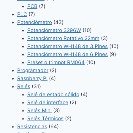
7
productos
PCB
7
7
productos
PLC
7
productos
43
Potenciómetro
43
productos
10
Potenciómetro 3296W
10
productos
3
Potenciómetro Rotativo 22mm
3
productos
10
Potenciómetro WH148 de 3 Pines
10
9
produc
Potenciómetro WH148 de 6 Pines
9
10
product
Preset o trimpot RM064
10
2
productos
Programador
2
4
productos
Raspberry Pi
4
31
productos
Relés
31
productos
4
Relé de estado sólido
4
2
productos
Relé de interface
2
3
productos
Relés Mini
3
productos
2
Relés Térmicos
2
64
productos
Resistencias
64