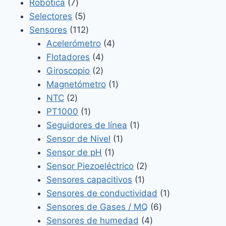
7
productos
Robótica
7
productos
5
Selectores
5
productos
112
Sensores
112
productos
4
Acelerómetro
4
4
productos
Flotadores
4
2
productos
Giroscopio
2
productos
1
Magnetómetro
1
2
producto
NTC
2
productos
1
PT1000
1
producto
1
Seguidores de línea
1
1
producto
Sensor de Nivel
1
1
producto
Sensor de pH
1
producto
2
Sensor Piezoeléctrico
2
1
productos
Sensores capacitivos
1
producto
1
Sensores de conductividad
1
6
producto
Sensores de Gases / MQ
6
4
productos
Sensores de humedad
4