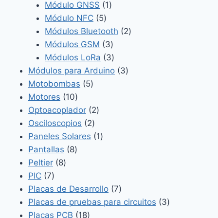
1
productos
Módulo GNSS
1
5
producto
Módulo NFC
5
productos
2
Módulos Bluetooth
2
3
productos
Módulos GSM
3
productos
3
Módulos LoRa
3
productos
3
Módulos para Arduino
3
5
productos
Motobombas
5
10
productos
Motores
10
productos
2
Optoacoplador
2
2
productos
Osciloscopios
2
productos
1
Paneles Solares
1
8
producto
Pantallas
8
8
productos
Peltier
8
7
productos
PIC
7
productos
7
Placas de Desarrollo
7
productos
3
Placas de pruebas para circuitos
3
18
productos
Placas PCB
18