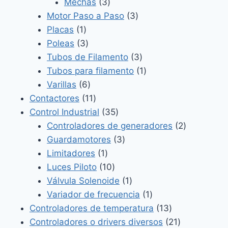
3
productos
Mechas
3
productos
3
Motor Paso a Paso
3
1
productos
Placas
1
producto
3
Poleas
3
productos
3
Tubos de Filamento
3
productos
1
Tubos para filamento
1
6
producto
Varillas
6
productos
11
Contactores
11
productos
35
Control Industrial
35
productos
2
Controladores de generadores
2
3
productos
Guardamotores
3
1
productos
Limitadores
1
producto
10
Luces Piloto
10
productos
1
Válvula Solenoide
1
producto
1
Variador de frecuencia
1
producto
13
Controladores de temperatura
13
productos
21
Controladores o drivers diversos
21