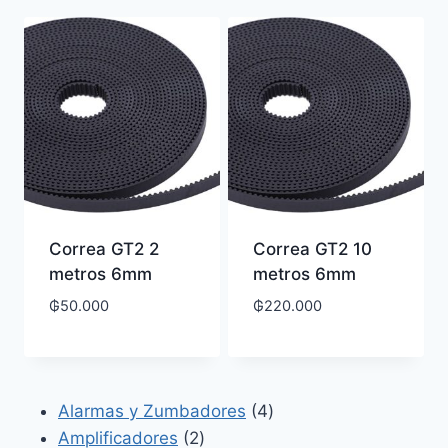
últimos
Correa GT2 2
Correa GT2 10
metros 6mm
metros 6mm
₲
50.000
₲
220.000
4
Alarmas y Zumbadores
4
2
productos
Amplificadores
2