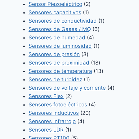
producto
2
Sensor Piezoeléctrico
2
1
productos
Sensores capacitivos
1
producto
1
Sensores de conductividad
1
6
producto
Sensores de Gases / MQ
6
4
productos
Sensores de humedad
4
productos
1
Sensores de luminosidad
1
3
producto
Sensores de presión
3
productos
18
Sensores de proximidad
18
productos
13
Sensores de temperatura
13
1
productos
Sensores de turbidez
1
producto
4
Sensores de voltaje y corriente
4
2
productos
Sensores Flex
2
productos
4
Sensores fotoeléctricos
4
20
productos
Sensores inductivos
20
4
productos
Sensores infrarrojo
4
1
productos
Sensores LDR
1
producto
5
Sensores PT100
5