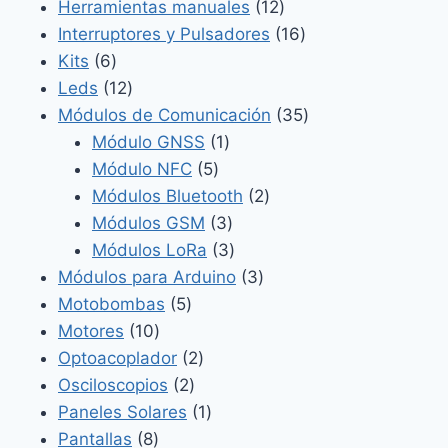
productos
12
Herramientas manuales
12
productos
16
Interruptores y Pulsadores
16
6
productos
Kits
6
productos
12
Leds
12
productos
35
Módulos de Comunicación
35
1
productos
Módulo GNSS
1
5
producto
Módulo NFC
5
productos
2
Módulos Bluetooth
2
3
productos
Módulos GSM
3
productos
3
Módulos LoRa
3
productos
3
Módulos para Arduino
3
5
productos
Motobombas
5
10
productos
Motores
10
productos
2
Optoacoplador
2
2
productos
Osciloscopios
2
productos
1
Paneles Solares
1
8
producto
Pantallas
8