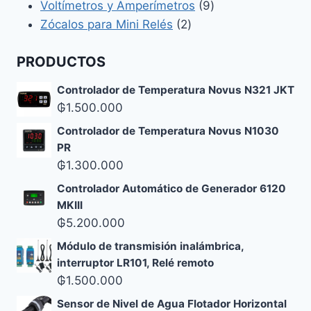
productos
9
Voltímetros y Amperímetros
9
2
productos
Zócalos para Mini Relés
2
productos
PRODUCTOS
Controlador de Temperatura Novus N321 JKT
₲
1.500.000
Controlador de Temperatura Novus N1030
PR
₲
1.300.000
Controlador Automático de Generador 6120
MKIII
₲
5.200.000
Módulo de transmisión inalámbrica,
interruptor LR101, Relé remoto
₲
1.500.000
Sensor de Nivel de Agua Flotador Horizontal