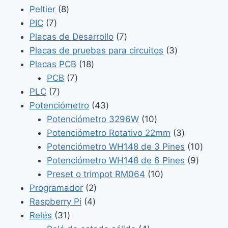
8
productos
Peltier
8
7
productos
PIC
7
productos
7
Placas de Desarrollo
7
productos
3
Placas de pruebas para circuitos
3
18
productos
Placas PCB
18
7
productos
PCB
7
7
productos
PLC
7
productos
43
Potenciómetro
43
productos
10
Potenciómetro 3296W
10
productos
3
Potenciómetro Rotativo 22mm
3
productos
10
Potenciómetro WH148 de 3 Pines
10
9
produc
Potenciómetro WH148 de 6 Pines
9
10
product
Preset o trimpot RM064
10
2
productos
Programador
2
4
productos
Raspberry Pi
4
31
productos
Relés
31