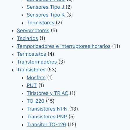
2
productos
Sensores Tipo J
2
productos
3
Sensores Tipo K
3
2
productos
Termistores
2
5
productos
Servomotores
5
1
productos
Teclados
1
producto
11
Temporizadores e interruptores horarios
11
4
prod
Termostatos
4
productos
3
Transformadores
3
53
productos
Transistores
53
1
productos
Mosfets
1
1
producto
PUT
1
producto
1
Tiristores y TRIAC
1
15
producto
TO-220
15
productos
13
Transistores NPN
13
5
productos
Transistores PNP
5
productos
15
Transitor TO-126
15