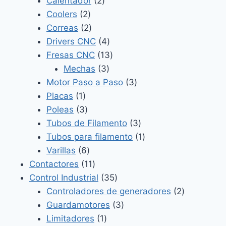
Calentador
2
2
productos
Coolers
2
productos
2
Correas
2
productos
4
Drivers CNC
4
productos
13
Fresas CNC
13
3
productos
Mechas
3
productos
3
Motor Paso a Paso
3
1
productos
Placas
1
producto
3
Poleas
3
productos
3
Tubos de Filamento
3
productos
1
Tubos para filamento
1
6
producto
Varillas
6
productos
11
Contactores
11
productos
35
Control Industrial
35
productos
2
Controladores de generadores
2
3
productos
Guardamotores
3
1
productos
Limitadores
1