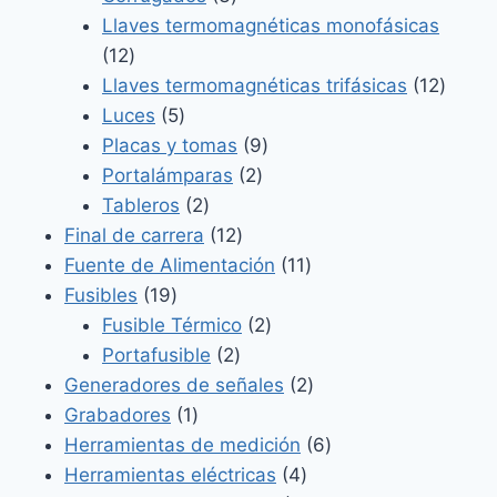
productos
Llaves termomagnéticas monofásicas
12
12
productos
12
Llaves termomagnéticas trifásicas
12
5
produ
Luces
5
productos
9
Placas y tomas
9
2
productos
Portalámparas
2
2
productos
Tableros
2
productos
12
Final de carrera
12
productos
11
Fuente de Alimentación
11
19
productos
Fusibles
19
productos
2
Fusible Térmico
2
2
productos
Portafusible
2
productos
2
Generadores de señales
2
1
productos
Grabadores
1
producto
6
Herramientas de medición
6
4
productos
Herramientas eléctricas
4