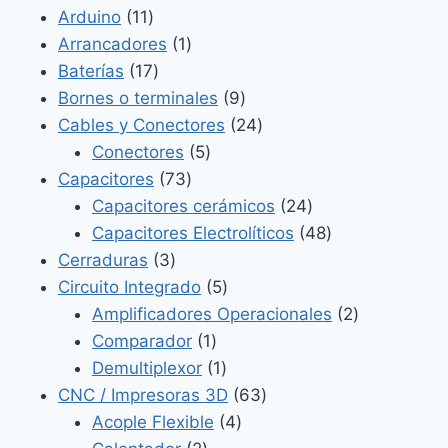
11
productos
Arduino
11
productos
1
Arrancadores
1
17
producto
Baterías
17
productos
9
Bornes o terminales
9
productos
24
Cables y Conectores
24
5
productos
Conectores
5
73
productos
Capacitores
73
productos
24
Capacitores cerámicos
24
productos
48
Capacitores Electrolíticos
48
3
productos
Cerraduras
3
productos
5
Circuito Integrado
5
productos
2
Amplificadores Operacionales
2
1
productos
Comparador
1
producto
1
Demultiplexor
1
producto
63
CNC / Impresoras 3D
63
4
productos
Acople Flexible
4
2
productos