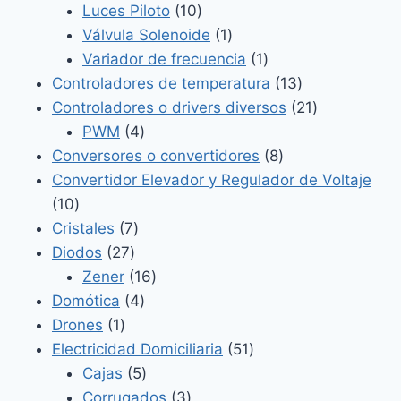
producto
10
Luces Piloto
10
productos
1
Válvula Solenoide
1
producto
1
Variador de frecuencia
1
producto
13
Controladores de temperatura
13
productos
21
Controladores o drivers diversos
21
4
productos
PWM
4
productos
8
Conversores o convertidores
8
productos
Convertidor Elevador y Regulador de Voltaje
10
10
productos
7
Cristales
7
27
productos
Diodos
27
productos
16
Zener
16
4
productos
Domótica
4
1
productos
Drones
1
producto
51
Electricidad Domiciliaria
51
5
productos
Cajas
5
productos
3
Corrugados
3