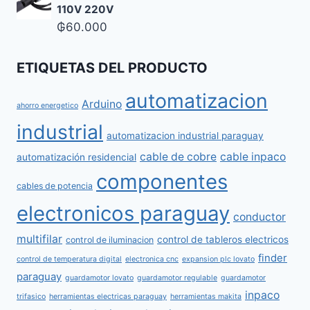
110V 220V
₲
60.000
ETIQUETAS DEL PRODUCTO
automatizacion
Arduino
ahorro energetico
industrial
automatizacion industrial paraguay
cable de cobre
cable inpaco
automatización residencial
componentes
cables de potencia
electronicos paraguay
conductor
multifilar
control de tableros electricos
control de iluminacion
finder
control de temperatura digital
electronica cnc
expansion plc lovato
paraguay
guardamotor lovato
guardamotor regulable
guardamotor
inpaco
trifasico
herramientas electricas paraguay
herramientas makita