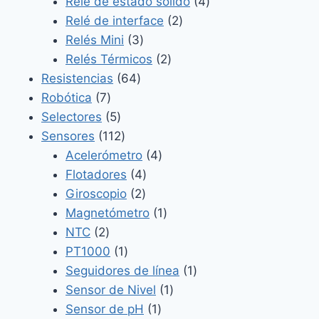
productos
4
Relé de estado sólido
4
2
productos
Relé de interface
2
3
productos
Relés Mini
3
productos
2
Relés Térmicos
2
64
productos
Resistencias
64
7
productos
Robótica
7
productos
5
Selectores
5
productos
112
Sensores
112
productos
4
Acelerómetro
4
4
productos
Flotadores
4
2
productos
Giroscopio
2
productos
1
Magnetómetro
1
2
producto
NTC
2
productos
1
PT1000
1
producto
1
Seguidores de línea
1
1
producto
Sensor de Nivel
1
1
producto
Sensor de pH
1