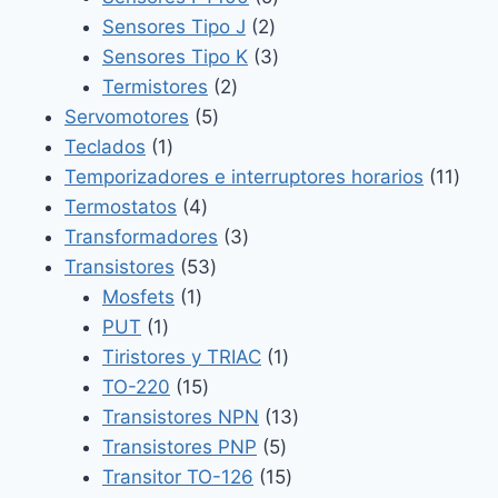
2
productos
Sensores Tipo J
2
productos
3
Sensores Tipo K
3
2
productos
Termistores
2
5
productos
Servomotores
5
1
productos
Teclados
1
producto
11
Temporizadores e interruptores horarios
11
4
prod
Termostatos
4
productos
3
Transformadores
3
53
productos
Transistores
53
1
productos
Mosfets
1
1
producto
PUT
1
producto
1
Tiristores y TRIAC
1
15
producto
TO-220
15
productos
13
Transistores NPN
13
5
productos
Transistores PNP
5
productos
15
Transitor TO-126
15