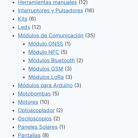
productos
12
Herramientas manuales
12
productos
16
Interruptores y Pulsadores
16
6
productos
Kits
6
productos
12
Leds
12
productos
35
Módulos de Comunicación
35
1
productos
Módulo GNSS
1
5
producto
Módulo NFC
5
productos
2
Módulos Bluetooth
2
3
productos
Módulos GSM
3
productos
3
Módulos LoRa
3
productos
3
Módulos para Arduino
3
5
productos
Motobombas
5
10
productos
Motores
10
productos
2
Optoacoplador
2
2
productos
Osciloscopios
2
productos
1
Paneles Solares
1
8
producto
Pantallas
8