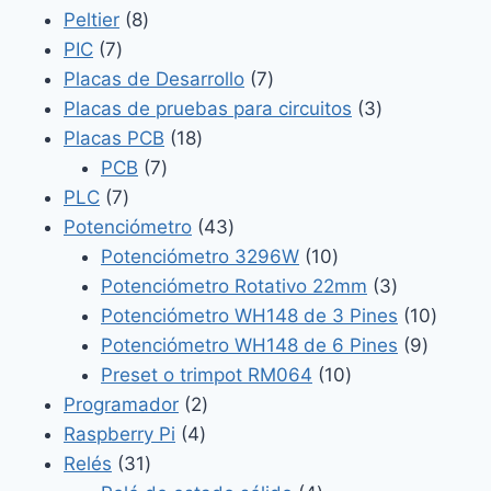
8
productos
Peltier
8
7
productos
PIC
7
productos
7
Placas de Desarrollo
7
productos
3
Placas de pruebas para circuitos
3
18
productos
Placas PCB
18
7
productos
PCB
7
7
productos
PLC
7
productos
43
Potenciómetro
43
productos
10
Potenciómetro 3296W
10
productos
3
Potenciómetro Rotativo 22mm
3
productos
10
Potenciómetro WH148 de 3 Pines
10
9
produc
Potenciómetro WH148 de 6 Pines
9
10
product
Preset o trimpot RM064
10
2
productos
Programador
2
4
productos
Raspberry Pi
4
31
productos
Relés
31