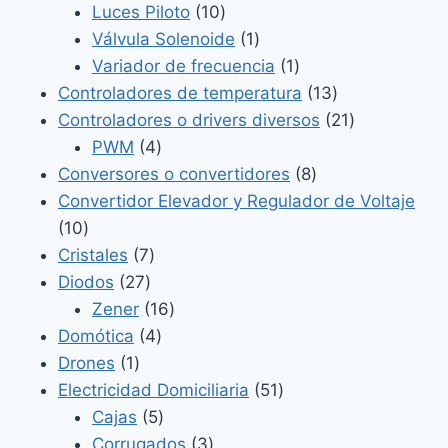
producto
10
Luces Piloto
10
productos
1
Válvula Solenoide
1
producto
1
Variador de frecuencia
1
producto
13
Controladores de temperatura
13
productos
21
Controladores o drivers diversos
21
4
productos
PWM
4
productos
8
Conversores o convertidores
8
productos
Convertidor Elevador y Regulador de Voltaje
10
10
productos
7
Cristales
7
27
productos
Diodos
27
productos
16
Zener
16
4
productos
Domótica
4
1
productos
Drones
1
producto
51
Electricidad Domiciliaria
51
5
productos
Cajas
5
productos
3
Corrugados
3