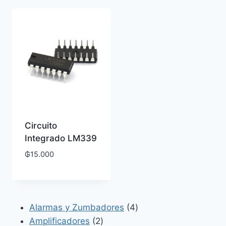
Circuito
Integrado LM339
₲
15.000
4
Alarmas y Zumbadores
4
2
productos
Amplificadores
2