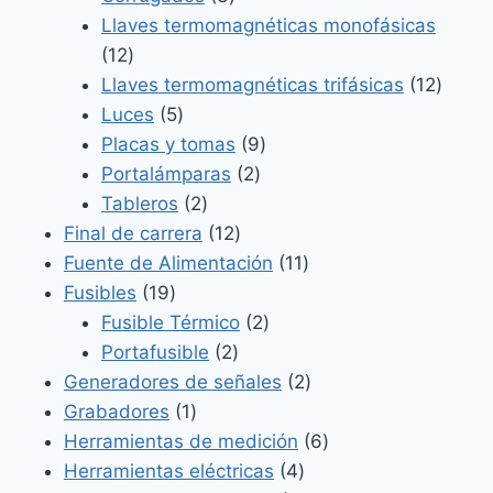
productos
Llaves termomagnéticas monofásicas
12
12
productos
12
Llaves termomagnéticas trifásicas
12
5
produ
Luces
5
productos
9
Placas y tomas
9
2
productos
Portalámparas
2
2
productos
Tableros
2
productos
12
Final de carrera
12
productos
11
Fuente de Alimentación
11
19
productos
Fusibles
19
productos
2
Fusible Térmico
2
2
productos
Portafusible
2
productos
2
Generadores de señales
2
1
productos
Grabadores
1
producto
6
Herramientas de medición
6
4
productos
Herramientas eléctricas
4