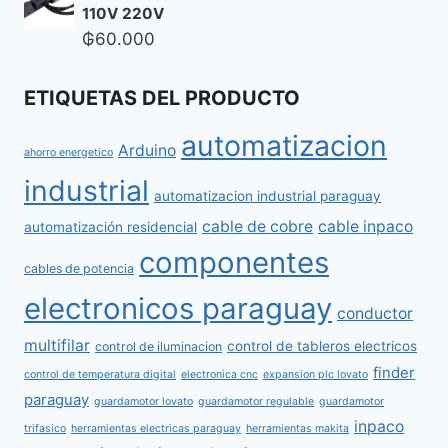
110V 220V
₲
60.000
ETIQUETAS DEL PRODUCTO
automatizacion
Arduino
ahorro energetico
industrial
automatizacion industrial paraguay
cable de cobre
cable inpaco
automatización residencial
componentes
cables de potencia
electronicos paraguay
conductor
multifilar
control de tableros electricos
control de iluminacion
finder
control de temperatura digital
electronica cnc
expansion plc lovato
paraguay
guardamotor lovato
guardamotor regulable
guardamotor
inpaco
trifasico
herramientas electricas paraguay
herramientas makita