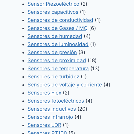
producto
2
Sensor Piezoeléctrico
2
1
productos
Sensores capacitivos
1
producto
1
Sensores de conductividad
1
6
producto
Sensores de Gases / MQ
6
4
productos
Sensores de humedad
4
productos
1
Sensores de luminosidad
1
3
producto
Sensores de presión
3
productos
18
Sensores de proximidad
18
productos
13
Sensores de temperatura
13
1
productos
Sensores de turbidez
1
producto
4
Sensores de voltaje y corriente
4
2
productos
Sensores Flex
2
productos
4
Sensores fotoeléctricos
4
20
productos
Sensores inductivos
20
4
productos
Sensores infrarrojo
4
1
productos
Sensores LDR
1
producto
5
Sensores PT100
5