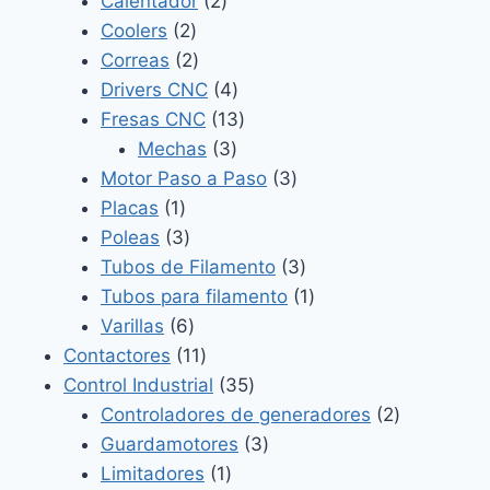
Calentador
2
2
productos
Coolers
2
productos
2
Correas
2
productos
4
Drivers CNC
4
productos
13
Fresas CNC
13
3
productos
Mechas
3
productos
3
Motor Paso a Paso
3
1
productos
Placas
1
producto
3
Poleas
3
productos
3
Tubos de Filamento
3
productos
1
Tubos para filamento
1
6
producto
Varillas
6
productos
11
Contactores
11
productos
35
Control Industrial
35
productos
2
Controladores de generadores
2
3
productos
Guardamotores
3
1
productos
Limitadores
1