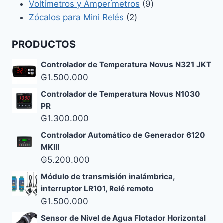
productos
9
Voltímetros y Amperímetros
9
2
productos
Zócalos para Mini Relés
2
productos
PRODUCTOS
Controlador de Temperatura Novus N321 JKT
₲
1.500.000
Controlador de Temperatura Novus N1030
PR
₲
1.300.000
Controlador Automático de Generador 6120
MKIII
₲
5.200.000
Módulo de transmisión inalámbrica,
interruptor LR101, Relé remoto
₲
1.500.000
Sensor de Nivel de Agua Flotador Horizontal