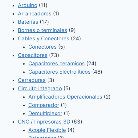
11
productos
Arduino
11
productos
1
Arrancadores
1
17
producto
Baterías
17
productos
9
Bornes o terminales
9
productos
24
Cables y Conectores
24
5
productos
Conectores
5
73
productos
Capacitores
73
productos
24
Capacitores cerámicos
24
productos
48
Capacitores Electrolíticos
48
3
productos
Cerraduras
3
productos
5
Circuito Integrado
5
productos
2
Amplificadores Operacionales
2
1
productos
Comparador
1
producto
1
Demultiplexor
1
producto
63
CNC / Impresoras 3D
63
4
productos
Acople Flexible
4
2
productos