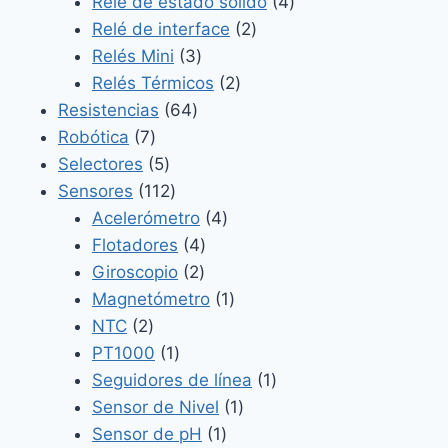
productos
4
Relé de estado sólido
4
2
productos
Relé de interface
2
3
productos
Relés Mini
3
productos
2
Relés Térmicos
2
64
productos
Resistencias
64
7
productos
Robótica
7
productos
5
Selectores
5
productos
112
Sensores
112
productos
4
Acelerómetro
4
4
productos
Flotadores
4
2
productos
Giroscopio
2
productos
1
Magnetómetro
1
2
producto
NTC
2
productos
1
PT1000
1
producto
1
Seguidores de línea
1
1
producto
Sensor de Nivel
1
1
producto
Sensor de pH
1