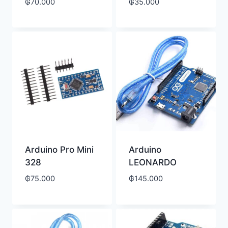
₲
70.000
₲
35.000
Arduino Pro Mini
Arduino
328
LEONARDO
₲
75.000
₲
145.000