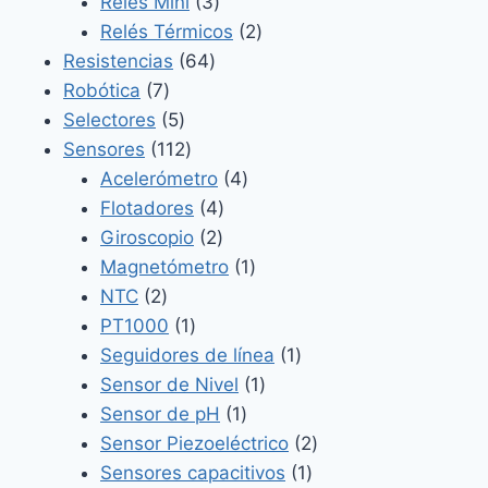
3
productos
Relés Mini
3
productos
2
Relés Térmicos
2
64
productos
Resistencias
64
7
productos
Robótica
7
productos
5
Selectores
5
productos
112
Sensores
112
productos
4
Acelerómetro
4
4
productos
Flotadores
4
2
productos
Giroscopio
2
productos
1
Magnetómetro
1
2
producto
NTC
2
productos
1
PT1000
1
producto
1
Seguidores de línea
1
1
producto
Sensor de Nivel
1
1
producto
Sensor de pH
1
producto
2
Sensor Piezoeléctrico
2
1
productos
Sensores capacitivos
1