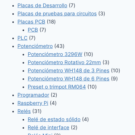
productos
7
Placas de Desarrollo
7
productos
3
Placas de pruebas para circuitos
3
18
productos
Placas PCB
18
7
productos
PCB
7
7
productos
PLC
7
productos
43
Potenciómetro
43
productos
10
Potenciómetro 3296W
10
productos
3
Potenciómetro Rotativo 22mm
3
productos
10
Potenciómetro WH148 de 3 Pines
10
9
produc
Potenciómetro WH148 de 6 Pines
9
10
product
Preset o trimpot RM064
10
2
productos
Programador
2
4
productos
Raspberry Pi
4
31
productos
Relés
31
productos
4
Relé de estado sólido
4
2
productos
Relé de interface
2