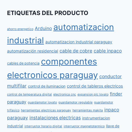
ETIQUETAS DEL PRODUCTO
automatizacion
Arduino
ahorro energetico
industrial
automatizacion industrial paraguay
cable de cobre
cable inpaco
automatización residencial
componentes
cables de potencia
electronicos paraguay
conductor
multifilar
control de tableros electricos
control de iluminacion
finder
control de temperatura digital
electronica cnc
expansion plc lovato
paraguay
guardamotor lovato
guardamotor regulable
guardamotor
inpaco
trifasico
herramientas electricas paraguay
herramientas makita
paraguay
instalaciones electricas
instrumentacion
industrial
llave de
interruptor horario digital
interruptor magnetotermico