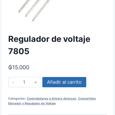
Regulador de voltaje
7805
₲
15.000
Regulador
Añadir al carrito
de
voltaje
Categorías:
Controladores o drivers diversos
,
Convertidor
7805
Elevador y Regulador de Voltaje
cantidad