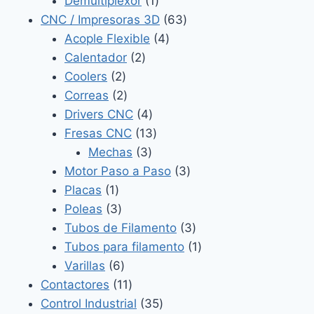
Demultiplexor
1
producto
63
CNC / Impresoras 3D
63
4
productos
Acople Flexible
4
2
productos
Calentador
2
2
productos
Coolers
2
productos
2
Correas
2
productos
4
Drivers CNC
4
productos
13
Fresas CNC
13
3
productos
Mechas
3
productos
3
Motor Paso a Paso
3
1
productos
Placas
1
producto
3
Poleas
3
productos
3
Tubos de Filamento
3
productos
1
Tubos para filamento
1
6
producto
Varillas
6
productos
11
Contactores
11
productos
35
Control Industrial
35