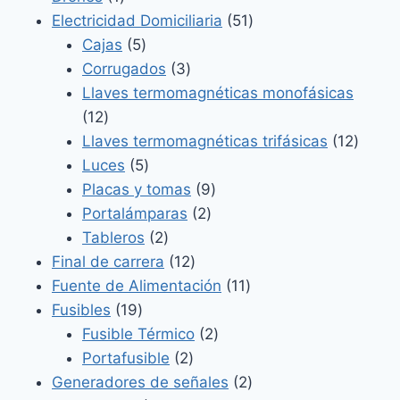
producto
51
Electricidad Domiciliaria
51
5
productos
Cajas
5
productos
3
Corrugados
3
productos
Llaves termomagnéticas monofásicas
12
12
productos
12
Llaves termomagnéticas trifásicas
12
5
produ
Luces
5
productos
9
Placas y tomas
9
2
productos
Portalámparas
2
2
productos
Tableros
2
productos
12
Final de carrera
12
productos
11
Fuente de Alimentación
11
19
productos
Fusibles
19
productos
2
Fusible Térmico
2
2
productos
Portafusible
2
productos
2
Generadores de señales
2