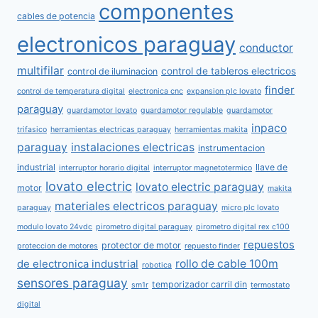
componentes
cables de potencia
electronicos paraguay
conductor
multifilar
control de tableros electricos
control de iluminacion
finder
control de temperatura digital
electronica cnc
expansion plc lovato
paraguay
guardamotor lovato
guardamotor regulable
guardamotor
inpaco
trifasico
herramientas electricas paraguay
herramientas makita
paraguay
instalaciones electricas
instrumentacion
industrial
llave de
interruptor horario digital
interruptor magnetotermico
lovato electric
lovato electric paraguay
motor
makita
materiales electricos paraguay
paraguay
micro plc lovato
modulo lovato 24vdc
pirometro digital paraguay
pirometro digital rex c100
repuestos
protector de motor
proteccion de motores
repuesto finder
rollo de cable 100m
de electronica industrial
robotica
sensores paraguay
temporizador carril din
sm1r
termostato
digital