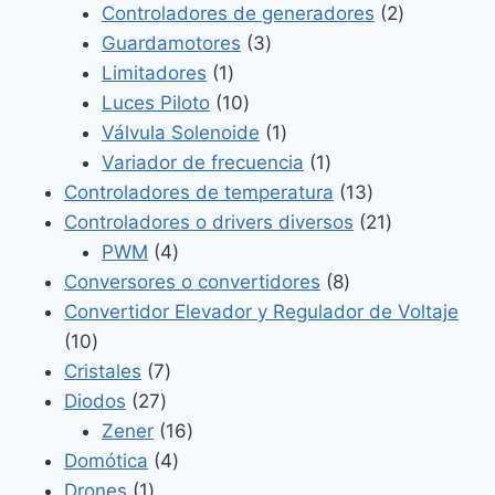
productos
2
Controladores de generadores
2
3
productos
Guardamotores
3
1
productos
Limitadores
1
producto
10
Luces Piloto
10
productos
1
Válvula Solenoide
1
producto
1
Variador de frecuencia
1
producto
13
Controladores de temperatura
13
productos
21
Controladores o drivers diversos
21
4
productos
PWM
4
productos
8
Conversores o convertidores
8
productos
Convertidor Elevador y Regulador de Voltaje
10
10
productos
7
Cristales
7
27
productos
Diodos
27
productos
16
Zener
16
4
productos
Domótica
4
1
productos
Drones
1