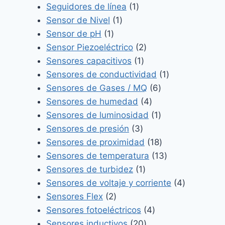
producto
1
Seguidores de línea
1
1
producto
Sensor de Nivel
1
1
producto
Sensor de pH
1
producto
2
Sensor Piezoeléctrico
2
1
productos
Sensores capacitivos
1
producto
1
Sensores de conductividad
1
6
producto
Sensores de Gases / MQ
6
4
productos
Sensores de humedad
4
productos
1
Sensores de luminosidad
1
3
producto
Sensores de presión
3
productos
18
Sensores de proximidad
18
productos
13
Sensores de temperatura
13
1
productos
Sensores de turbidez
1
producto
4
Sensores de voltaje y corriente
4
2
productos
Sensores Flex
2
productos
4
Sensores fotoeléctricos
4
20
productos
Sensores inductivos
20