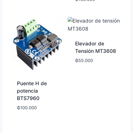
Elevador de
Tensión MT3608
₲
55.000
Puente H de
potencia
BTS7960
₲
100.000