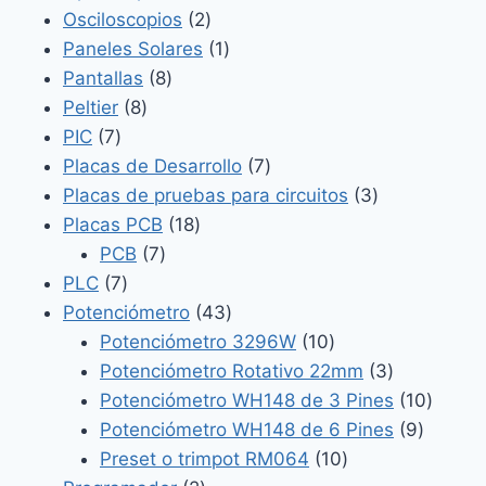
2
productos
Osciloscopios
2
productos
1
Paneles Solares
1
8
producto
Pantallas
8
8
productos
Peltier
8
7
productos
PIC
7
productos
7
Placas de Desarrollo
7
productos
3
Placas de pruebas para circuitos
3
18
productos
Placas PCB
18
7
productos
PCB
7
7
productos
PLC
7
productos
43
Potenciómetro
43
productos
10
Potenciómetro 3296W
10
productos
3
Potenciómetro Rotativo 22mm
3
productos
10
Potenciómetro WH148 de 3 Pines
10
9
produc
Potenciómetro WH148 de 6 Pines
9
10
product
Preset o trimpot RM064
10