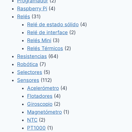
2
productos
Programador
2
4
productos
Raspberry Pi
4
31
productos
Relés
31
productos
4
Relé de estado sólido
4
2
productos
Relé de interface
2
3
productos
Relés Mini
3
productos
2
Relés Térmicos
2
64
productos
Resistencias
64
7
productos
Robótica
7
productos
5
Selectores
5
productos
112
Sensores
112
productos
4
Acelerómetro
4
4
productos
Flotadores
4
2
productos
Giroscopio
2
productos
1
Magnetómetro
1
2
producto
NTC
2
productos
1
PT1000
1