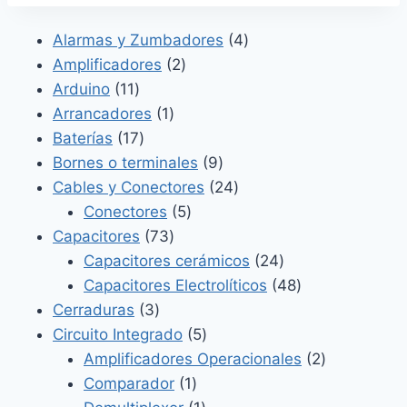
4
Alarmas y Zumbadores
4
2
productos
Amplificadores
2
11
productos
Arduino
11
productos
1
Arrancadores
1
17
producto
Baterías
17
productos
9
Bornes o terminales
9
productos
24
Cables y Conectores
24
5
productos
Conectores
5
73
productos
Capacitores
73
productos
24
Capacitores cerámicos
24
productos
48
Capacitores Electrolíticos
48
3
productos
Cerraduras
3
productos
5
Circuito Integrado
5
productos
2
Amplificadores Operacionales
2
1
productos
Comparador
1
producto
1