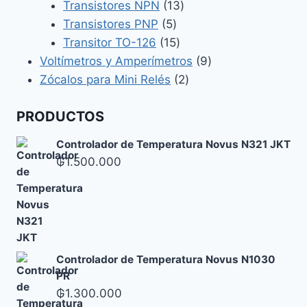
productos
13
Transistores NPN
13
5
productos
Transistores PNP
5
productos
15
Transitor TO-126
15
productos
9
Voltímetros y Amperímetros
9
2
productos
Zócalos para Mini Relés
2
productos
PRODUCTOS
Controlador de Temperatura Novus N321 JKT
₲
1.500.000
Controlador de Temperatura Novus N1030
PR
₲
1.300.000