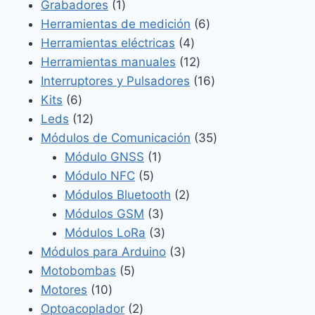
1
productos
Grabadores
1
producto
6
Herramientas de medición
6
4
productos
Herramientas eléctricas
4
productos
12
Herramientas manuales
12
productos
16
Interruptores y Pulsadores
16
6
productos
Kits
6
productos
12
Leds
12
productos
35
Módulos de Comunicación
35
1
productos
Módulo GNSS
1
5
producto
Módulo NFC
5
productos
2
Módulos Bluetooth
2
3
productos
Módulos GSM
3
productos
3
Módulos LoRa
3
productos
3
Módulos para Arduino
3
5
productos
Motobombas
5
10
productos
Motores
10
productos
2
Optoacoplador
2