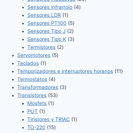
4
productos
Sensores infrarrojo
4
1
productos
Sensores LDR
1
producto
5
Sensores PT100
5
2
productos
Sensores Tipo J
2
productos
3
Sensores Tipo K
3
2
productos
Termistores
2
5
productos
Servomotores
5
1
productos
Teclados
1
producto
11
Temporizadores e interruptores horarios
11
4
prod
Termostatos
4
productos
3
Transformadores
3
53
productos
Transistores
53
1
productos
Mosfets
1
1
producto
PUT
1
producto
1
Tiristores y TRIAC
1
15
producto
TO-220
15