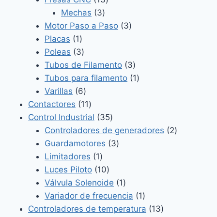
3
productos
Mechas
3
productos
3
Motor Paso a Paso
3
1
productos
Placas
1
producto
3
Poleas
3
productos
3
Tubos de Filamento
3
productos
1
Tubos para filamento
1
6
producto
Varillas
6
productos
11
Contactores
11
productos
35
Control Industrial
35
productos
2
Controladores de generadores
2
3
productos
Guardamotores
3
1
productos
Limitadores
1
producto
10
Luces Piloto
10
productos
1
Válvula Solenoide
1
producto
1
Variador de frecuencia
1
producto
13
Controladores de temperatura
13