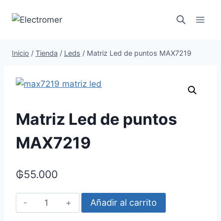
Saltar
al
contenido
Inicio
/
Tienda
/
Leds
/
Matriz Led de puntos MAX7219
Matriz Led de puntos
MAX7219
₲
55.000
Matriz
Añadir al carrito
Led