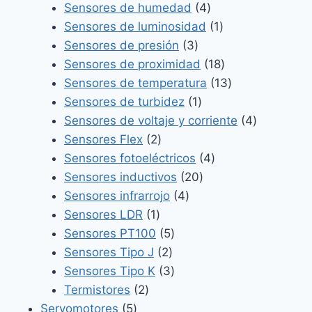
4
productos
Sensores de humedad
4
productos
1
Sensores de luminosidad
1
3
producto
Sensores de presión
3
productos
18
Sensores de proximidad
18
productos
13
Sensores de temperatura
13
1
productos
Sensores de turbidez
1
producto
4
Sensores de voltaje y corriente
4
2
productos
Sensores Flex
2
productos
4
Sensores fotoeléctricos
4
20
productos
Sensores inductivos
20
4
productos
Sensores infrarrojo
4
1
productos
Sensores LDR
1
producto
5
Sensores PT100
5
2
productos
Sensores Tipo J
2
productos
3
Sensores Tipo K
3
2
productos
Termistores
2
5
productos
Servomotores
5