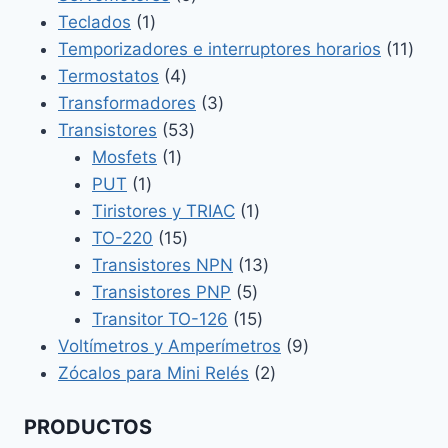
1
productos
Teclados
1
producto
11
Temporizadores e interruptores horarios
11
4
prod
Termostatos
4
productos
3
Transformadores
3
53
productos
Transistores
53
1
productos
Mosfets
1
1
producto
PUT
1
producto
1
Tiristores y TRIAC
1
15
producto
TO-220
15
productos
13
Transistores NPN
13
5
productos
Transistores PNP
5
productos
15
Transitor TO-126
15
productos
9
Voltímetros y Amperímetros
9
2
productos
Zócalos para Mini Relés
2
productos
PRODUCTOS