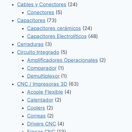
productos
24
Cables y Conectores
24
5
productos
Conectores
5
73
productos
Capacitores
73
productos
24
Capacitores cerámicos
24
productos
48
Capacitores Electrolíticos
48
3
productos
Cerraduras
3
productos
5
Circuito Integrado
5
productos
2
Amplificadores Operacionales
2
1
productos
Comparador
1
producto
1
Demultiplexor
1
producto
63
CNC / Impresoras 3D
63
4
productos
Acople Flexible
4
2
productos
Calentador
2
2
productos
Coolers
2
productos
2
Correas
2
productos
4
Drivers CNC
4
productos
13
Fresas CNC
13