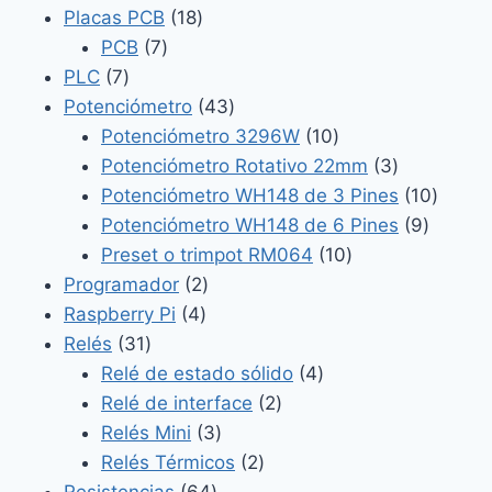
18
productos
Placas PCB
18
7
productos
PCB
7
7
productos
PLC
7
productos
43
Potenciómetro
43
productos
10
Potenciómetro 3296W
10
productos
3
Potenciómetro Rotativo 22mm
3
productos
10
Potenciómetro WH148 de 3 Pines
10
9
produc
Potenciómetro WH148 de 6 Pines
9
10
product
Preset o trimpot RM064
10
2
productos
Programador
2
4
productos
Raspberry Pi
4
31
productos
Relés
31
productos
4
Relé de estado sólido
4
2
productos
Relé de interface
2
3
productos
Relés Mini
3
productos
2
Relés Térmicos
2
64
productos
Resistencias
64