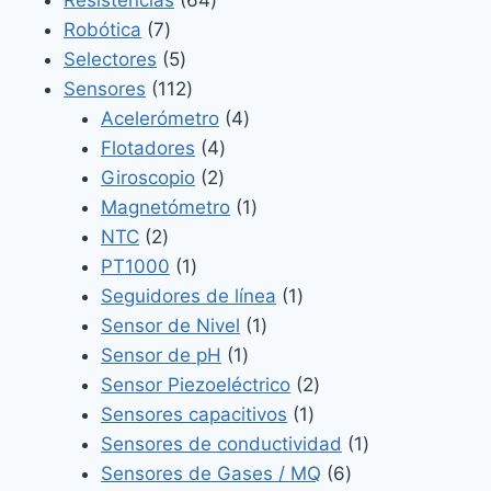
7
productos
Robótica
7
productos
5
Selectores
5
productos
112
Sensores
112
productos
4
Acelerómetro
4
4
productos
Flotadores
4
2
productos
Giroscopio
2
productos
1
Magnetómetro
1
2
producto
NTC
2
productos
1
PT1000
1
producto
1
Seguidores de línea
1
1
producto
Sensor de Nivel
1
1
producto
Sensor de pH
1
producto
2
Sensor Piezoeléctrico
2
1
productos
Sensores capacitivos
1
producto
1
Sensores de conductividad
1
6
producto
Sensores de Gases / MQ
6