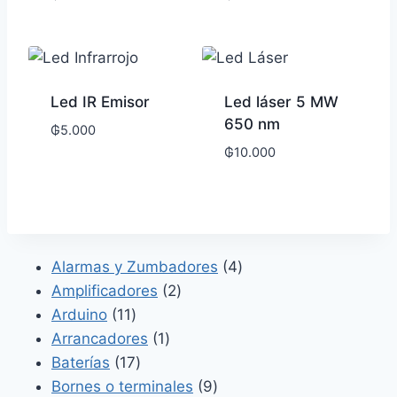
Led IR Emisor
Led láser 5 MW
650 nm
₲
5.000
₲
10.000
4
Alarmas y Zumbadores
4
2
productos
Amplificadores
2
11
productos
Arduino
11
productos
1
Arrancadores
1
17
producto
Baterías
17
productos
9
Bornes o terminales
9