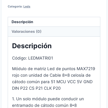
de
Categoría:
Leds
puntos
MAX7219
Descripción
cantidad
Valoraciones (0)
Descripción
Código: LEDMATRI01
Módulo de matriz Led de puntos MAX7219
rojo con unidad de Cable 8×8 celosía de
cátodo común para 51 MCU VCC 5V GND
DIN P22 CS P21 CLK P20
1. Un solo módulo puede conducir un
entramado de cátodo común 8*8