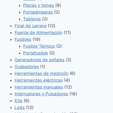
productos
9
Placas y tomas
9
2
productos
Portalámparas
2
2
productos
Tableros
2
productos
12
Final de carrera
12
productos
11
Fuente de Alimentación
11
19
productos
Fusibles
19
productos
2
Fusible Térmico
2
2
productos
Portafusible
2
productos
2
Generadores de señales
2
1
productos
Grabadores
1
producto
6
Herramientas de medición
6
4
productos
Herramientas eléctricas
4
productos
12
Herramientas manuales
12
productos
16
Interruptores y Pulsadores
16
6
productos
Kits
6
productos
12
Leds
12