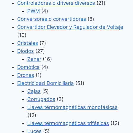
productos
21
Controladores o drivers diversos
21
4
productos
PWM
4
productos
8
Conversores o convertidores
8
productos
Convertidor Elevador y Regulador de Voltaje
10
10
productos
7
Cristales
7
27
productos
Diodos
27
productos
16
Zener
16
4
productos
Domótica
4
1
productos
Drones
1
producto
51
Electricidad Domiciliaria
51
5
productos
Cajas
5
productos
3
Corrugados
3
productos
Llaves termomagnéticas monofásicas
12
12
productos
12
Llaves termomagnéticas trifásicas
12
5
produ
Luces
5