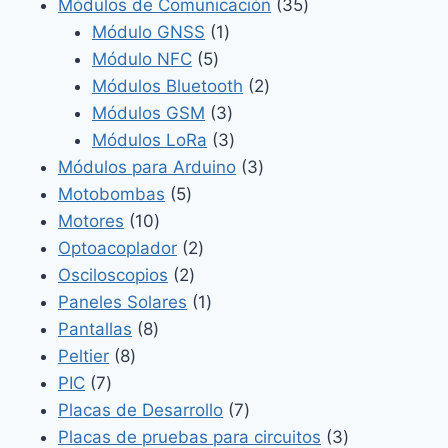
productos
35
Módulos de Comunicación
35
1
productos
Módulo GNSS
1
5
producto
Módulo NFC
5
productos
2
Módulos Bluetooth
2
3
productos
Módulos GSM
3
productos
3
Módulos LoRa
3
productos
3
Módulos para Arduino
3
5
productos
Motobombas
5
10
productos
Motores
10
productos
2
Optoacoplador
2
2
productos
Osciloscopios
2
productos
1
Paneles Solares
1
8
producto
Pantallas
8
8
productos
Peltier
8
7
productos
PIC
7
productos
7
Placas de Desarrollo
7
productos
3
Placas de pruebas para circuitos
3