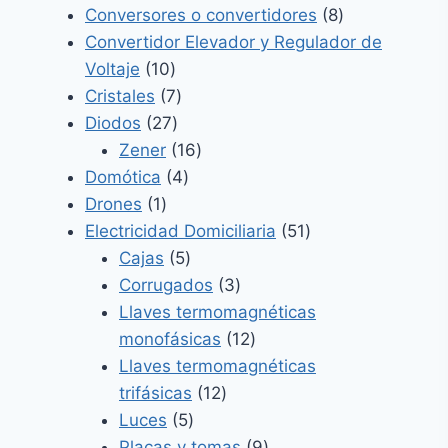
productos
8
Conversores o convertidores
8
productos
Convertidor Elevador y Regulador de
10
Voltaje
10
productos
7
Cristales
7
27
productos
Diodos
27
productos
16
Zener
16
4
productos
Domótica
4
1
productos
Drones
1
producto
51
Electricidad Domiciliaria
51
5
productos
Cajas
5
productos
3
Corrugados
3
productos
Llaves termomagnéticas
12
monofásicas
12
productos
Llaves termomagnéticas
12
trifásicas
12
5
productos
Luces
5
productos
9
Placas y tomas
9