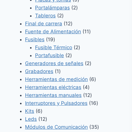
2
productos
Portalámparas
2
2
productos
Tableros
2
productos
12
Final de carrera
12
productos
11
Fuente de Alimentación
11
19
productos
Fusibles
19
productos
2
Fusible Térmico
2
2
productos
Portafusible
2
productos
2
Generadores de señales
2
1
productos
Grabadores
1
producto
6
Herramientas de medición
6
4
productos
Herramientas eléctricas
4
productos
12
Herramientas manuales
12
productos
16
Interruptores y Pulsadores
16
6
productos
Kits
6
productos
12
Leds
12
productos
35
Módulos de Comunicación
35