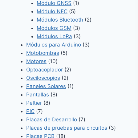
1
productos
Módulo GNSS
1
5
producto
Módulo NFC
5
productos
2
Módulos Bluetooth
2
3
productos
Módulos GSM
3
productos
3
Módulos LoRa
3
productos
3
Módulos para Arduino
3
5
productos
Motobombas
5
10
productos
Motores
10
productos
2
Optoacoplador
2
2
productos
Osciloscopios
2
productos
1
Paneles Solares
1
8
producto
Pantallas
8
8
productos
Peltier
8
7
productos
PIC
7
productos
7
Placas de Desarrollo
7
productos
3
Placas de pruebas para circuitos
3
18
producto
Placas PCB
18