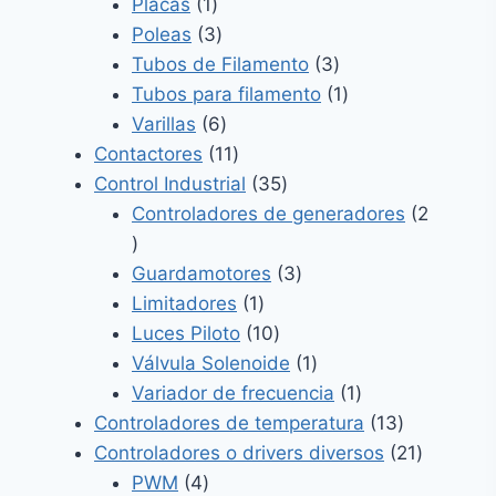
1
productos
Placas
1
producto
3
Poleas
3
productos
3
Tubos de Filamento
3
productos
1
Tubos para filamento
1
6
producto
Varillas
6
productos
11
Contactores
11
productos
35
Control Industrial
35
productos
Controladores de generadores
2
2
productos
3
Guardamotores
3
1
productos
Limitadores
1
producto
10
Luces Piloto
10
productos
1
Válvula Solenoide
1
producto
1
Variador de frecuencia
1
producto
13
Controladores de temperatura
13
productos
21
Controladores o drivers diversos
21
4
producto
PWM
4