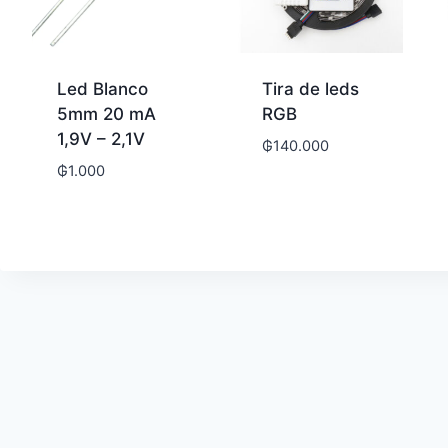
Led Blanco
Tira de leds
5mm 20 mA
RGB
1,9V – 2,1V
₲
140.000
₲
1.000