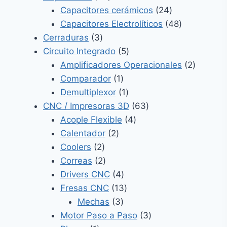
productos
24
Capacitores cerámicos
24
productos
48
Capacitores Electrolíticos
48
3
productos
Cerraduras
3
productos
5
Circuito Integrado
5
productos
2
Amplificadores Operacionales
2
1
product
Comparador
1
producto
1
Demultiplexor
1
producto
63
CNC / Impresoras 3D
63
4
productos
Acople Flexible
4
2
productos
Calentador
2
2
productos
Coolers
2
productos
2
Correas
2
productos
4
Drivers CNC
4
productos
13
Fresas CNC
13
3
productos
Mechas
3
productos
3
Motor Paso a Paso
3