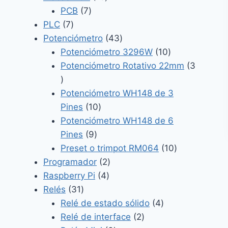
7
productos
PCB
7
7
productos
PLC
7
productos
43
Potenciómetro
43
productos
10
Potenciómetro 3296W
10
productos
Potenciómetro Rotativo 22mm
3
3
productos
Potenciómetro WH148 de 3
10
Pines
10
productos
Potenciómetro WH148 de 6
9
Pines
9
productos
10
Preset o trimpot RM064
10
2
productos
Programador
2
4
productos
Raspberry Pi
4
31
productos
Relés
31
productos
4
Relé de estado sólido
4
2
productos
Relé de interface
2