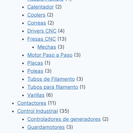
2
productos
Calentador
2
2
productos
Coolers
2
productos
2
Correas
2
productos
4
Drivers CNC
4
productos
13
Fresas CNC
13
3
productos
Mechas
3
productos
3
Motor Paso a Paso
3
1
productos
Placas
1
producto
3
Poleas
3
productos
3
Tubos de Filamento
3
productos
1
Tubos para filamento
1
6
producto
Varillas
6
productos
11
Contactores
11
productos
35
Control Industrial
35
productos
2
Controladores de generadores
2
3
productos
Guardamotores
3