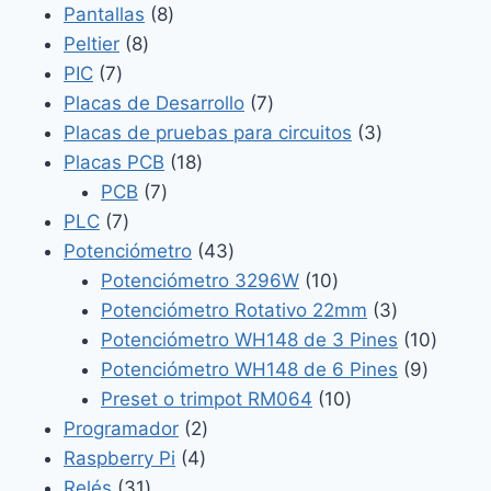
8
producto
Pantallas
8
8
productos
Peltier
8
7
productos
PIC
7
productos
7
Placas de Desarrollo
7
productos
3
Placas de pruebas para circuitos
3
18
productos
Placas PCB
18
7
productos
PCB
7
7
productos
PLC
7
productos
43
Potenciómetro
43
productos
10
Potenciómetro 3296W
10
productos
3
Potenciómetro Rotativo 22mm
3
productos
10
Potenciómetro WH148 de 3 Pines
10
9
produc
Potenciómetro WH148 de 6 Pines
9
10
product
Preset o trimpot RM064
10
2
productos
Programador
2
4
productos
Raspberry Pi
4
31
productos
Relés
31