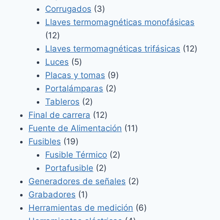
productos
3
Corrugados
3
productos
Llaves termomagnéticas monofásicas
12
12
productos
12
Llaves termomagnéticas trifásicas
12
5
produ
Luces
5
productos
9
Placas y tomas
9
2
productos
Portalámparas
2
2
productos
Tableros
2
productos
12
Final de carrera
12
productos
11
Fuente de Alimentación
11
19
productos
Fusibles
19
productos
2
Fusible Térmico
2
2
productos
Portafusible
2
productos
2
Generadores de señales
2
1
productos
Grabadores
1
producto
6
Herramientas de medición
6