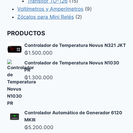
productos
15
Transitor TO-126
15
productos
9
Voltímetros y Amperímetros
9
2
productos
Zócalos para Mini Relés
2
productos
PRODUCTOS
Controlador de Temperatura Novus N321 JKT
₲
1.500.000
Controlador de Temperatura Novus N1030
PR
₲
1.300.000
Controlador Automático de Generador 6120
MKIII
₲
5.200.000