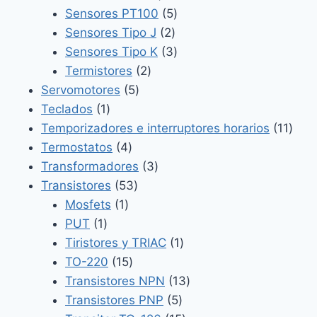
producto
5
Sensores PT100
5
2
productos
Sensores Tipo J
2
productos
3
Sensores Tipo K
3
2
productos
Termistores
2
5
productos
Servomotores
5
1
productos
Teclados
1
producto
11
Temporizadores e interruptores horarios
11
4
prod
Termostatos
4
productos
3
Transformadores
3
53
productos
Transistores
53
1
productos
Mosfets
1
1
producto
PUT
1
producto
1
Tiristores y TRIAC
1
15
producto
TO-220
15
productos
13
Transistores NPN
13
5
productos
Transistores PNP
5