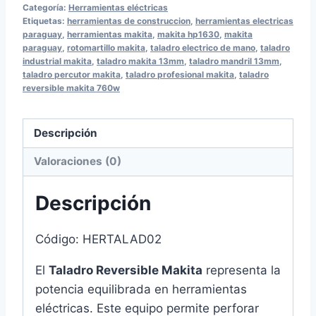
Categoría:
Herramientas eléctricas
760W
Etiquetas:
herramientas de construccion
,
herramientas electricas
13
paraguay
,
herramientas makita
,
makita hp1630
,
makita
paraguay
,
rotomartillo makita
,
taladro electrico de mano
,
taladro
mm
industrial makita
,
taladro makita 13mm
,
taladro mandril 13mm
,
cantidad
taladro percutor makita
,
taladro profesional makita
,
taladro
reversible makita 760w
Descripción
Valoraciones (0)
Descripción
Código: HERTALAD02
El
Taladro Reversible Makita
representa la
potencia equilibrada en herramientas
eléctricas. Este equipo permite perforar