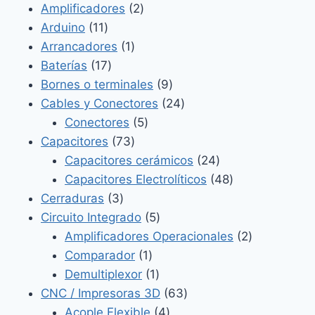
2
productos
Amplificadores
2
11
productos
Arduino
11
productos
1
Arrancadores
1
17
producto
Baterías
17
productos
9
Bornes o terminales
9
productos
24
Cables y Conectores
24
5
productos
Conectores
5
73
productos
Capacitores
73
productos
24
Capacitores cerámicos
24
productos
48
Capacitores Electrolíticos
48
3
productos
Cerraduras
3
productos
5
Circuito Integrado
5
productos
2
Amplificadores Operacionales
2
1
productos
Comparador
1
producto
1
Demultiplexor
1
producto
63
CNC / Impresoras 3D
63
4
productos
Acople Flexible
4