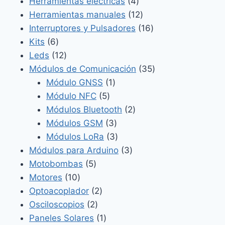
4
productos
Herramientas eléctricas
4
productos
12
Herramientas manuales
12
productos
16
Interruptores y Pulsadores
16
6
productos
Kits
6
productos
12
Leds
12
productos
35
Módulos de Comunicación
35
1
productos
Módulo GNSS
1
5
producto
Módulo NFC
5
productos
2
Módulos Bluetooth
2
3
productos
Módulos GSM
3
productos
3
Módulos LoRa
3
productos
3
Módulos para Arduino
3
5
productos
Motobombas
5
10
productos
Motores
10
productos
2
Optoacoplador
2
2
productos
Osciloscopios
2
productos
1
Paneles Solares
1