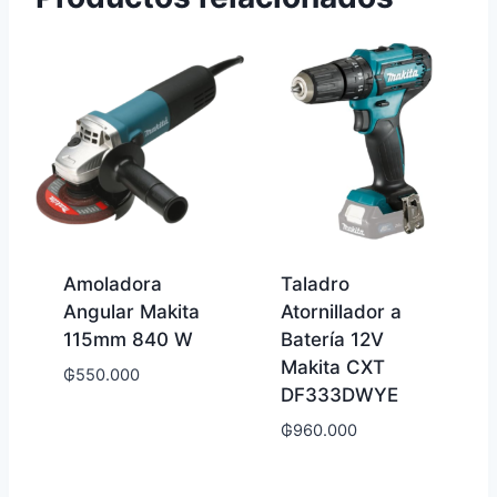
Amoladora
Taladro
Angular Makita
Atornillador a
115mm 840 W
Batería 12V
Makita CXT
₲
550.000
DF333DWYE
₲
960.000