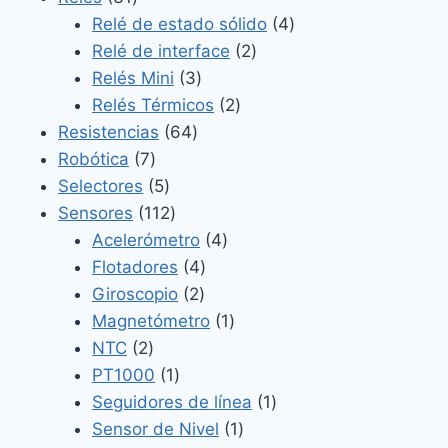
productos
4
Relé de estado sólido
4
2
productos
Relé de interface
2
3
productos
Relés Mini
3
productos
2
Relés Térmicos
2
64
productos
Resistencias
64
7
productos
Robótica
7
productos
5
Selectores
5
productos
112
Sensores
112
productos
4
Acelerómetro
4
4
productos
Flotadores
4
2
productos
Giroscopio
2
productos
1
Magnetómetro
1
2
producto
NTC
2
productos
1
PT1000
1
producto
1
Seguidores de línea
1
1
producto
Sensor de Nivel
1