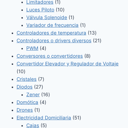
1
productos
Limitadores
1
producto
10
Luces Piloto
10
productos
1
Válvula Solenoide
1
producto
1
Variador de frecuencia
1
producto
13
Controladores de temperatura
13
productos
21
Controladores o drivers diversos
21
4
productos
PWM
4
productos
8
Conversores o convertidores
8
productos
Convertidor Elevador y Regulador de Voltaje
10
10
productos
7
Cristales
7
27
productos
Diodos
27
productos
16
Zener
16
4
productos
Domótica
4
1
productos
Drones
1
producto
51
Electricidad Domiciliaria
51
5
productos
Cajas
5