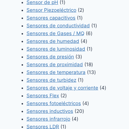
1
producto
Sensor de pH
1
producto
2
Sensor Piezoeléctrico
2
1
productos
Sensores capacitivos
1
producto
1
Sensores de conductividad
1
6
producto
Sensores de Gases / MQ
6
4
productos
Sensores de humedad
4
productos
1
Sensores de luminosidad
1
3
producto
Sensores de presión
3
productos
18
Sensores de proximidad
18
productos
13
Sensores de temperatura
13
1
productos
Sensores de turbidez
1
producto
4
Sensores de voltaje y corriente
4
2
productos
Sensores Flex
2
productos
4
Sensores fotoeléctricos
4
20
productos
Sensores inductivos
20
4
productos
Sensores infrarrojo
4
1
productos
Sensores LDR
1