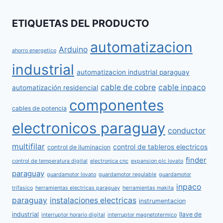
ETIQUETAS DEL PRODUCTO
automatizacion
Arduino
ahorro energetico
industrial
automatizacion industrial paraguay
cable de cobre
cable inpaco
automatización residencial
componentes
cables de potencia
electronicos paraguay
conductor
multifilar
control de tableros electricos
control de iluminacion
finder
control de temperatura digital
electronica cnc
expansion plc lovato
paraguay
guardamotor lovato
guardamotor regulable
guardamotor
inpaco
trifasico
herramientas electricas paraguay
herramientas makita
paraguay
instalaciones electricas
instrumentacion
industrial
llave de
interruptor horario digital
interruptor magnetotermico