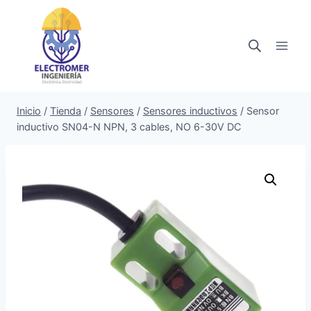
Saltar
al
contenido
Inicio
/
Tienda
/
Sensores
/
Sensores inductivos
/
Sensor
inductivo SN04-N NPN, 3 cables, NO 6-30V DC