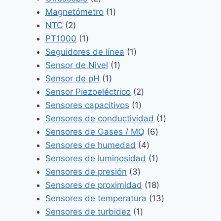
productos
1
Magnetómetro
1
2
producto
NTC
2
productos
1
PT1000
1
producto
1
Seguidores de línea
1
1
producto
Sensor de Nivel
1
1
producto
Sensor de pH
1
producto
2
Sensor Piezoeléctrico
2
1
productos
Sensores capacitivos
1
producto
1
Sensores de conductividad
1
6
producto
Sensores de Gases / MQ
6
4
productos
Sensores de humedad
4
productos
1
Sensores de luminosidad
1
3
producto
Sensores de presión
3
productos
18
Sensores de proximidad
18
productos
13
Sensores de temperatura
13
1
productos
Sensores de turbidez
1