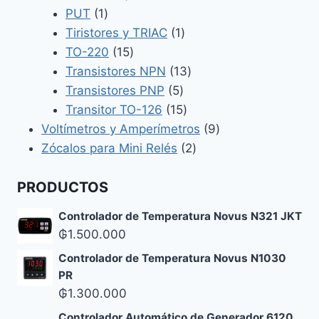
1
producto
PUT
1
producto
1
Tiristores y TRIAC
1
15
producto
TO-220
15
productos
13
Transistores NPN
13
5
productos
Transistores PNP
5
productos
15
Transitor TO-126
15
productos
9
Voltímetros y Amperímetros
9
2
productos
Zócalos para Mini Relés
2
productos
PRODUCTOS
Controlador de Temperatura Novus N321 JKT
₲
1.500.000
Controlador de Temperatura Novus N1030
PR
₲
1.300.000
Controlador Automático de Generador 6120