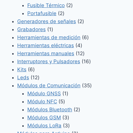
productos
2
Fusible Térmico
2
2
productos
Portafusible
2
productos
2
Generadores de señales
2
1
productos
Grabadores
1
producto
6
Herramientas de medición
6
4
productos
Herramientas eléctricas
4
productos
12
Herramientas manuales
12
productos
16
Interruptores y Pulsadores
16
6
productos
Kits
6
productos
12
Leds
12
productos
35
Módulos de Comunicación
35
1
productos
Módulo GNSS
1
5
producto
Módulo NFC
5
productos
2
Módulos Bluetooth
2
3
productos
Módulos GSM
3
productos
3
Módulos LoRa
3