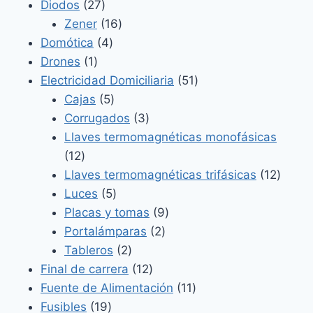
27
productos
Diodos
27
productos
16
Zener
16
4
productos
Domótica
4
1
productos
Drones
1
producto
51
Electricidad Domiciliaria
51
5
productos
Cajas
5
productos
3
Corrugados
3
productos
Llaves termomagnéticas monofásicas
12
12
productos
12
Llaves termomagnéticas trifásicas
12
5
produ
Luces
5
productos
9
Placas y tomas
9
2
productos
Portalámparas
2
2
productos
Tableros
2
productos
12
Final de carrera
12
productos
11
Fuente de Alimentación
11
19
productos
Fusibles
19