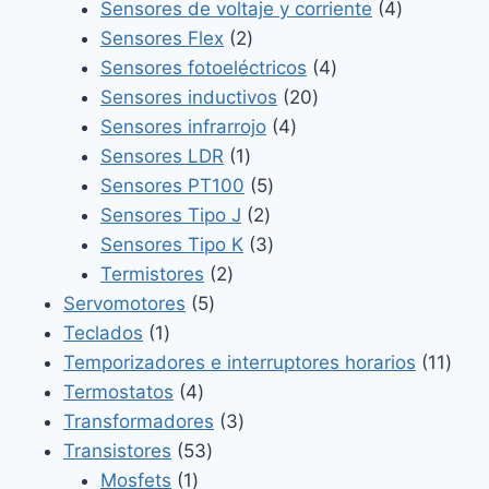
producto
4
Sensores de voltaje y corriente
4
2
productos
Sensores Flex
2
productos
4
Sensores fotoeléctricos
4
20
productos
Sensores inductivos
20
4
productos
Sensores infrarrojo
4
1
productos
Sensores LDR
1
producto
5
Sensores PT100
5
2
productos
Sensores Tipo J
2
productos
3
Sensores Tipo K
3
2
productos
Termistores
2
5
productos
Servomotores
5
1
productos
Teclados
1
producto
11
Temporizadores e interruptores horarios
11
4
prod
Termostatos
4
productos
3
Transformadores
3
53
productos
Transistores
53
1
productos
Mosfets
1