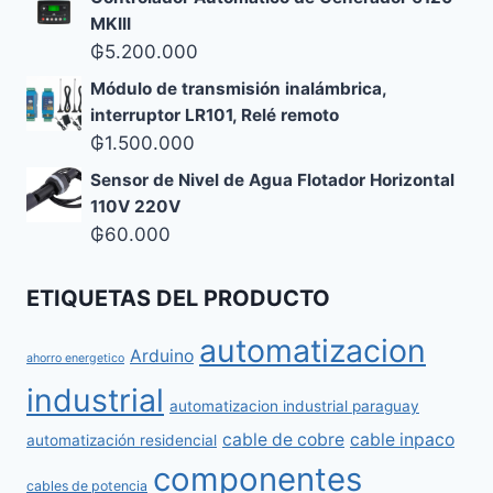
MKIII
₲
5.200.000
Módulo de transmisión inalámbrica,
interruptor LR101, Relé remoto
₲
1.500.000
Sensor de Nivel de Agua Flotador Horizontal
110V 220V
₲
60.000
ETIQUETAS DEL PRODUCTO
automatizacion
Arduino
ahorro energetico
industrial
automatizacion industrial paraguay
cable de cobre
cable inpaco
automatización residencial
componentes
cables de potencia