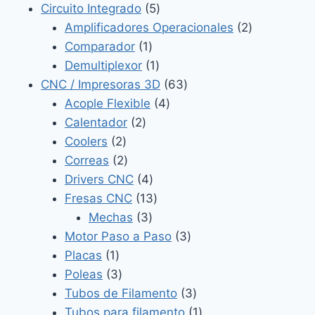
productos
5
Circuito Integrado
5
productos
2
Amplificadores Operacionales
2
1
productos
Comparador
1
producto
1
Demultiplexor
1
producto
63
CNC / Impresoras 3D
63
4
productos
Acople Flexible
4
2
productos
Calentador
2
2
productos
Coolers
2
productos
2
Correas
2
productos
4
Drivers CNC
4
productos
13
Fresas CNC
13
3
productos
Mechas
3
productos
3
Motor Paso a Paso
3
1
productos
Placas
1
producto
3
Poleas
3
productos
3
Tubos de Filamento
3
productos
1
Tubos para filamento
1