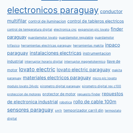
electronicos paraguay
conductor
multifilar
control de tableros electricos
control de iluminacion
finder
control de temperatura digital
electronica cnc
expansion plc lovato
paraguay
guardamotor lovato
guardamotor regulable
guardamotor
inpaco
trifasico
herramientas electricas paraguay
herramientas makita
paraguay
instalaciones electricas
instrumentacion
industrial
llave de
interruptor horario digital
interruptor magnetotermico
lovato electric
lovato electric paraguay
motor
makita
materiales electricos paraguay
paraguay
micro plc lovato
modulo lovato 24vdc
pirometro digital paraguay
pirometro digital rex c100
repuestos
protector de motor
proteccion de motores
repuesto finder
rollo de cable 100m
de electronica industrial
robotica
sensores paraguay
temporizador carril din
sm1r
termostato
digital