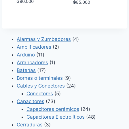
₲
90.000
₲
85.000
4
Alarmas y Zumbadores
4
2
productos
Amplificadores
2
11
productos
Arduino
11
productos
1
Arrancadores
1
17
producto
Baterías
17
productos
9
Bornes o terminales
9
productos
24
Cables y Conectores
24
5
productos
Conectores
5
73
productos
Capacitores
73
productos
24
Capacitores cerámicos
24
productos
48
Capacitores Electrolíticos
48
3
productos
Cerraduras
3