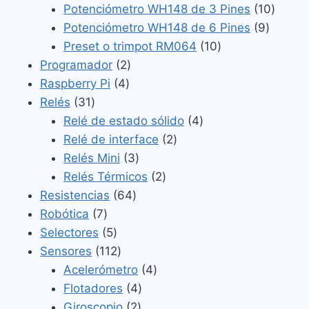
productos
10
Potenciómetro WH148 de 3 Pines
10
9
produc
Potenciómetro WH148 de 6 Pines
9
10
product
Preset o trimpot RM064
10
2
productos
Programador
2
4
productos
Raspberry Pi
4
31
productos
Relés
31
productos
4
Relé de estado sólido
4
2
productos
Relé de interface
2
3
productos
Relés Mini
3
productos
2
Relés Térmicos
2
64
productos
Resistencias
64
7
productos
Robótica
7
productos
5
Selectores
5
productos
112
Sensores
112
productos
4
Acelerómetro
4
4
productos
Flotadores
4
2
productos
Giroscopio
2