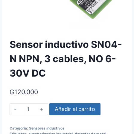
Sensor inductivo SN04-
N NPN, 3 cables, NO 6-
30V DC
₲
120.000
Sensor
Añadir al carrito
inductivo
SN04-
Categoría:
Sensores inductivos
N
Etiquetas:
automatizacion industrial
,
detector de metal
,