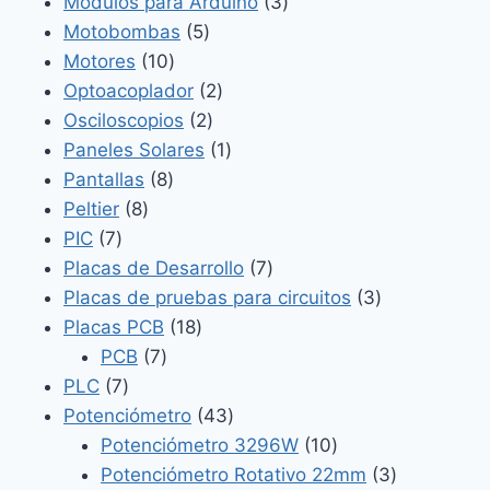
productos
3
Módulos para Arduino
3
5
productos
Motobombas
5
10
productos
Motores
10
productos
2
Optoacoplador
2
2
productos
Osciloscopios
2
productos
1
Paneles Solares
1
8
producto
Pantallas
8
8
productos
Peltier
8
7
productos
PIC
7
productos
7
Placas de Desarrollo
7
productos
3
Placas de pruebas para circuitos
3
18
productos
Placas PCB
18
7
productos
PCB
7
7
productos
PLC
7
productos
43
Potenciómetro
43
productos
10
Potenciómetro 3296W
10
productos
3
Potenciómetro Rotativo 22mm
3