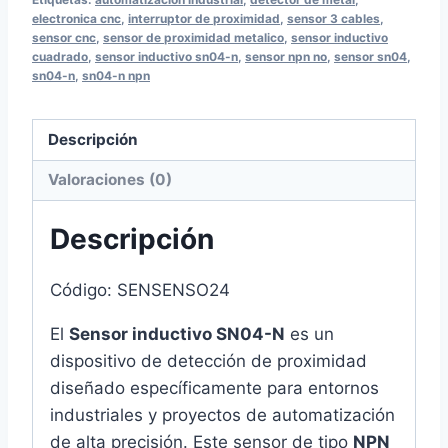
NPN,
electronica cnc
,
interruptor de proximidad
,
sensor 3 cables
,
sensor cnc
,
sensor de proximidad metalico
,
sensor inductivo
3
cuadrado
,
sensor inductivo sn04-n
,
sensor npn no
,
sensor sn04
,
cables,
sn04-n
,
sn04-n npn
NO
6-
Descripción
30V
Valoraciones (0)
DC
cantidad
Descripción
Código: SENSENSO24
El
Sensor inductivo SN04-N
es un
dispositivo de detección de proximidad
diseñado específicamente para entornos
industriales y proyectos de automatización
de alta precisión. Este sensor de tipo
NPN