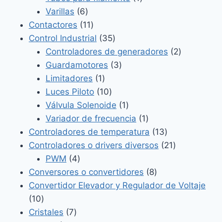
6
producto
Varillas
6
productos
11
Contactores
11
productos
35
Control Industrial
35
productos
2
Controladores de generadores
2
3
productos
Guardamotores
3
1
productos
Limitadores
1
producto
10
Luces Piloto
10
productos
1
Válvula Solenoide
1
producto
1
Variador de frecuencia
1
producto
13
Controladores de temperatura
13
productos
21
Controladores o drivers diversos
21
4
productos
PWM
4
productos
8
Conversores o convertidores
8
productos
Convertidor Elevador y Regulador de Voltaje
10
10
productos
7
Cristales
7