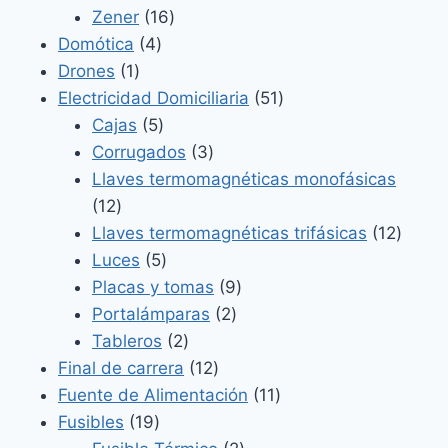
productos
16
Zener
16
4
productos
Domótica
4
1
productos
Drones
1
producto
51
Electricidad Domiciliaria
51
5
productos
Cajas
5
productos
3
Corrugados
3
productos
Llaves termomagnéticas monofásicas
12
12
productos
12
Llaves termomagnéticas trifásicas
12
5
produ
Luces
5
productos
9
Placas y tomas
9
2
productos
Portalámparas
2
2
productos
Tableros
2
productos
12
Final de carrera
12
productos
11
Fuente de Alimentación
11
19
productos
Fusibles
19