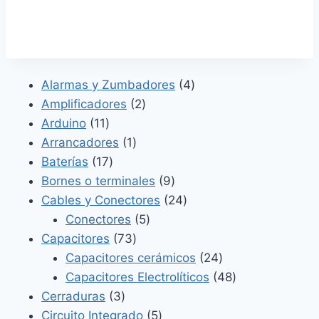
4
Alarmas y Zumbadores
4
2
productos
Amplificadores
2
11
productos
Arduino
11
productos
1
Arrancadores
1
17
producto
Baterías
17
productos
9
Bornes o terminales
9
productos
24
Cables y Conectores
24
5
productos
Conectores
5
73
productos
Capacitores
73
productos
24
Capacitores cerámicos
24
productos
48
Capacitores Electrolíticos
48
3
productos
Cerraduras
3
productos
5
Circuito Integrado
5