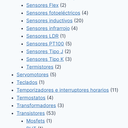
2
productos
Sensores Flex
2
productos
4
Sensores fotoeléctricos
4
20
productos
Sensores inductivos
20
4
productos
Sensores infrarrojo
4
1
productos
Sensores LDR
1
producto
5
Sensores PT100
5
2
productos
Sensores Tipo J
2
productos
3
Sensores Tipo K
3
2
productos
Termistores
2
5
productos
Servomotores
5
1
productos
Teclados
1
producto
11
Temporizadores e interruptores horarios
11
4
prod
Termostatos
4
productos
3
Transformadores
3
53
productos
Transistores
53
1
productos
Mosfets
1