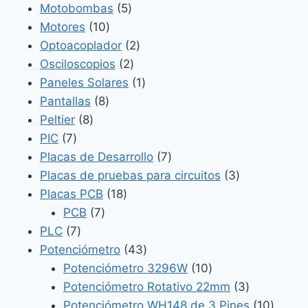
5
productos
Motobombas
5
10
productos
Motores
10
productos
2
Optoacoplador
2
2
productos
Osciloscopios
2
productos
1
Paneles Solares
1
8
producto
Pantallas
8
8
productos
Peltier
8
7
productos
PIC
7
productos
7
Placas de Desarrollo
7
productos
3
Placas de pruebas para circuitos
3
18
productos
Placas PCB
18
7
productos
PCB
7
7
productos
PLC
7
productos
43
Potenciómetro
43
productos
10
Potenciómetro 3296W
10
productos
3
Potenciómetro Rotativo 22mm
3
productos
10
Potenciómetro WH148 de 3 Pines
10