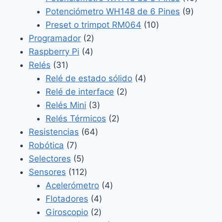
9
produc
Potenciómetro WH148 de 6 Pines
9
10
product
Preset o trimpot RM064
10
2
productos
Programador
2
4
productos
Raspberry Pi
4
31
productos
Relés
31
productos
4
Relé de estado sólido
4
2
productos
Relé de interface
2
3
productos
Relés Mini
3
productos
2
Relés Térmicos
2
64
productos
Resistencias
64
7
productos
Robótica
7
productos
5
Selectores
5
productos
112
Sensores
112
productos
4
Acelerómetro
4
4
productos
Flotadores
4
2
productos
Giroscopio
2