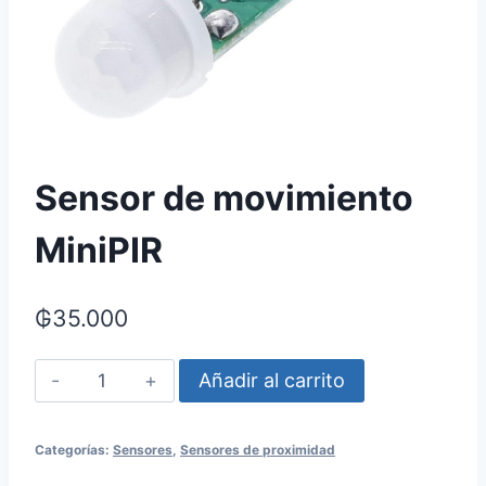
Sensor de movimiento
MiniPIR
₲
35.000
Sensor
Añadir al carrito
de
movimiento
Categorías:
Sensores
,
Sensores de proximidad
MiniPIR