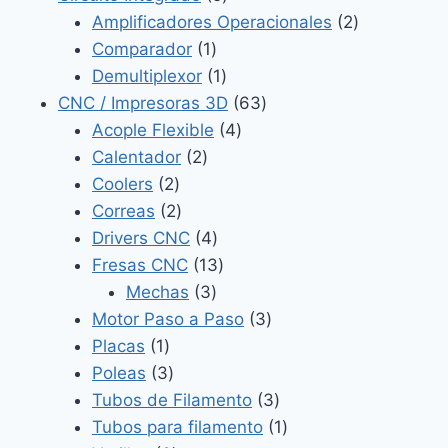
productos
2
Amplificadores Operacionales
2
1
productos
Comparador
1
producto
1
Demultiplexor
1
producto
63
CNC / Impresoras 3D
63
4
productos
Acople Flexible
4
2
productos
Calentador
2
2
productos
Coolers
2
productos
2
Correas
2
productos
4
Drivers CNC
4
productos
13
Fresas CNC
13
3
productos
Mechas
3
productos
3
Motor Paso a Paso
3
1
productos
Placas
1
producto
3
Poleas
3
productos
3
Tubos de Filamento
3
productos
1
Tubos para filamento
1