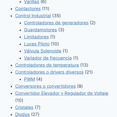
6
producto
Varillas
6
productos
11
Contactores
11
productos
35
Control Industrial
35
productos
2
Controladores de generadores
2
3
productos
Guardamotores
3
1
productos
Limitadores
1
producto
10
Luces Piloto
10
productos
1
Válvula Solenoide
1
producto
1
Variador de frecuencia
1
producto
13
Controladores de temperatura
13
productos
21
Controladores o drivers diversos
21
4
productos
PWM
4
productos
8
Conversores o convertidores
8
productos
Convertidor Elevador y Regulador de Voltaje
10
10
productos
7
Cristales
7
27
productos
Diodos
27