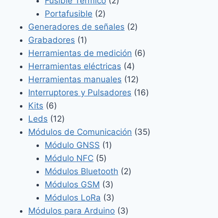
productos
2
Fusible Térmico
2
2
productos
Portafusible
2
productos
2
Generadores de señales
2
1
productos
Grabadores
1
producto
6
Herramientas de medición
6
4
productos
Herramientas eléctricas
4
productos
12
Herramientas manuales
12
productos
16
Interruptores y Pulsadores
16
6
productos
Kits
6
productos
12
Leds
12
productos
35
Módulos de Comunicación
35
1
productos
Módulo GNSS
1
5
producto
Módulo NFC
5
productos
2
Módulos Bluetooth
2
3
productos
Módulos GSM
3
productos
3
Módulos LoRa
3
productos
3
Módulos para Arduino
3