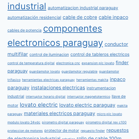
industrial
automatizacion industrial paraguay
cable de cobre
cable inpaco
automatización residencial
componentes
cables de potencia
electronicos paraguay
conductor
multifilar
control de tableros electricos
control de iluminacion
finder
control de temperatura digital
electronica cnc
expansion plc lovato
paraguay
guardamotor lovato
guardamotor regulable
guardamotor
inpaco
trifasico
herramientas electricas paraguay
herramientas makita
paraguay
instalaciones electricas
instrumentacion
industrial
llave de
interruptor horario digital
interruptor magnetotermico
lovato electric
lovato electric paraguay
motor
makita
materiales electricos paraguay
paraguay
micro plc lovato
modulo lovato 24vdc
pirometro digital paraguay
pirometro digital rex c100
repuestos
protector de motor
proteccion de motores
repuesto finder
rollo de cable 100m
de electronica industrial