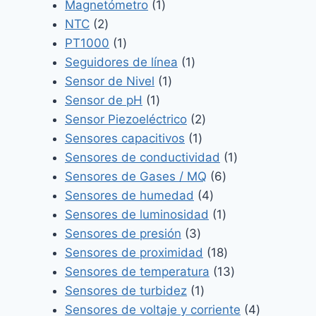
productos
1
Magnetómetro
1
2
producto
NTC
2
productos
1
PT1000
1
producto
1
Seguidores de línea
1
1
producto
Sensor de Nivel
1
1
producto
Sensor de pH
1
producto
2
Sensor Piezoeléctrico
2
1
productos
Sensores capacitivos
1
producto
1
Sensores de conductividad
1
6
producto
Sensores de Gases / MQ
6
4
productos
Sensores de humedad
4
productos
1
Sensores de luminosidad
1
3
producto
Sensores de presión
3
productos
18
Sensores de proximidad
18
productos
13
Sensores de temperatura
13
1
productos
Sensores de turbidez
1
producto
4
Sensores de voltaje y corriente
4