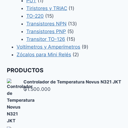
1
producto
PUT
1
producto
1
Tiristores y TRIAC
1
15
producto
TO-220
15
productos
13
Transistores NPN
13
5
productos
Transistores PNP
5
productos
15
Transitor TO-126
15
productos
9
Voltímetros y Amperímetros
9
2
productos
Zócalos para Mini Relés
2
productos
PRODUCTOS
Controlador de Temperatura Novus N321 JKT
₲
1.500.000