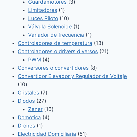
3
productos
Guardamotores
3
1
productos
Limitadores
1
producto
10
Luces Piloto
10
productos
1
Válvula Solenoide
1
producto
1
Variador de frecuencia
1
producto
13
Controladores de temperatura
13
productos
21
Controladores o drivers diversos
21
4
productos
PWM
4
productos
8
Conversores o convertidores
8
productos
Convertidor Elevador y Regulador de Voltaje
10
10
productos
7
Cristales
7
27
productos
Diodos
27
productos
16
Zener
16
4
productos
Domótica
4
1
productos
Drones
1
producto
51
Electricidad Domiciliaria
51