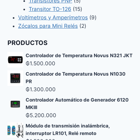
5
productos
Transistores PNP
5
productos
15
Transitor TO-126
15
productos
9
Voltímetros y Amperímetros
9
2
productos
Zócalos para Mini Relés
2
productos
PRODUCTOS
Controlador de Temperatura Novus N321 JKT
₲
1.500.000
Controlador de Temperatura Novus N1030
PR
₲
1.300.000
Controlador Automático de Generador 6120
MKIII
₲
5.200.000
Módulo de transmisión inalámbrica,
interruptor LR101, Relé remoto