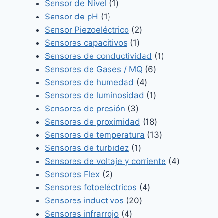
1
producto
Sensor de Nivel
1
1
producto
Sensor de pH
1
producto
2
Sensor Piezoeléctrico
2
1
productos
Sensores capacitivos
1
producto
1
Sensores de conductividad
1
6
producto
Sensores de Gases / MQ
6
4
productos
Sensores de humedad
4
productos
1
Sensores de luminosidad
1
3
producto
Sensores de presión
3
productos
18
Sensores de proximidad
18
productos
13
Sensores de temperatura
13
1
productos
Sensores de turbidez
1
producto
4
Sensores de voltaje y corriente
4
2
productos
Sensores Flex
2
productos
4
Sensores fotoeléctricos
4
20
productos
Sensores inductivos
20
4
productos
Sensores infrarrojo
4