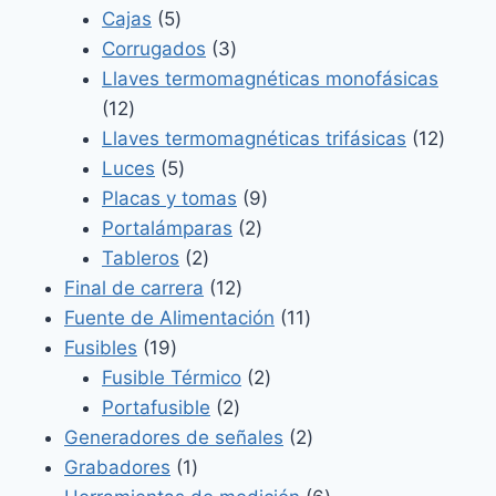
5
productos
Cajas
5
productos
3
Corrugados
3
productos
Llaves termomagnéticas monofásicas
12
12
productos
12
Llaves termomagnéticas trifásicas
12
5
produ
Luces
5
productos
9
Placas y tomas
9
2
productos
Portalámparas
2
2
productos
Tableros
2
productos
12
Final de carrera
12
productos
11
Fuente de Alimentación
11
19
productos
Fusibles
19
productos
2
Fusible Térmico
2
2
productos
Portafusible
2
productos
2
Generadores de señales
2
1
productos
Grabadores
1
producto
6