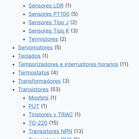
1
productos
Sensores LDR
1
producto
5
Sensores PT100
5
2
productos
Sensores Tipo J
2
productos
3
Sensores Tipo K
3
2
productos
Termistores
2
5
productos
Servomotores
5
1
productos
Teclados
1
producto
11
Temporizadores e interruptores horarios
11
4
prod
Termostatos
4
productos
3
Transformadores
3
53
productos
Transistores
53
1
productos
Mosfets
1
1
producto
PUT
1
producto
1
Tiristores y TRIAC
1
15
producto
TO-220
15
productos
13
Transistores NPN
13