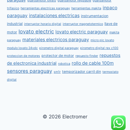
guardamotor lovato
guardamotor regulable
guardamotor
inpaco
trifasico
herramientas electricas paraguay
herramientas makita
paraguay
instalaciones electricas
instrumentacion
industrial
llave de
interruptor horario digital
interruptor magnetotermico
lovato electric
lovato electric paraguay
motor
makita
materiales electricos paraguay
paraguay
micro plc lovato
modulo lovato 24vdc
pirometro digital paraguay
pirometro digital rex c100
repuestos
protector de motor
proteccion de motores
repuesto finder
rollo de cable 100m
de electronica industrial
robotica
sensores paraguay
temporizador carril din
sm1r
termostato
digital
© 2026 Electromer