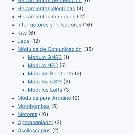
Herramientas de medición
6
4
productos
Herramientas eléctricas
4
productos
12
Herramientas manuales
12
productos
16
Interruptores y Pulsadores
16
6
productos
Kits
6
productos
12
Leds
12
productos
35
Módulos de Comunicación
35
1
productos
Módulo GNSS
1
5
producto
Módulo NFC
5
productos
2
Módulos Bluetooth
2
3
productos
Módulos GSM
3
productos
3
Módulos LoRa
3
productos
3
Módulos para Arduino
3
5
productos
Motobombas
5
10
productos
Motores
10
productos
2
Optoacoplador
2
2
productos
Osciloscopios
2