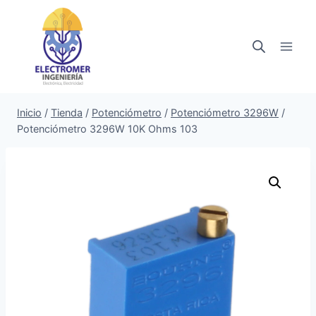
Saltar
al
contenido
Inicio
/
Tienda
/
Potenciómetro
/
Potenciómetro 3296W
/
Potenciómetro 3296W 10K Ohms 103