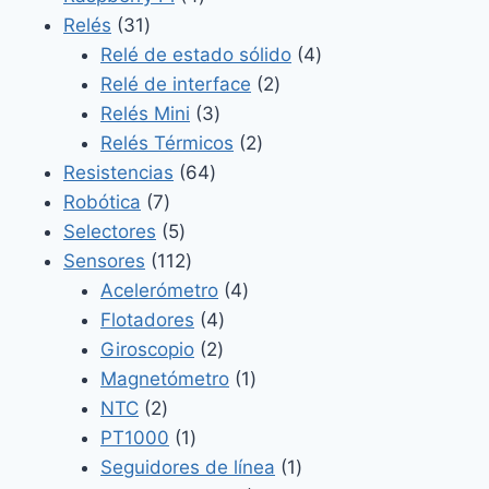
31
productos
Relés
31
productos
4
Relé de estado sólido
4
2
productos
Relé de interface
2
3
productos
Relés Mini
3
productos
2
Relés Térmicos
2
64
productos
Resistencias
64
7
productos
Robótica
7
productos
5
Selectores
5
productos
112
Sensores
112
productos
4
Acelerómetro
4
4
productos
Flotadores
4
2
productos
Giroscopio
2
productos
1
Magnetómetro
1
2
producto
NTC
2
productos
1
PT1000
1
producto
1
Seguidores de línea
1