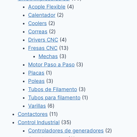
4
productos
Acople Flexible
4
2
productos
Calentador
2
2
productos
Coolers
2
productos
2
Correas
2
productos
4
Drivers CNC
4
productos
13
Fresas CNC
13
3
productos
Mechas
3
productos
3
Motor Paso a Paso
3
1
productos
Placas
1
producto
3
Poleas
3
productos
3
Tubos de Filamento
3
productos
1
Tubos para filamento
1
6
producto
Varillas
6
productos
11
Contactores
11
productos
35
Control Industrial
35
productos
2
Controladores de generadores
2