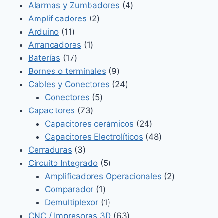
4
Alarmas y Zumbadores
4
2
productos
Amplificadores
2
11
productos
Arduino
11
productos
1
Arrancadores
1
17
producto
Baterías
17
productos
9
Bornes o terminales
9
productos
24
Cables y Conectores
24
5
productos
Conectores
5
73
productos
Capacitores
73
productos
24
Capacitores cerámicos
24
productos
48
Capacitores Electrolíticos
48
3
productos
Cerraduras
3
productos
5
Circuito Integrado
5
productos
2
Amplificadores Operacionales
2
1
productos
Comparador
1
producto
1
Demultiplexor
1
producto
63
CNC / Impresoras 3D
63