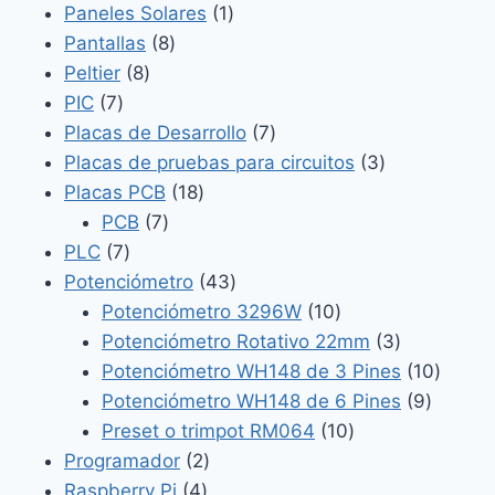
productos
1
Paneles Solares
1
8
producto
Pantallas
8
8
productos
Peltier
8
7
productos
PIC
7
productos
7
Placas de Desarrollo
7
productos
3
Placas de pruebas para circuitos
3
18
productos
Placas PCB
18
7
productos
PCB
7
7
productos
PLC
7
productos
43
Potenciómetro
43
productos
10
Potenciómetro 3296W
10
productos
3
Potenciómetro Rotativo 22mm
3
productos
10
Potenciómetro WH148 de 3 Pines
10
9
produc
Potenciómetro WH148 de 6 Pines
9
10
product
Preset o trimpot RM064
10
2
productos
Programador
2
4
productos
Raspberry Pi
4