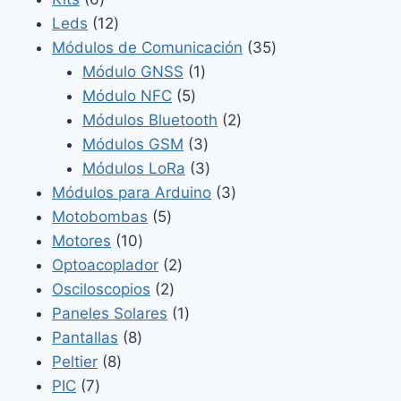
productos
12
Leds
12
productos
35
Módulos de Comunicación
35
1
productos
Módulo GNSS
1
5
producto
Módulo NFC
5
productos
2
Módulos Bluetooth
2
3
productos
Módulos GSM
3
productos
3
Módulos LoRa
3
productos
3
Módulos para Arduino
3
5
productos
Motobombas
5
10
productos
Motores
10
productos
2
Optoacoplador
2
2
productos
Osciloscopios
2
productos
1
Paneles Solares
1
8
producto
Pantallas
8
8
productos
Peltier
8
7
productos
PIC
7