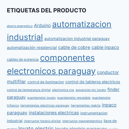
ETIQUETAS DEL PRODUCTO
automatizacion
Arduino
ahorro energetico
industrial
automatizacion industrial paraguay
cable de cobre
cable inpaco
automatización residencial
componentes
cables de potencia
electronicos paraguay
conductor
multifilar
control de tableros electricos
control de iluminacion
finder
control de temperatura digital
electronica cnc
expansion plc lovato
paraguay
guardamotor lovato
guardamotor regulable
guardamotor
inpaco
trifasico
herramientas electricas paraguay
herramientas makita
paraguay
instalaciones electricas
instrumentacion
industrial
llave de
interruptor horario digital
interruptor magnetotermico
lovato electric
lovato electric paraguay