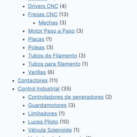
productos
4
Drivers CNC
4
productos
13
Fresas CNC
13
3
productos
Mechas
3
productos
3
Motor Paso a Paso
3
1
productos
Placas
1
producto
3
Poleas
3
productos
3
Tubos de Filamento
3
productos
1
Tubos para filamento
1
6
producto
Varillas
6
productos
11
Contactores
11
productos
35
Control Industrial
35
productos
2
Controladores de generadores
2
3
productos
Guardamotores
3
1
productos
Limitadores
1
producto
10
Luces Piloto
10
productos
1
Válvula Solenoide
1