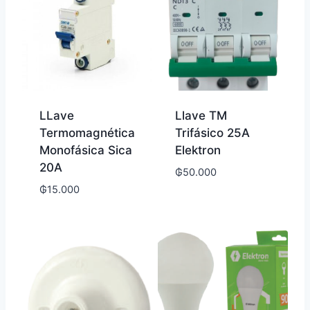
LLave
Llave TM
Termomagnética
Trifásico 25A
Monofásica Sica
Elektron
20A
₲
50.000
₲
15.000