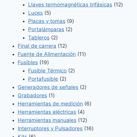
productos
12
Llaves termomagnéticas trifásicas
12
5
produ
Luces
5
productos
9
Placas y tomas
9
2
productos
Portalámparas
2
2
productos
Tableros
2
productos
12
Final de carrera
12
productos
11
Fuente de Alimentación
11
19
productos
Fusibles
19
productos
2
Fusible Térmico
2
2
productos
Portafusible
2
productos
2
Generadores de señales
2
1
productos
Grabadores
1
producto
6
Herramientas de medición
6
4
productos
Herramientas eléctricas
4
productos
12
Herramientas manuales
12
productos
16
Interruptores y Pulsadores
16
6
productos
Kits
6