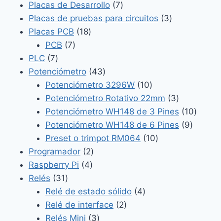
productos
7
Placas de Desarrollo
7
productos
3
Placas de pruebas para circuitos
3
18
productos
Placas PCB
18
7
productos
PCB
7
7
productos
PLC
7
productos
43
Potenciómetro
43
productos
10
Potenciómetro 3296W
10
productos
3
Potenciómetro Rotativo 22mm
3
productos
10
Potenciómetro WH148 de 3 Pines
10
9
produc
Potenciómetro WH148 de 6 Pines
9
10
product
Preset o trimpot RM064
10
2
productos
Programador
2
4
productos
Raspberry Pi
4
31
productos
Relés
31
productos
4
Relé de estado sólido
4
2
productos
Relé de interface
2
3
productos
Relés Mini
3