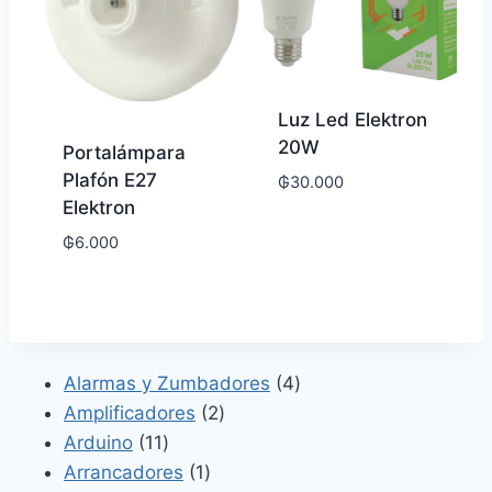
Luz Led Elektron
20W
Portalámpara
Plafón E27
₲
30.000
Elektron
₲
6.000
4
Alarmas y Zumbadores
4
2
productos
Amplificadores
2
11
productos
Arduino
11
productos
1
Arrancadores
1