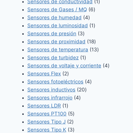
producto
1
Sensores de conductividad
1
6
producto
Sensores de Gases / MQ
6
4
productos
Sensores de humedad
4
productos
1
Sensores de luminosidad
1
3
producto
Sensores de presión
3
productos
18
Sensores de proximidad
18
productos
13
Sensores de temperatura
13
1
productos
Sensores de turbidez
1
producto
4
Sensores de voltaje y corriente
4
2
productos
Sensores Flex
2
productos
4
Sensores fotoeléctricos
4
20
productos
Sensores inductivos
20
4
productos
Sensores infrarrojo
4
1
productos
Sensores LDR
1
producto
5
Sensores PT100
5
2
productos
Sensores Tipo J
2
productos
3
Sensores Tipo K
3