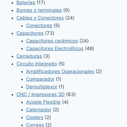
17
producto
Baterías
17
productos
9
Bornes o terminales
9
productos
24
Cables y Conectores
24
5
productos
Conectores
5
73
productos
Capacitores
73
productos
24
Capacitores cerámicos
24
productos
48
Capacitores Electrolíticos
48
3
productos
Cerraduras
3
productos
5
Circuito Integrado
5
productos
2
Amplificadores Operacionales
2
1
productos
Comparador
1
producto
1
Demultiplexor
1
producto
63
CNC / Impresoras 3D
63
4
productos
Acople Flexible
4
2
productos
Calentador
2
2
productos
Coolers
2
productos
2
Correas
2