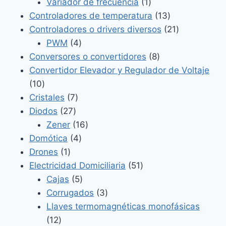
producto
1
Variador de frecuencia
1
producto
13
Controladores de temperatura
13
productos
21
Controladores o drivers diversos
21
4
productos
PWM
4
productos
8
Conversores o convertidores
8
productos
Convertidor Elevador y Regulador de Voltaje
10
10
productos
7
Cristales
7
27
productos
Diodos
27
productos
16
Zener
16
4
productos
Domótica
4
1
productos
Drones
1
producto
51
Electricidad Domiciliaria
51
5
productos
Cajas
5
productos
3
Corrugados
3
productos
Llaves termomagnéticas monofásicas
12
12