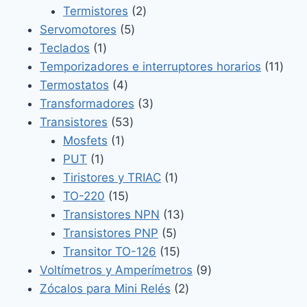
2
productos
Termistores
2
5
productos
Servomotores
5
1
productos
Teclados
1
producto
11
Temporizadores e interruptores horarios
11
4
prod
Termostatos
4
productos
3
Transformadores
3
53
productos
Transistores
53
1
productos
Mosfets
1
1
producto
PUT
1
producto
1
Tiristores y TRIAC
1
15
producto
TO-220
15
productos
13
Transistores NPN
13
5
productos
Transistores PNP
5
productos
15
Transitor TO-126
15
productos
9
Voltímetros y Amperímetros
9
2
productos
Zócalos para Mini Relés
2
productos