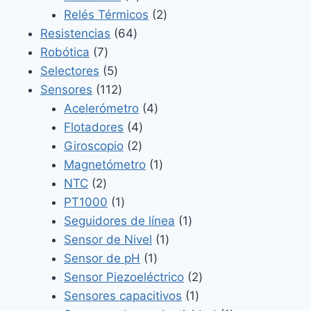
productos
2
Relés Térmicos
2
64
productos
Resistencias
64
7
productos
Robótica
7
productos
5
Selectores
5
productos
112
Sensores
112
productos
4
Acelerómetro
4
4
productos
Flotadores
4
2
productos
Giroscopio
2
productos
1
Magnetómetro
1
2
producto
NTC
2
productos
1
PT1000
1
producto
1
Seguidores de línea
1
1
producto
Sensor de Nivel
1
1
producto
Sensor de pH
1
producto
2
Sensor Piezoeléctrico
2
1
productos
Sensores capacitivos
1