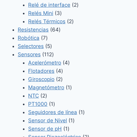
2
productos
Relé de interface
2
3
productos
Relés Mini
3
productos
2
Relés Térmicos
2
64
productos
Resistencias
64
7
productos
Robótica
7
productos
5
Selectores
5
productos
112
Sensores
112
productos
4
Acelerómetro
4
4
productos
Flotadores
4
2
productos
Giroscopio
2
productos
1
Magnetómetro
1
2
producto
NTC
2
productos
1
PT1000
1
producto
1
Seguidores de línea
1
1
producto
Sensor de Nivel
1
1
producto
Sensor de pH
1
producto
2