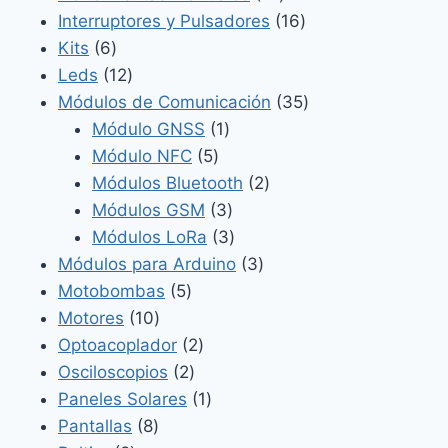
productos
16
Interruptores y Pulsadores
16
6
productos
Kits
6
productos
12
Leds
12
productos
35
Módulos de Comunicación
35
1
productos
Módulo GNSS
1
5
producto
Módulo NFC
5
productos
2
Módulos Bluetooth
2
3
productos
Módulos GSM
3
productos
3
Módulos LoRa
3
productos
3
Módulos para Arduino
3
5
productos
Motobombas
5
10
productos
Motores
10
productos
2
Optoacoplador
2
2
productos
Osciloscopios
2
productos
1
Paneles Solares
1
8
producto
Pantallas
8