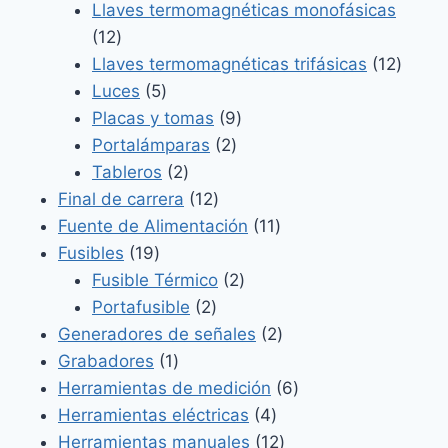
productos
Llaves termomagnéticas monofásicas
12
12
productos
12
Llaves termomagnéticas trifásicas
12
5
produ
Luces
5
productos
9
Placas y tomas
9
2
productos
Portalámparas
2
2
productos
Tableros
2
productos
12
Final de carrera
12
productos
11
Fuente de Alimentación
11
19
productos
Fusibles
19
productos
2
Fusible Térmico
2
2
productos
Portafusible
2
productos
2
Generadores de señales
2
1
productos
Grabadores
1
producto
6
Herramientas de medición
6
4
productos
Herramientas eléctricas
4
productos
12
Herramientas manuales
12