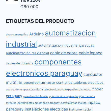
110V 220V
₲
60.000
ETIQUETAS DEL PRODUCTO
automatizacion
Arduino
ahorro energetico
industrial
automatizacion industrial paraguay
cable de cobre
cable inpaco
automatización residencial
componentes
cables de potencia
electronicos paraguay
conductor
multifilar
control de tableros electricos
control de iluminacion
finder
control de temperatura digital
electronica cnc
expansion plc lovato
paraguay
guardamotor lovato
guardamotor regulable
guardamotor
inpaco
trifasico
herramientas electricas paraguay
herramientas makita
paraguay
instalaciones electricas
instrumentacion