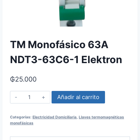
TM Monofásico 63A
NDT3-63C6-1 Elektron
₲
25.000
TM
Añadir al carrito
Monofásico
63A
Categorías:
Electricidad Domiciliaria
,
Llaves termomagnéticas
NDT3-
monofásicas
63C6-
1