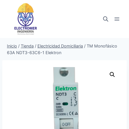
Saltar
al
contenido
Inicio
/
Tienda
/
Electricidad Domiciliaria
/
TM Monofásico
63A NDT3-63C6-1 Elektron