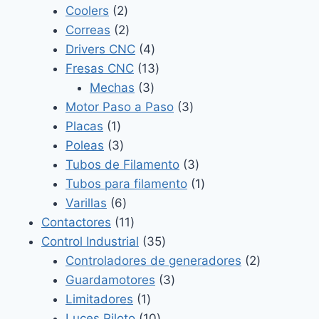
2
productos
Coolers
2
productos
2
Correas
2
productos
4
Drivers CNC
4
productos
13
Fresas CNC
13
3
productos
Mechas
3
productos
3
Motor Paso a Paso
3
1
productos
Placas
1
producto
3
Poleas
3
productos
3
Tubos de Filamento
3
productos
1
Tubos para filamento
1
6
producto
Varillas
6
productos
11
Contactores
11
productos
35
Control Industrial
35
productos
2
Controladores de generadores
2
3
productos
Guardamotores
3
1
productos
Limitadores
1
producto
10
Luces Piloto
10