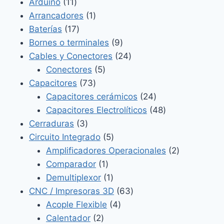
11
productos
Arduino
11
productos
1
Arrancadores
1
17
producto
Baterías
17
productos
9
Bornes o terminales
9
productos
24
Cables y Conectores
24
5
productos
Conectores
5
73
productos
Capacitores
73
productos
24
Capacitores cerámicos
24
productos
48
Capacitores Electrolíticos
48
3
productos
Cerraduras
3
productos
5
Circuito Integrado
5
productos
2
Amplificadores Operacionales
2
1
productos
Comparador
1
producto
1
Demultiplexor
1
producto
63
CNC / Impresoras 3D
63
4
productos
Acople Flexible
4
2
productos
Calentador
2