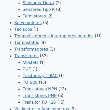
2
productos
Sensores Tipo J
2
productos
3
Sensores Tipo K
3
2
productos
Termistores
2
5
productos
Servomotores
5
1
productos
Teclados
1
producto
11
Temporizadores e interruptores horarios
11
4
prod
Termostatos
4
productos
3
Transformadores
3
53
productos
Transistores
53
1
productos
Mosfets
1
1
producto
PUT
1
producto
1
Tiristores y TRIAC
1
15
producto
TO-220
15
productos
13
Transistores NPN
13
5
productos
Transistores PNP
5
productos
15
Transitor TO-126
15
productos
9
Voltímetros y Amperímetros
9