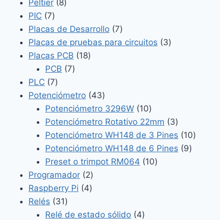
8
productos
Peltier
8
7
productos
PIC
7
productos
7
Placas de Desarrollo
7
productos
3
Placas de pruebas para circuitos
3
18
productos
Placas PCB
18
7
productos
PCB
7
7
productos
PLC
7
productos
43
Potenciómetro
43
productos
10
Potenciómetro 3296W
10
productos
3
Potenciómetro Rotativo 22mm
3
productos
10
Potenciómetro WH148 de 3 Pines
10
9
produc
Potenciómetro WH148 de 6 Pines
9
10
product
Preset o trimpot RM064
10
2
productos
Programador
2
4
productos
Raspberry Pi
4
31
productos
Relés
31
productos
4
Relé de estado sólido
4