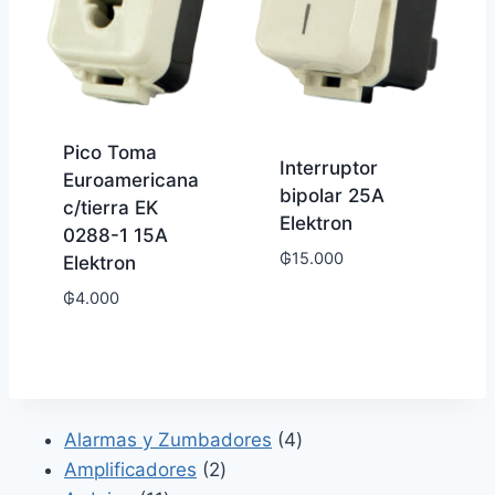
Pico Toma
Interruptor
Euroamericana
bipolar 25A
c/tierra EK
Elektron
0288-1 15A
₲
15.000
Elektron
₲
4.000
4
Alarmas y Zumbadores
4
2
productos
Amplificadores
2