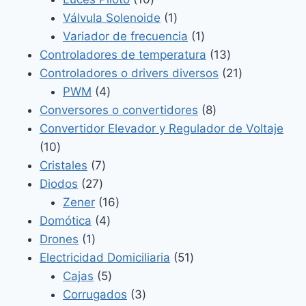
productos
1
Válvula Solenoide
1
producto
1
Variador de frecuencia
1
producto
13
Controladores de temperatura
13
productos
21
Controladores o drivers diversos
21
4
productos
PWM
4
productos
8
Conversores o convertidores
8
productos
Convertidor Elevador y Regulador de Voltaje
10
10
productos
7
Cristales
7
27
productos
Diodos
27
productos
16
Zener
16
4
productos
Domótica
4
1
productos
Drones
1
producto
51
Electricidad Domiciliaria
51
5
productos
Cajas
5
productos
3
Corrugados
3