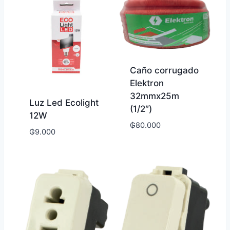
Caño corrugado
Elektron
32mmx25m
Luz Led Ecolight
(1/2″)
12W
₲
80.000
₲
9.000