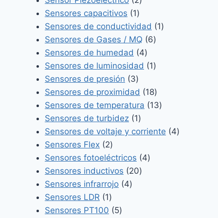
Sensor Piezoeléctrico
2
1
productos
Sensores capacitivos
1
producto
1
Sensores de conductividad
1
6
producto
Sensores de Gases / MQ
6
4
productos
Sensores de humedad
4
productos
1
Sensores de luminosidad
1
3
producto
Sensores de presión
3
productos
18
Sensores de proximidad
18
productos
13
Sensores de temperatura
13
1
productos
Sensores de turbidez
1
producto
4
Sensores de voltaje y corriente
4
2
productos
Sensores Flex
2
productos
4
Sensores fotoeléctricos
4
20
productos
Sensores inductivos
20
4
productos
Sensores infrarrojo
4
1
productos
Sensores LDR
1
producto
5
Sensores PT100
5