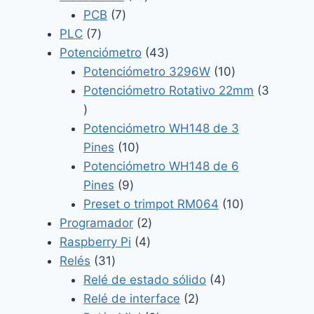
7
productos
PCB
7
7
productos
PLC
7
productos
43
Potenciómetro
43
productos
10
Potenciómetro 3296W
10
productos
Potenciómetro Rotativo 22mm
3
3
productos
Potenciómetro WH148 de 3
10
Pines
10
productos
Potenciómetro WH148 de 6
9
Pines
9
productos
10
Preset o trimpot RM064
10
2
productos
Programador
2
4
productos
Raspberry Pi
4
31
productos
Relés
31
productos
4
Relé de estado sólido
4
2
productos
Relé de interface
2