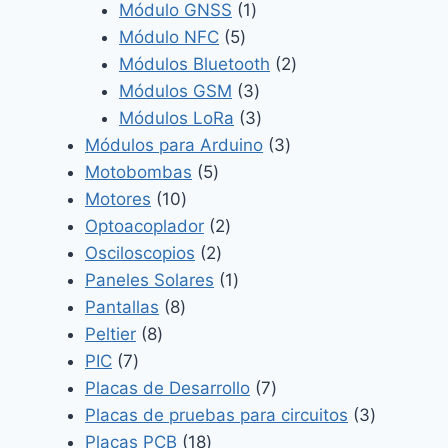
1
productos
Módulo GNSS
1
5
producto
Módulo NFC
5
productos
2
Módulos Bluetooth
2
3
productos
Módulos GSM
3
productos
3
Módulos LoRa
3
productos
3
Módulos para Arduino
3
5
productos
Motobombas
5
10
productos
Motores
10
productos
2
Optoacoplador
2
2
productos
Osciloscopios
2
productos
1
Paneles Solares
1
8
producto
Pantallas
8
8
productos
Peltier
8
7
productos
PIC
7
productos
7
Placas de Desarrollo
7
productos
3
Placas de pruebas para circuitos
3
18
producto
Placas PCB
18