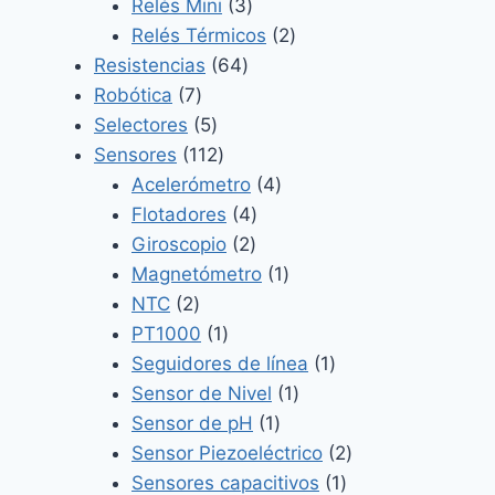
3
productos
Relés Mini
3
productos
2
Relés Térmicos
2
64
productos
Resistencias
64
7
productos
Robótica
7
productos
5
Selectores
5
productos
112
Sensores
112
productos
4
Acelerómetro
4
4
productos
Flotadores
4
2
productos
Giroscopio
2
productos
1
Magnetómetro
1
2
producto
NTC
2
productos
1
PT1000
1
producto
1
Seguidores de línea
1
1
producto
Sensor de Nivel
1
1
producto
Sensor de pH
1
producto
2
Sensor Piezoeléctrico
2
1
productos
Sensores capacitivos
1