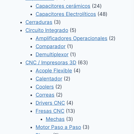
productos
24
Capacitores cerámicos
24
productos
48
Capacitores Electrolíticos
48
3
productos
Cerraduras
3
productos
5
Circuito Integrado
5
productos
2
Amplificadores Operacionales
2
1
product
Comparador
1
producto
1
Demultiplexor
1
producto
63
CNC / Impresoras 3D
63
4
productos
Acople Flexible
4
2
productos
Calentador
2
2
productos
Coolers
2
productos
2
Correas
2
productos
4
Drivers CNC
4
productos
13
Fresas CNC
13
3
productos
Mechas
3
productos
3
Motor Paso a Paso
3