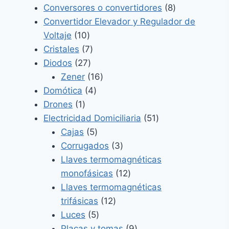
productos
8
Conversores o convertidores
8
productos
Convertidor Elevador y Regulador de
10
Voltaje
10
productos
7
Cristales
7
27
productos
Diodos
27
productos
16
Zener
16
4
productos
Domótica
4
1
productos
Drones
1
producto
51
Electricidad Domiciliaria
51
5
productos
Cajas
5
productos
3
Corrugados
3
productos
Llaves termomagnéticas
12
monofásicas
12
productos
Llaves termomagnéticas
12
trifásicas
12
5
productos
Luces
5
productos
9
Placas y tomas
9