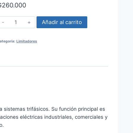
₲
260.000
Limitador
Añadir al carrito
de
sobretensión
ategoría:
Limitadores
Elektron
permanente
cantidad
 sistemas trifásicos. Su función principal es
laciones eléctricas industriales, comerciales y
o.