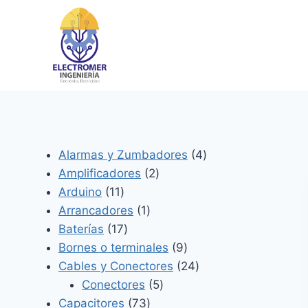
Saltar
al
contenido
4
Alarmas y Zumbadores
4
2
productos
Amplificadores
2
11
productos
Arduino
11
productos
1
Arrancadores
1
17
producto
Baterías
17
productos
9
Bornes o terminales
9
productos
24
Cables y Conectores
24
5
productos
Conectores
5
73
productos
Capacitores
73