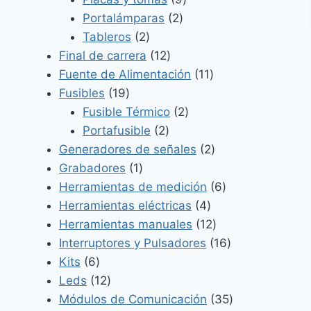
2
productos
Portalámparas
2
2
productos
Tableros
2
productos
12
Final de carrera
12
productos
11
Fuente de Alimentación
11
19
productos
Fusibles
19
productos
2
Fusible Térmico
2
2
productos
Portafusible
2
productos
2
Generadores de señales
2
1
productos
Grabadores
1
producto
6
Herramientas de medición
6
4
productos
Herramientas eléctricas
4
productos
12
Herramientas manuales
12
productos
16
Interruptores y Pulsadores
16
6
productos
Kits
6
productos
12
Leds
12
productos
35
Módulos de Comunicación
35