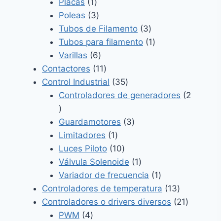
1
productos
Placas
1
producto
3
Poleas
3
productos
3
Tubos de Filamento
3
productos
1
Tubos para filamento
1
6
producto
Varillas
6
productos
11
Contactores
11
productos
35
Control Industrial
35
productos
Controladores de generadores
2
2
productos
3
Guardamotores
3
1
productos
Limitadores
1
producto
10
Luces Piloto
10
productos
1
Válvula Solenoide
1
producto
1
Variador de frecuencia
1
producto
13
Controladores de temperatura
13
productos
21
Controladores o drivers diversos
21
4
producto
PWM
4