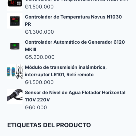
₲
1.500.000
Controlador de Temperatura Novus N1030
PR
₲
1.300.000
Controlador Automático de Generador 6120
MKIII
₲
5.200.000
Módulo de transmisión inalámbrica,
interruptor LR101, Relé remoto
₲
1.500.000
Sensor de Nivel de Agua Flotador Horizontal
110V 220V
₲
60.000
ETIQUETAS DEL PRODUCTO