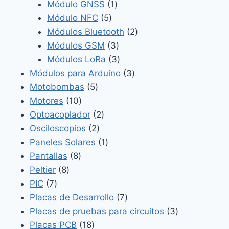
1
productos
Módulo GNSS
1
5
producto
Módulo NFC
5
productos
2
Módulos Bluetooth
2
3
productos
Módulos GSM
3
productos
3
Módulos LoRa
3
productos
3
Módulos para Arduino
3
5
productos
Motobombas
5
10
productos
Motores
10
productos
2
Optoacoplador
2
2
productos
Osciloscopios
2
productos
1
Paneles Solares
1
8
producto
Pantallas
8
8
productos
Peltier
8
7
productos
PIC
7
productos
7
Placas de Desarrollo
7
productos
3
Placas de pruebas para circuitos
3
18
productos
Placas PCB
18