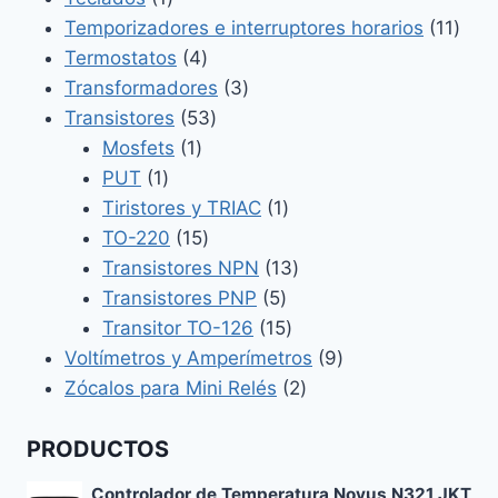
producto
11
Temporizadores e interruptores horarios
11
4
prod
Termostatos
4
productos
3
Transformadores
3
53
productos
Transistores
53
1
productos
Mosfets
1
1
producto
PUT
1
producto
1
Tiristores y TRIAC
1
15
producto
TO-220
15
productos
13
Transistores NPN
13
5
productos
Transistores PNP
5
productos
15
Transitor TO-126
15
productos
9
Voltímetros y Amperímetros
9
2
productos
Zócalos para Mini Relés
2
productos
PRODUCTOS
Controlador de Temperatura Novus N321 JKT