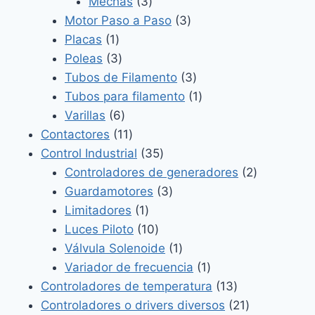
3
productos
Mechas
3
productos
3
Motor Paso a Paso
3
1
productos
Placas
1
producto
3
Poleas
3
productos
3
Tubos de Filamento
3
productos
1
Tubos para filamento
1
6
producto
Varillas
6
productos
11
Contactores
11
productos
35
Control Industrial
35
productos
2
Controladores de generadores
2
3
productos
Guardamotores
3
1
productos
Limitadores
1
producto
10
Luces Piloto
10
productos
1
Válvula Solenoide
1
producto
1
Variador de frecuencia
1
producto
13
Controladores de temperatura
13
productos
21
Controladores o drivers diversos
21