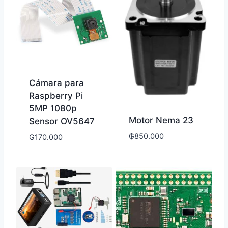
Cámara para
Raspberry Pi
5MP 1080p
Motor Nema 23
Sensor OV5647
₲
850.000
₲
170.000