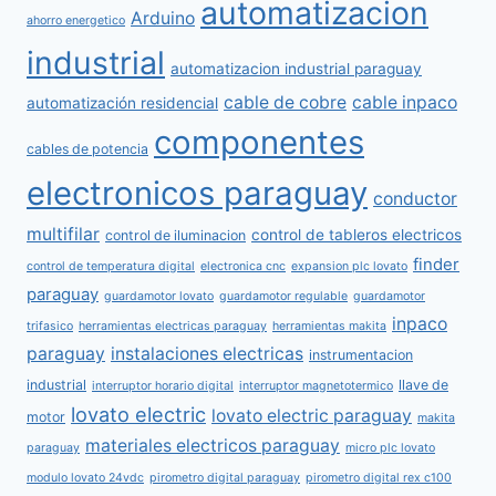
automatizacion
Arduino
ahorro energetico
industrial
automatizacion industrial paraguay
cable de cobre
cable inpaco
automatización residencial
componentes
cables de potencia
electronicos paraguay
conductor
multifilar
control de tableros electricos
control de iluminacion
finder
control de temperatura digital
electronica cnc
expansion plc lovato
paraguay
guardamotor lovato
guardamotor regulable
guardamotor
inpaco
trifasico
herramientas electricas paraguay
herramientas makita
paraguay
instalaciones electricas
instrumentacion
industrial
llave de
interruptor horario digital
interruptor magnetotermico
lovato electric
lovato electric paraguay
motor
makita
materiales electricos paraguay
paraguay
micro plc lovato
modulo lovato 24vdc
pirometro digital paraguay
pirometro digital rex c100