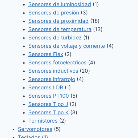
productos
1
Sensores de luminosidad
1
3
producto
Sensores de presión
3
productos
18
Sensores de proximidad
18
productos
13
Sensores de temperatura
13
1
productos
Sensores de turbidez
1
producto
4
Sensores de voltaje y corriente
4
2
productos
Sensores Flex
2
productos
4
Sensores fotoeléctricos
4
20
productos
Sensores inductivos
20
4
productos
Sensores infrarrojo
4
1
productos
Sensores LDR
1
producto
5
Sensores PT100
5
2
productos
Sensores Tipo J
2
productos
3
Sensores Tipo K
3
2
productos
Termistores
2
5
productos
Servomotores
5
1
productos
Teclados
1