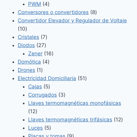
4
productos
PWM
4
productos
8
Conversores o convertidores
8
productos
Convertidor Elevador y Regulador de Voltaje
10
10
productos
7
Cristales
7
27
productos
Diodos
27
productos
16
Zener
16
4
productos
Domótica
4
1
productos
Drones
1
producto
51
Electricidad Domiciliaria
51
5
productos
Cajas
5
productos
3
Corrugados
3
productos
Llaves termomagnéticas monofásicas
12
12
productos
12
Llaves termomagnéticas trifásicas
12
5
produ
Luces
5
productos
9
Placas y tomas
9