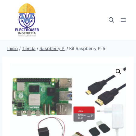
Saltar
al
contenido
Inicio
/
Tienda
/
Raspberry Pi
/
Kit Raspberry Pi 5