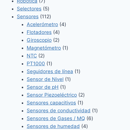
7
productos
Robótica
7
productos
5
Selectores
5
productos
112
Sensores
112
productos
4
Acelerómetro
4
4
productos
Flotadores
4
2
productos
Giroscopio
2
productos
1
Magnetómetro
1
2
producto
NTC
2
productos
1
PT1000
1
producto
1
Seguidores de línea
1
1
producto
Sensor de Nivel
1
1
producto
Sensor de pH
1
producto
2
Sensor Piezoeléctrico
2
1
productos
Sensores capacitivos
1
producto
1
Sensores de conductividad
1
6
producto
Sensores de Gases / MQ
6
4
productos
Sensores de humedad
4