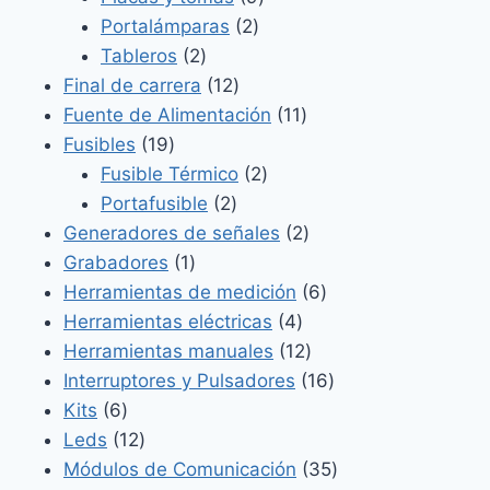
2
productos
Portalámparas
2
2
productos
Tableros
2
productos
12
Final de carrera
12
productos
11
Fuente de Alimentación
11
19
productos
Fusibles
19
productos
2
Fusible Térmico
2
2
productos
Portafusible
2
productos
2
Generadores de señales
2
1
productos
Grabadores
1
producto
6
Herramientas de medición
6
4
productos
Herramientas eléctricas
4
productos
12
Herramientas manuales
12
productos
16
Interruptores y Pulsadores
16
6
productos
Kits
6
productos
12
Leds
12
productos
35
Módulos de Comunicación
35