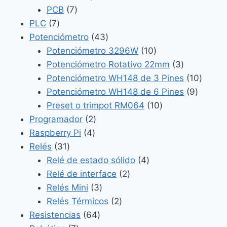
7
productos
PCB
7
7
productos
PLC
7
productos
43
Potenciómetro
43
productos
10
Potenciómetro 3296W
10
productos
3
Potenciómetro Rotativo 22mm
3
productos
10
Potenciómetro WH148 de 3 Pines
10
9
produc
Potenciómetro WH148 de 6 Pines
9
10
product
Preset o trimpot RM064
10
2
productos
Programador
2
4
productos
Raspberry Pi
4
31
productos
Relés
31
productos
4
Relé de estado sólido
4
2
productos
Relé de interface
2
3
productos
Relés Mini
3
productos
2
Relés Térmicos
2
64
productos
Resistencias
64