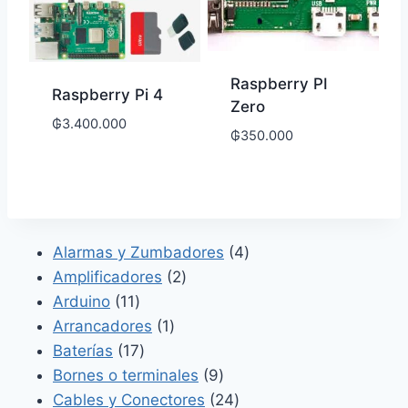
Raspberry PI
Raspberry Pi 4
Zero
₲
3.400.000
₲
350.000
4
Alarmas y Zumbadores
4
2
productos
Amplificadores
2
11
productos
Arduino
11
productos
1
Arrancadores
1
17
producto
Baterías
17
productos
9
Bornes o terminales
9
productos
24
Cables y Conectores
24