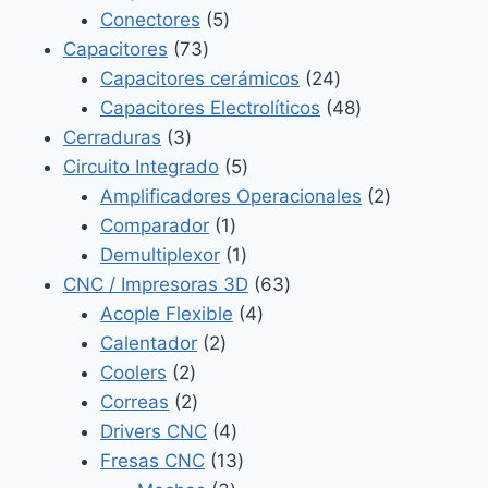
5
productos
Conectores
5
73
productos
Capacitores
73
productos
24
Capacitores cerámicos
24
productos
48
Capacitores Electrolíticos
48
3
productos
Cerraduras
3
productos
5
Circuito Integrado
5
productos
2
Amplificadores Operacionales
2
1
productos
Comparador
1
producto
1
Demultiplexor
1
producto
63
CNC / Impresoras 3D
63
4
productos
Acople Flexible
4
2
productos
Calentador
2
2
productos
Coolers
2
productos
2
Correas
2
productos
4
Drivers CNC
4
productos
13
Fresas CNC
13