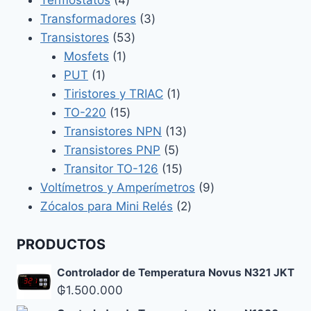
Termostatos
4
productos
3
Transformadores
3
53
productos
Transistores
53
1
productos
Mosfets
1
1
producto
PUT
1
producto
1
Tiristores y TRIAC
1
15
producto
TO-220
15
productos
13
Transistores NPN
13
5
productos
Transistores PNP
5
productos
15
Transitor TO-126
15
productos
9
Voltímetros y Amperímetros
9
2
productos
Zócalos para Mini Relés
2
productos
PRODUCTOS
Controlador de Temperatura Novus N321 JKT
₲
1.500.000