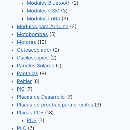
productos
2
Módulos Bluetooth
2
3
productos
Módulos GSM
3
productos
3
Módulos LoRa
3
productos
3
Módulos para Arduino
3
5
productos
Motobombas
5
10
productos
Motores
10
productos
2
Optoacoplador
2
2
productos
Osciloscopios
2
productos
1
Paneles Solares
1
8
producto
Pantallas
8
8
productos
Peltier
8
7
productos
PIC
7
productos
7
Placas de Desarrollo
7
productos
3
Placas de pruebas para circuitos
3
18
productos
Placas PCB
18
7
productos
PCB
7
7
productos
PLC
7