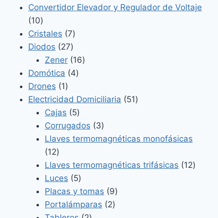
productos
Convertidor Elevador y Regulador de Voltaje
10
10
productos
7
Cristales
7
27
productos
Diodos
27
productos
16
Zener
16
4
productos
Domótica
4
1
productos
Drones
1
producto
51
Electricidad Domiciliaria
51
5
productos
Cajas
5
productos
3
Corrugados
3
productos
Llaves termomagnéticas monofásicas
12
12
productos
12
Llaves termomagnéticas trifásicas
12
5
produ
Luces
5
productos
9
Placas y tomas
9
2
productos
Portalámparas
2
2
productos
Tableros
2