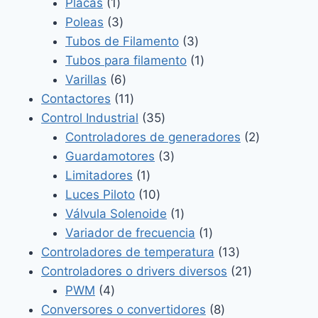
1
productos
Placas
1
producto
3
Poleas
3
productos
3
Tubos de Filamento
3
productos
1
Tubos para filamento
1
6
producto
Varillas
6
productos
11
Contactores
11
productos
35
Control Industrial
35
productos
2
Controladores de generadores
2
3
productos
Guardamotores
3
1
productos
Limitadores
1
producto
10
Luces Piloto
10
productos
1
Válvula Solenoide
1
producto
1
Variador de frecuencia
1
producto
13
Controladores de temperatura
13
productos
21
Controladores o drivers diversos
21
4
productos
PWM
4
productos
8
Conversores o convertidores
8