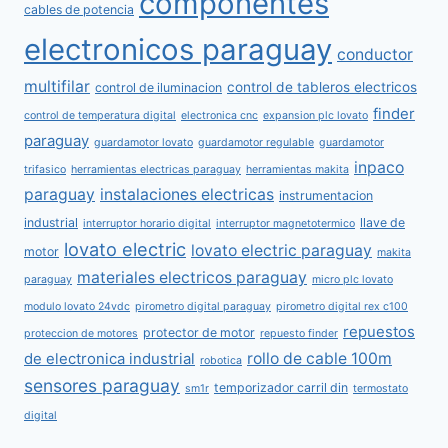
componentes
cables de potencia
electronicos paraguay
conductor
multifilar
control de tableros electricos
control de iluminacion
finder
control de temperatura digital
electronica cnc
expansion plc lovato
paraguay
guardamotor lovato
guardamotor regulable
guardamotor
inpaco
trifasico
herramientas electricas paraguay
herramientas makita
paraguay
instalaciones electricas
instrumentacion
industrial
llave de
interruptor horario digital
interruptor magnetotermico
lovato electric
lovato electric paraguay
motor
makita
materiales electricos paraguay
paraguay
micro plc lovato
modulo lovato 24vdc
pirometro digital paraguay
pirometro digital rex c100
repuestos
protector de motor
proteccion de motores
repuesto finder
rollo de cable 100m
de electronica industrial
robotica
sensores paraguay
temporizador carril din
sm1r
termostato
digital