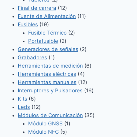
productos
12
Final de carrera
12
productos
11
Fuente de Alimentación
11
19
productos
Fusibles
19
productos
2
Fusible Térmico
2
2
productos
Portafusible
2
productos
2
Generadores de señales
2
1
productos
Grabadores
1
producto
6
Herramientas de medición
6
4
productos
Herramientas eléctricas
4
productos
12
Herramientas manuales
12
productos
16
Interruptores y Pulsadores
16
6
productos
Kits
6
productos
12
Leds
12
productos
35
Módulos de Comunicación
35
1
productos
Módulo GNSS
1
5
producto
Módulo NFC
5