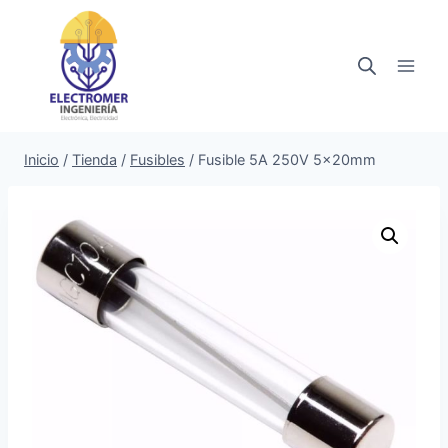
Saltar
al
contenido
Inicio
/
Tienda
/
Fusibles
/
Fusible 5A 250V 5x20mm