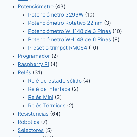
productos
43
Potenciómetro
43
productos
10
Potenciómetro 3296W
10
productos
3
Potenciómetro Rotativo 22mm
3
productos
10
Potenciómetro WH148 de 3 Pines
10
9
produc
Potenciómetro WH148 de 6 Pines
9
10
product
Preset o trimpot RM064
10
2
productos
Programador
2
4
productos
Raspberry Pi
4
31
productos
Relés
31
productos
4
Relé de estado sólido
4
2
productos
Relé de interface
2
3
productos
Relés Mini
3
productos
2
Relés Térmicos
2
64
productos
Resistencias
64
7
productos
Robótica
7
productos
5
Selectores
5