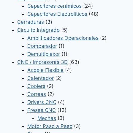
productos
24
Capacitores cerámicos
24
productos
48
Capacitores Electrolíticos
48
3
productos
Cerraduras
3
productos
5
Circuito Integrado
5
productos
2
Amplificadores Operacionales
2
1
productos
Comparador
1
producto
1
Demultiplexor
1
producto
63
CNC / Impresoras 3D
63
4
productos
Acople Flexible
4
2
productos
Calentador
2
2
productos
Coolers
2
productos
2
Correas
2
productos
4
Drivers CNC
4
productos
13
Fresas CNC
13
3
productos
Mechas
3
productos
3
Motor Paso a Paso
3