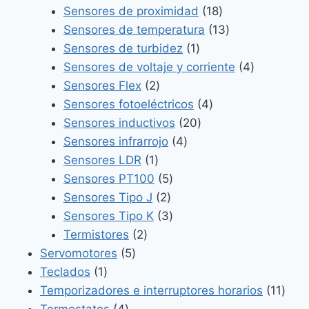
productos
18
Sensores de proximidad
18
productos
13
Sensores de temperatura
13
1
productos
Sensores de turbidez
1
producto
4
Sensores de voltaje y corriente
4
2
productos
Sensores Flex
2
productos
4
Sensores fotoeléctricos
4
20
productos
Sensores inductivos
20
4
productos
Sensores infrarrojo
4
1
productos
Sensores LDR
1
producto
5
Sensores PT100
5
2
productos
Sensores Tipo J
2
productos
3
Sensores Tipo K
3
2
productos
Termistores
2
5
productos
Servomotores
5
1
productos
Teclados
1
producto
11
Temporizadores e interruptores horarios
11
4
prod