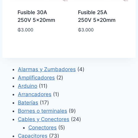
Fusible 30A
Fusible 25A
250V 5x20mm
250V 5x20mm
₲
3.000
₲
3.000
4
Alarmas y Zumbadores
4
2
productos
Amplificadores
2
11
productos
Arduino
11
productos
1
Arrancadores
1
17
producto
Baterías
17
productos
9
Bornes o terminales
9
productos
24
Cables y Conectores
24
5
productos
Conectores
5
73
productos
Capacitores
73