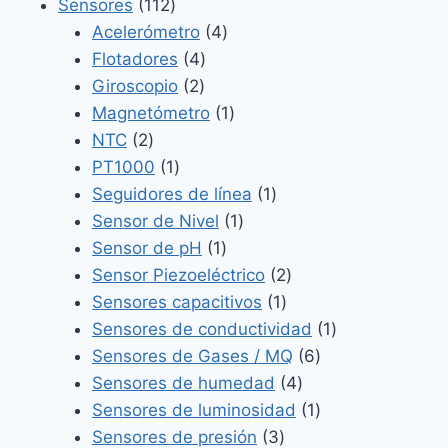
productos
112
Sensores
112
productos
4
Acelerómetro
4
4
productos
Flotadores
4
2
productos
Giroscopio
2
productos
1
Magnetómetro
1
2
producto
NTC
2
productos
1
PT1000
1
producto
1
Seguidores de línea
1
1
producto
Sensor de Nivel
1
1
producto
Sensor de pH
1
producto
2
Sensor Piezoeléctrico
2
1
productos
Sensores capacitivos
1
producto
1
Sensores de conductividad
1
6
producto
Sensores de Gases / MQ
6
4
productos
Sensores de humedad
4
productos
1
Sensores de luminosidad
1
3
producto
Sensores de presión
3