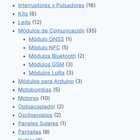
productos
16
Interruptores y Pulsadores
16
6
productos
Kits
6
productos
12
Leds
12
productos
35
Módulos de Comunicación
35
1
productos
Módulo GNSS
1
5
producto
Módulo NFC
5
productos
2
Módulos Bluetooth
2
3
productos
Módulos GSM
3
productos
3
Módulos LoRa
3
productos
3
Módulos para Arduino
3
5
productos
Motobombas
5
10
productos
Motores
10
productos
2
Optoacoplador
2
2
productos
Osciloscopios
2
productos
1
Paneles Solares
1
8
producto
Pantallas
8