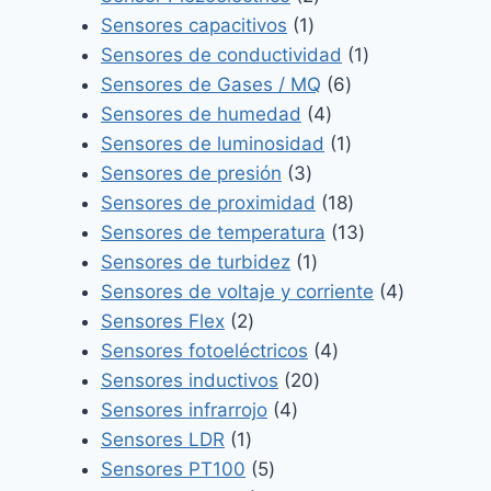
1
productos
Sensores capacitivos
1
producto
1
Sensores de conductividad
1
6
producto
Sensores de Gases / MQ
6
4
productos
Sensores de humedad
4
productos
1
Sensores de luminosidad
1
3
producto
Sensores de presión
3
productos
18
Sensores de proximidad
18
productos
13
Sensores de temperatura
13
1
productos
Sensores de turbidez
1
producto
4
Sensores de voltaje y corriente
4
2
productos
Sensores Flex
2
productos
4
Sensores fotoeléctricos
4
20
productos
Sensores inductivos
20
4
productos
Sensores infrarrojo
4
1
productos
Sensores LDR
1
producto
5
Sensores PT100
5