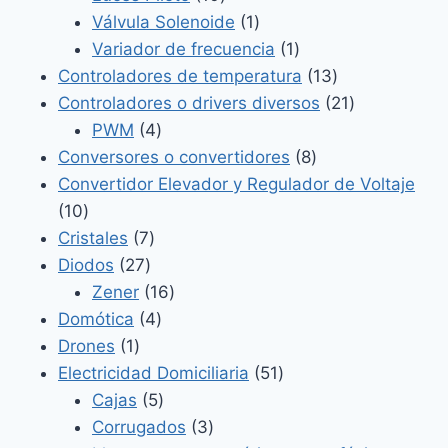
productos
1
Válvula Solenoide
1
producto
1
Variador de frecuencia
1
producto
13
Controladores de temperatura
13
productos
21
Controladores o drivers diversos
21
4
productos
PWM
4
productos
8
Conversores o convertidores
8
productos
Convertidor Elevador y Regulador de Voltaje
10
10
productos
7
Cristales
7
27
productos
Diodos
27
productos
16
Zener
16
4
productos
Domótica
4
1
productos
Drones
1
producto
51
Electricidad Domiciliaria
51
5
productos
Cajas
5
productos
3
Corrugados
3