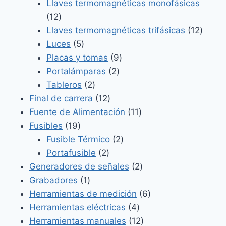
productos
Llaves termomagnéticas monofásicas
12
12
productos
12
Llaves termomagnéticas trifásicas
12
5
produ
Luces
5
productos
9
Placas y tomas
9
2
productos
Portalámparas
2
2
productos
Tableros
2
productos
12
Final de carrera
12
productos
11
Fuente de Alimentación
11
19
productos
Fusibles
19
productos
2
Fusible Térmico
2
2
productos
Portafusible
2
productos
2
Generadores de señales
2
1
productos
Grabadores
1
producto
6
Herramientas de medición
6
4
productos
Herramientas eléctricas
4
productos
12
Herramientas manuales
12