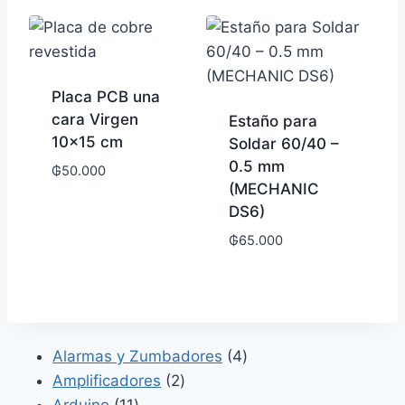
Placa PCB una
cara Virgen
Estaño para
10×15 cm
Soldar 60/40 –
0.5 mm
₲
50.000
(MECHANIC
DS6)
₲
65.000
4
Alarmas y Zumbadores
4
2
productos
Amplificadores
2
11
productos