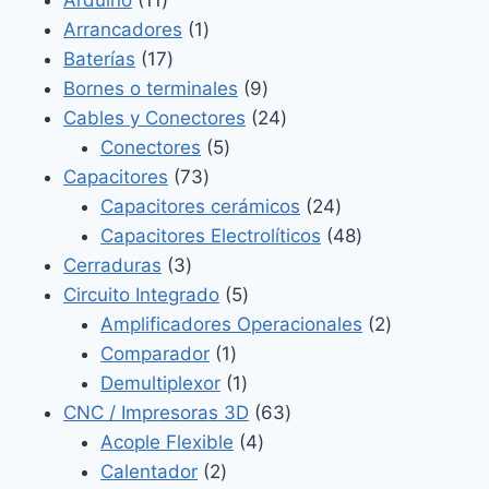
Arduino
11
productos
1
Arrancadores
1
17
producto
Baterías
17
productos
9
Bornes o terminales
9
productos
24
Cables y Conectores
24
5
productos
Conectores
5
73
productos
Capacitores
73
productos
24
Capacitores cerámicos
24
productos
48
Capacitores Electrolíticos
48
3
productos
Cerraduras
3
productos
5
Circuito Integrado
5
productos
2
Amplificadores Operacionales
2
1
productos
Comparador
1
producto
1
Demultiplexor
1
producto
63
CNC / Impresoras 3D
63
4
productos
Acople Flexible
4
2
productos
Calentador
2