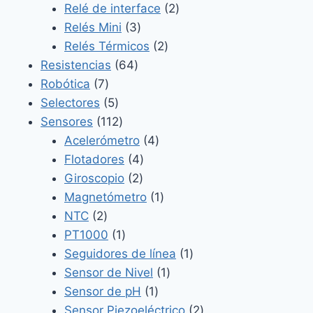
2
productos
Relé de interface
2
3
productos
Relés Mini
3
productos
2
Relés Térmicos
2
64
productos
Resistencias
64
7
productos
Robótica
7
productos
5
Selectores
5
productos
112
Sensores
112
productos
4
Acelerómetro
4
4
productos
Flotadores
4
2
productos
Giroscopio
2
productos
1
Magnetómetro
1
2
producto
NTC
2
productos
1
PT1000
1
producto
1
Seguidores de línea
1
1
producto
Sensor de Nivel
1
1
producto
Sensor de pH
1
producto
2
Sensor Piezoeléctrico
2