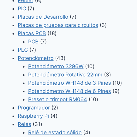
8
productos
Peltier
8
7
productos
PIC
7
productos
7
Placas de Desarrollo
7
productos
3
Placas de pruebas para circuitos
3
18
productos
Placas PCB
18
7
productos
PCB
7
7
productos
PLC
7
productos
43
Potenciómetro
43
productos
10
Potenciómetro 3296W
10
productos
3
Potenciómetro Rotativo 22mm
3
productos
10
Potenciómetro WH148 de 3 Pines
10
9
produc
Potenciómetro WH148 de 6 Pines
9
10
product
Preset o trimpot RM064
10
2
productos
Programador
2
4
productos
Raspberry Pi
4
31
productos
Relés
31
productos
4
Relé de estado sólido
4