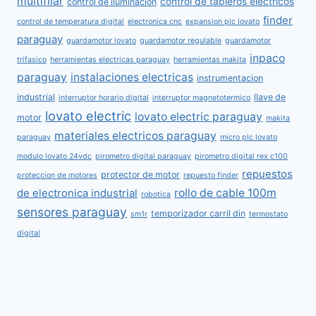
multifilar
control de tableros electricos
control de iluminacion
finder
control de temperatura digital
electronica cnc
expansion plc lovato
paraguay
guardamotor lovato
guardamotor regulable
guardamotor
inpaco
trifasico
herramientas electricas paraguay
herramientas makita
paraguay
instalaciones electricas
instrumentacion
industrial
llave de
interruptor horario digital
interruptor magnetotermico
lovato electric
lovato electric paraguay
motor
makita
materiales electricos paraguay
paraguay
micro plc lovato
modulo lovato 24vdc
pirometro digital paraguay
pirometro digital rex c100
repuestos
protector de motor
proteccion de motores
repuesto finder
rollo de cable 100m
de electronica industrial
robotica
sensores paraguay
temporizador carril din
sm1r
termostato
digital