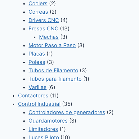
2
productos
Coolers
2
productos
2
Correas
2
productos
4
Drivers CNC
4
productos
13
Fresas CNC
13
3
productos
Mechas
3
productos
3
Motor Paso a Paso
3
1
productos
Placas
1
producto
3
Poleas
3
productos
3
Tubos de Filamento
3
productos
1
Tubos para filamento
1
6
producto
Varillas
6
productos
11
Contactores
11
productos
35
Control Industrial
35
productos
2
Controladores de generadores
2
3
productos
Guardamotores
3
1
productos
Limitadores
1
producto
10
Luces Piloto
10