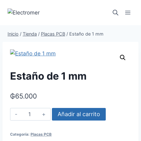
Saltar
al
contenido
Inicio
/
Tienda
/
Placas PCB
/
Estaño de 1 mm
Estaño de 1 mm
₲
65.000
Estaño
Añadir al carrito
de
1
Categoría:
Placas PCB
mm