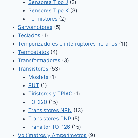
2
productos
Sensores Tipo J
2
productos
3
Sensores Tipo K
3
2
productos
Termistores
2
5
productos
Servomotores
5
1
productos
Teclados
1
producto
11
Temporizadores e interruptores horarios
11
4
prod
Termostatos
4
productos
3
Transformadores
3
53
productos
Transistores
53
1
productos
Mosfets
1
1
producto
PUT
1
producto
1
Tiristores y TRIAC
1
15
producto
TO-220
15
productos
13
Transistores NPN
13
5
productos
Transistores PNP
5
productos
15
Transitor TO-126
15
productos
9
Voltímetros y Amperímetros
9