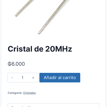
Cristal de 20MHz
₲
6.000
Cristal
Añadir al carrito
de
20MHz
Categoría:
Cristales
cantidad