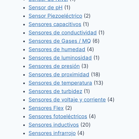
1
producto
Sensor de pH
1
producto
2
Sensor Piezoeléctrico
2
1
productos
Sensores capacitivos
1
producto
1
Sensores de conductividad
1
6
producto
Sensores de Gases / MQ
6
4
productos
Sensores de humedad
4
productos
1
Sensores de luminosidad
1
3
producto
Sensores de presión
3
productos
18
Sensores de proximidad
18
productos
13
Sensores de temperatura
13
1
productos
Sensores de turbidez
1
producto
4
Sensores de voltaje y corriente
4
2
productos
Sensores Flex
2
productos
4
Sensores fotoeléctricos
4
20
productos
Sensores inductivos
20
4
productos
Sensores infrarrojo
4