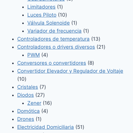
1
productos
Limitadores
1
producto
10
Luces Piloto
10
productos
1
Válvula Solenoide
1
producto
1
Variador de frecuencia
1
producto
13
Controladores de temperatura
13
productos
21
Controladores o drivers diversos
21
4
productos
PWM
4
productos
8
Conversores o convertidores
8
productos
Convertidor Elevador y Regulador de Voltaje
10
10
productos
7
Cristales
7
27
productos
Diodos
27
productos
16
Zener
16
4
productos
Domótica
4
1
productos
Drones
1
producto
51
Electricidad Domiciliaria
51