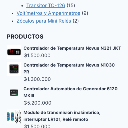
productos
15
Transitor TO-126
15
productos
9
Voltímetros y Amperímetros
9
2
productos
Zócalos para Mini Relés
2
productos
PRODUCTOS
Controlador de Temperatura Novus N321 JKT
₲
1.500.000
Controlador de Temperatura Novus N1030
PR
₲
1.300.000
Controlador Automático de Generador 6120
MKIII
₲
5.200.000
Módulo de transmisión inalámbrica,
interruptor LR101, Relé remoto
₲
1.500.000