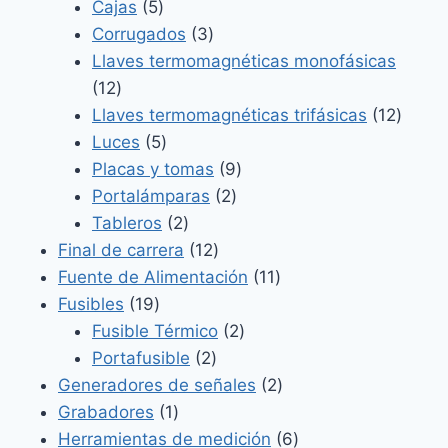
5
productos
Cajas
5
productos
3
Corrugados
3
productos
Llaves termomagnéticas monofásicas
12
12
productos
12
Llaves termomagnéticas trifásicas
12
5
produ
Luces
5
productos
9
Placas y tomas
9
2
productos
Portalámparas
2
2
productos
Tableros
2
productos
12
Final de carrera
12
productos
11
Fuente de Alimentación
11
19
productos
Fusibles
19
productos
2
Fusible Térmico
2
2
productos
Portafusible
2
productos
2
Generadores de señales
2
1
productos
Grabadores
1
producto
6
Herramientas de medición
6