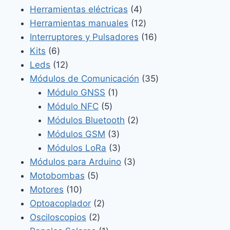
4
productos
Herramientas eléctricas
4
productos
12
Herramientas manuales
12
productos
16
Interruptores y Pulsadores
16
6
productos
Kits
6
productos
12
Leds
12
productos
35
Módulos de Comunicación
35
1
productos
Módulo GNSS
1
5
producto
Módulo NFC
5
productos
2
Módulos Bluetooth
2
3
productos
Módulos GSM
3
productos
3
Módulos LoRa
3
productos
3
Módulos para Arduino
3
5
productos
Motobombas
5
10
productos
Motores
10
productos
2
Optoacoplador
2
2
productos
Osciloscopios
2