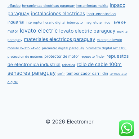
inpaco
trifasico
herramientas electricas paraguay
herramientas makita
paraguay
instalaciones electricas
instrumentacion
industrial
llave de
interruptor horario digital
interruptor magnetotermico
lovato electric
lovato electric paraguay
motor
makita
materiales electricos paraguay
paraguay
micro plc lovato
modulo lovato 24vdc
pirometro digital paraguay
pirometro digital rex c100
repuestos
protector de motor
proteccion de motores
repuesto finder
rollo de cable 100m
de electronica industrial
robotica
sensores paraguay
temporizador carril din
sm1r
termostato
digital
© 2026 Electromer