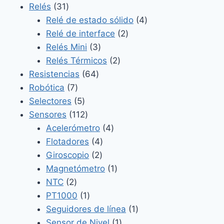
31
productos
Relés
31
productos
4
Relé de estado sólido
4
2
productos
Relé de interface
2
3
productos
Relés Mini
3
productos
2
Relés Térmicos
2
64
productos
Resistencias
64
7
productos
Robótica
7
productos
5
Selectores
5
productos
112
Sensores
112
productos
4
Acelerómetro
4
4
productos
Flotadores
4
2
productos
Giroscopio
2
productos
1
Magnetómetro
1
2
producto
NTC
2
productos
1
PT1000
1
producto
1
Seguidores de línea
1
1
producto
Sensor de Nivel
1