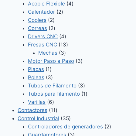
4
productos
Acople Flexible
4
2
productos
Calentador
2
2
productos
Coolers
2
productos
2
Correas
2
productos
4
Drivers CNC
4
productos
13
Fresas CNC
13
3
productos
Mechas
3
productos
3
Motor Paso a Paso
3
1
productos
Placas
1
producto
3
Poleas
3
productos
3
Tubos de Filamento
3
productos
1
Tubos para filamento
1
6
producto
Varillas
6
productos
11
Contactores
11
productos
35
Control Industrial
35
productos
2
Controladores de generadores
2
3
productos
Guardamotores
3