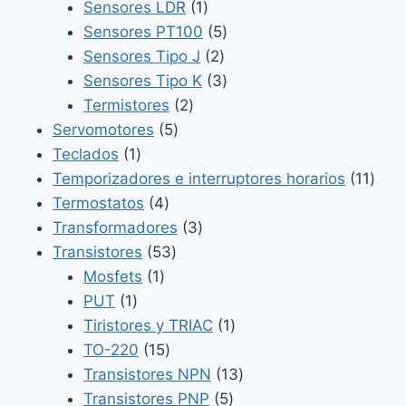
1
productos
Sensores LDR
1
producto
5
Sensores PT100
5
2
productos
Sensores Tipo J
2
productos
3
Sensores Tipo K
3
2
productos
Termistores
2
5
productos
Servomotores
5
1
productos
Teclados
1
producto
11
Temporizadores e interruptores horarios
11
4
prod
Termostatos
4
productos
3
Transformadores
3
53
productos
Transistores
53
1
productos
Mosfets
1
1
producto
PUT
1
producto
1
Tiristores y TRIAC
1
15
producto
TO-220
15
productos
13
Transistores NPN
13
5
productos
Transistores PNP
5