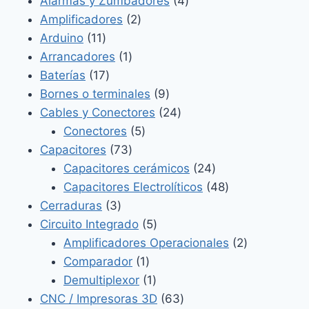
4
Alarmas y Zumbadores
4
2
productos
Amplificadores
2
11
productos
Arduino
11
productos
1
Arrancadores
1
17
producto
Baterías
17
productos
9
Bornes o terminales
9
productos
24
Cables y Conectores
24
5
productos
Conectores
5
73
productos
Capacitores
73
productos
24
Capacitores cerámicos
24
productos
48
Capacitores Electrolíticos
48
3
productos
Cerraduras
3
productos
5
Circuito Integrado
5
productos
2
Amplificadores Operacionales
2
1
productos
Comparador
1
producto
1
Demultiplexor
1
producto
63
CNC / Impresoras 3D
63