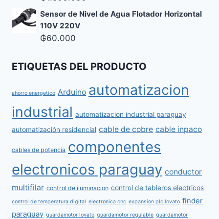
Sensor de Nivel de Agua Flotador Horizontal
110V 220V
₲
60.000
ETIQUETAS DEL PRODUCTO
automatizacion
Arduino
ahorro energetico
industrial
automatizacion industrial paraguay
cable de cobre
cable inpaco
automatización residencial
componentes
cables de potencia
electronicos paraguay
conductor
multifilar
control de tableros electricos
control de iluminacion
finder
control de temperatura digital
electronica cnc
expansion plc lovato
paraguay
guardamotor lovato
guardamotor regulable
guardamotor