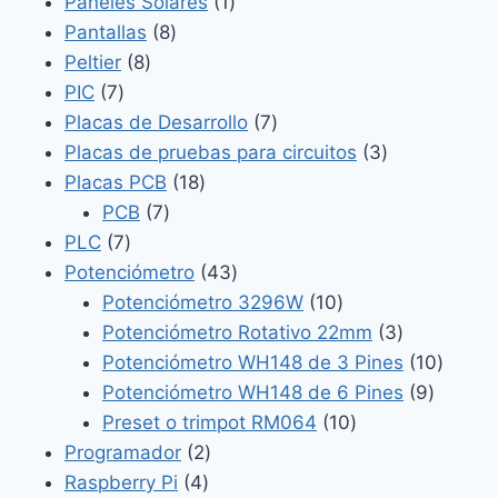
productos
1
Paneles Solares
1
8
producto
Pantallas
8
8
productos
Peltier
8
7
productos
PIC
7
productos
7
Placas de Desarrollo
7
productos
3
Placas de pruebas para circuitos
3
18
productos
Placas PCB
18
7
productos
PCB
7
7
productos
PLC
7
productos
43
Potenciómetro
43
productos
10
Potenciómetro 3296W
10
productos
3
Potenciómetro Rotativo 22mm
3
productos
10
Potenciómetro WH148 de 3 Pines
10
9
produc
Potenciómetro WH148 de 6 Pines
9
10
product
Preset o trimpot RM064
10
2
productos
Programador
2
4
productos
Raspberry Pi
4