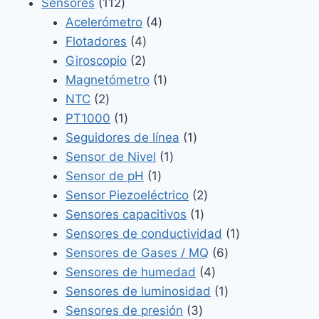
productos
112
Sensores
112
productos
4
Acelerómetro
4
4
productos
Flotadores
4
2
productos
Giroscopio
2
productos
1
Magnetómetro
1
2
producto
NTC
2
productos
1
PT1000
1
producto
1
Seguidores de línea
1
1
producto
Sensor de Nivel
1
1
producto
Sensor de pH
1
producto
2
Sensor Piezoeléctrico
2
1
productos
Sensores capacitivos
1
producto
1
Sensores de conductividad
1
6
producto
Sensores de Gases / MQ
6
4
productos
Sensores de humedad
4
productos
1
Sensores de luminosidad
1
3
producto
Sensores de presión
3