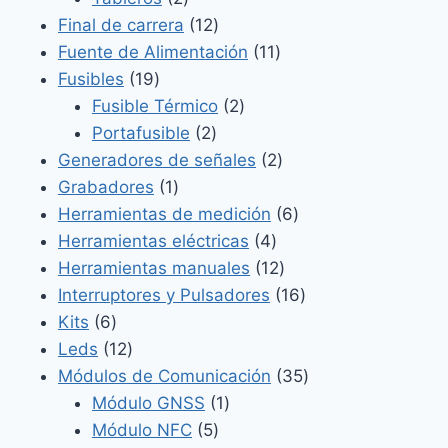
productos
12
Final de carrera
12
productos
11
Fuente de Alimentación
11
19
productos
Fusibles
19
productos
2
Fusible Térmico
2
2
productos
Portafusible
2
productos
2
Generadores de señales
2
1
productos
Grabadores
1
producto
6
Herramientas de medición
6
4
productos
Herramientas eléctricas
4
productos
12
Herramientas manuales
12
productos
16
Interruptores y Pulsadores
16
6
productos
Kits
6
productos
12
Leds
12
productos
35
Módulos de Comunicación
35
1
productos
Módulo GNSS
1
5
producto
Módulo NFC
5