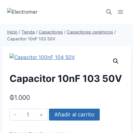
Saltar
al
contenido
Inicio
/
Tienda
/
Capacitores
/
Capacitores cerámicos
/
Capacitor 10nF 103 50V
Capacitor 10nF 103 50V
₲
1.000
Capacitor
Añadir al carrito
10nF
103