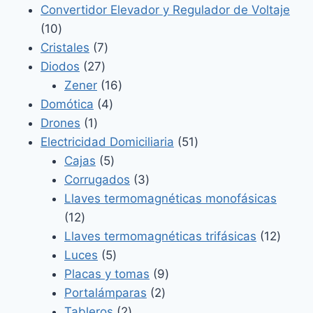
productos
Convertidor Elevador y Regulador de Voltaje
10
10
productos
7
Cristales
7
27
productos
Diodos
27
productos
16
Zener
16
4
productos
Domótica
4
1
productos
Drones
1
producto
51
Electricidad Domiciliaria
51
5
productos
Cajas
5
productos
3
Corrugados
3
productos
Llaves termomagnéticas monofásicas
12
12
productos
12
Llaves termomagnéticas trifásicas
12
5
produ
Luces
5
productos
9
Placas y tomas
9
2
productos
Portalámparas
2
2
productos
Tableros
2