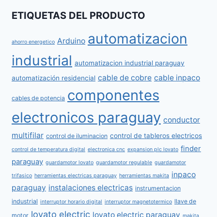
ETIQUETAS DEL PRODUCTO
automatizacion
Arduino
ahorro energetico
industrial
automatizacion industrial paraguay
cable de cobre
cable inpaco
automatización residencial
componentes
cables de potencia
electronicos paraguay
conductor
multifilar
control de tableros electricos
control de iluminacion
finder
control de temperatura digital
electronica cnc
expansion plc lovato
paraguay
guardamotor lovato
guardamotor regulable
guardamotor
inpaco
trifasico
herramientas electricas paraguay
herramientas makita
paraguay
instalaciones electricas
instrumentacion
industrial
llave de
interruptor horario digital
interruptor magnetotermico
lovato electric
lovato electric paraguay
motor
makita