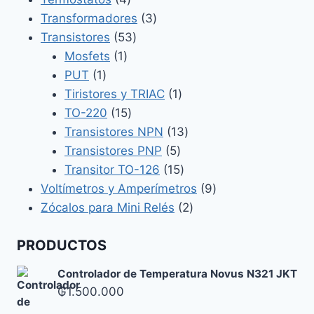
productos
3
Transformadores
3
53
productos
Transistores
53
1
productos
Mosfets
1
1
producto
PUT
1
producto
1
Tiristores y TRIAC
1
15
producto
TO-220
15
productos
13
Transistores NPN
13
5
productos
Transistores PNP
5
productos
15
Transitor TO-126
15
productos
9
Voltímetros y Amperímetros
9
2
productos
Zócalos para Mini Relés
2
productos
PRODUCTOS
Controlador de Temperatura Novus N321 JKT
₲
1.500.000