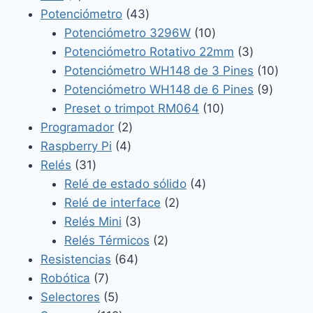
productos
43
Potenciómetro
43
productos
10
Potenciómetro 3296W
10
productos
3
Potenciómetro Rotativo 22mm
3
productos
10
Potenciómetro WH148 de 3 Pines
10
9
produc
Potenciómetro WH148 de 6 Pines
9
10
product
Preset o trimpot RM064
10
2
productos
Programador
2
4
productos
Raspberry Pi
4
31
productos
Relés
31
productos
4
Relé de estado sólido
4
2
productos
Relé de interface
2
3
productos
Relés Mini
3
productos
2
Relés Térmicos
2
64
productos
Resistencias
64
7
productos
Robótica
7
productos
5
Selectores
5