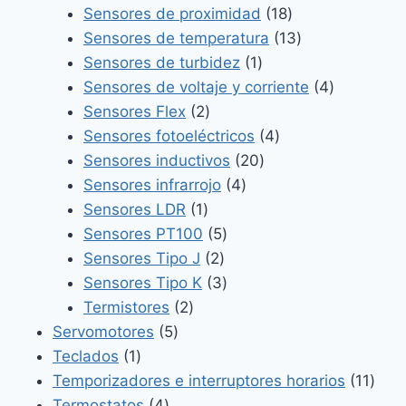
productos
18
Sensores de proximidad
18
productos
13
Sensores de temperatura
13
1
productos
Sensores de turbidez
1
producto
4
Sensores de voltaje y corriente
4
2
productos
Sensores Flex
2
productos
4
Sensores fotoeléctricos
4
20
productos
Sensores inductivos
20
4
productos
Sensores infrarrojo
4
1
productos
Sensores LDR
1
producto
5
Sensores PT100
5
2
productos
Sensores Tipo J
2
productos
3
Sensores Tipo K
3
2
productos
Termistores
2
5
productos
Servomotores
5
1
productos
Teclados
1
producto
11
Temporizadores e interruptores horarios
11
4
prod
Termostatos
4