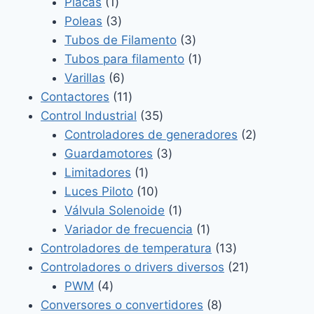
1
productos
Placas
1
producto
3
Poleas
3
productos
3
Tubos de Filamento
3
productos
1
Tubos para filamento
1
6
producto
Varillas
6
productos
11
Contactores
11
productos
35
Control Industrial
35
productos
2
Controladores de generadores
2
3
productos
Guardamotores
3
1
productos
Limitadores
1
producto
10
Luces Piloto
10
productos
1
Válvula Solenoide
1
producto
1
Variador de frecuencia
1
producto
13
Controladores de temperatura
13
productos
21
Controladores o drivers diversos
21
4
productos
PWM
4
productos
8
Conversores o convertidores
8