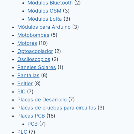
productos
2
Módulos Bluetooth
2
3
productos
Módulos GSM
3
productos
3
Módulos LoRa
3
productos
3
Módulos para Arduino
3
5
productos
Motobombas
5
10
productos
Motores
10
productos
2
Optoacoplador
2
2
productos
Osciloscopios
2
productos
1
Paneles Solares
1
8
producto
Pantallas
8
8
productos
Peltier
8
7
productos
PIC
7
productos
7
Placas de Desarrollo
7
productos
3
Placas de pruebas para circuitos
3
18
productos
Placas PCB
18
7
productos
PCB
7
7
productos
PLC
7