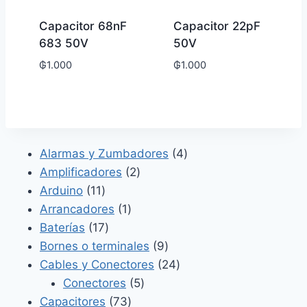
Capacitor 68nF
Capacitor 22pF
683 50V
50V
₲
1.000
₲
1.000
4
Alarmas y Zumbadores
4
2
productos
Amplificadores
2
11
productos
Arduino
11
productos
1
Arrancadores
1
17
producto
Baterías
17
productos
9
Bornes o terminales
9
productos
24
Cables y Conectores
24
5
productos
Conectores
5
73
productos
Capacitores
73