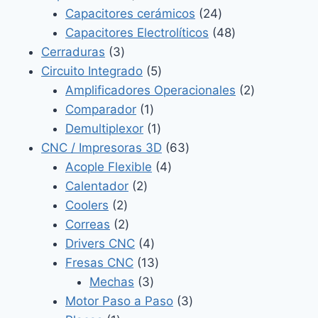
productos
24
Capacitores cerámicos
24
productos
48
Capacitores Electrolíticos
48
3
productos
Cerraduras
3
productos
5
Circuito Integrado
5
productos
2
Amplificadores Operacionales
2
1
productos
Comparador
1
producto
1
Demultiplexor
1
producto
63
CNC / Impresoras 3D
63
4
productos
Acople Flexible
4
2
productos
Calentador
2
2
productos
Coolers
2
productos
2
Correas
2
productos
4
Drivers CNC
4
productos
13
Fresas CNC
13
3
productos
Mechas
3
productos
3
Motor Paso a Paso
3