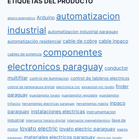
ETIQUETAS DEL PRODUCTO
automatizacion
Arduino
ahorro energetico
industrial
automatizacion industrial paraguay
cable de cobre
cable inpaco
automatización residencial
componentes
cables de potencia
electronicos paraguay
conductor
multifilar
control de tableros electricos
control de iluminacion
finder
control de temperatura digital
electronica cnc
expansion plc lovato
paraguay
guardamotor lovato
guardamotor regulable
guardamotor
inpaco
trifasico
herramientas electricas paraguay
herramientas makita
paraguay
instalaciones electricas
instrumentacion
industrial
llave de
interruptor horario digital
interruptor magnetotermico
lovato electric
lovato electric paraguay
motor
makita
materiales electricos paraguay
paraguay
micro plc lovato