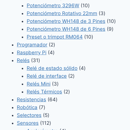
productos
10
Potenciómetro 3296W
10
productos
3
Potenciómetro Rotativo 22mm
3
productos
10
Potenciómetro WH148 de 3 Pines
10
9
produc
Potenciómetro WH148 de 6 Pines
9
10
product
Preset o trimpot RM064
10
2
productos
Programador
2
4
productos
Raspberry Pi
4
31
productos
Relés
31
productos
4
Relé de estado sólido
4
2
productos
Relé de interface
2
3
productos
Relés Mini
3
productos
2
Relés Térmicos
2
64
productos
Resistencias
64
7
productos
Robótica
7
productos
5
Selectores
5
productos
112
Sensores
112