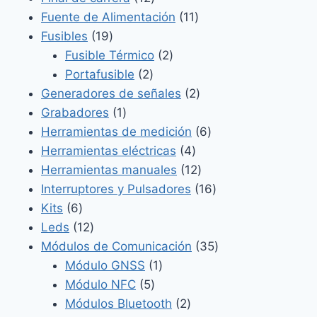
productos
11
Fuente de Alimentación
11
19
productos
Fusibles
19
productos
2
Fusible Térmico
2
2
productos
Portafusible
2
productos
2
Generadores de señales
2
1
productos
Grabadores
1
producto
6
Herramientas de medición
6
4
productos
Herramientas eléctricas
4
productos
12
Herramientas manuales
12
productos
16
Interruptores y Pulsadores
16
6
productos
Kits
6
productos
12
Leds
12
productos
35
Módulos de Comunicación
35
1
productos
Módulo GNSS
1
5
producto
Módulo NFC
5
productos
2
Módulos Bluetooth
2