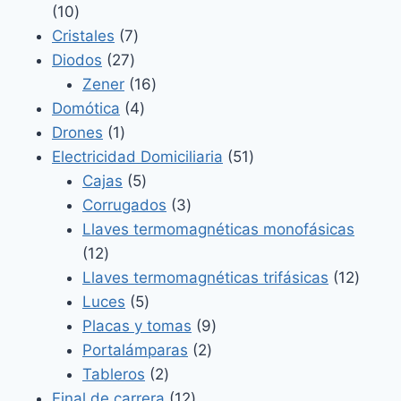
10
10
productos
7
Cristales
7
27
productos
Diodos
27
productos
16
Zener
16
4
productos
Domótica
4
1
productos
Drones
1
producto
51
Electricidad Domiciliaria
51
5
productos
Cajas
5
productos
3
Corrugados
3
productos
Llaves termomagnéticas monofásicas
12
12
productos
12
Llaves termomagnéticas trifásicas
12
5
produ
Luces
5
productos
9
Placas y tomas
9
2
productos
Portalámparas
2
2
productos
Tableros
2
productos
12
Final de carrera
12