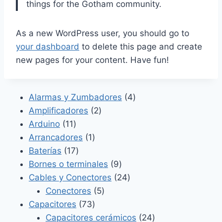
things for the Gotham community.
As a new WordPress user, you should go to
your dashboard
to delete this page and create
new pages for your content. Have fun!
4
Alarmas y Zumbadores
4
2
productos
Amplificadores
2
11
productos
Arduino
11
productos
1
Arrancadores
1
17
producto
Baterías
17
productos
9
Bornes o terminales
9
productos
24
Cables y Conectores
24
5
productos
Conectores
5
73
productos
Capacitores
73
productos
24
Capacitores cerámicos
24