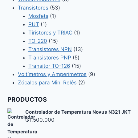
53
productos
Transistores
53
1
productos
Mosfets
1
1
producto
PUT
1
producto
1
Tiristores y TRIAC
1
15
producto
TO-220
15
productos
13
Transistores NPN
13
5
productos
Transistores PNP
5
productos
15
Transitor TO-126
15
productos
9
Voltímetros y Amperímetros
9
2
productos
Zócalos para Mini Relés
2
productos
PRODUCTOS
Controlador de Temperatura Novus N321 JKT
₲
1.500.000