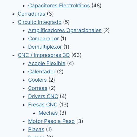
productos
48
Capacitores Electrolíticos
48
3
productos
Cerraduras
3
productos
5
Circuito Integrado
5
productos
2
Amplificadores Operacionales
2
1
productos
Comparador
1
producto
1
Demultiplexor
1
producto
63
CNC / Impresoras 3D
63
4
productos
Acople Flexible
4
2
productos
Calentador
2
2
productos
Coolers
2
productos
2
Correas
2
productos
4
Drivers CNC
4
productos
13
Fresas CNC
13
3
productos
Mechas
3
productos
3
Motor Paso a Paso
3
1
productos
Placas
1