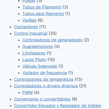
producto
3
Poleas
3
productos
3
Tubos de Filamento
3
productos
1
Tubos para filamento
1
6
producto
Varillas
6
productos
11
Contactores
11
productos
35
Control Industrial
35
productos
2
Controladores de generadores
2
3
productos
Guardamotores
3
1
productos
Limitadores
1
producto
10
Luces Piloto
10
productos
1
Válvula Solenoide
1
producto
1
Variador de frecuencia
1
producto
13
Controladores de temperatura
13
productos
21
Controladores o drivers diversos
21
4
productos
PWM
4
productos
8
Conversores o convertidores
8
productos
Convertidor Elevador y Regulador de Voltaje