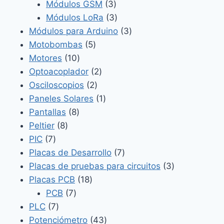
3
productos
Módulos GSM
3
productos
3
Módulos LoRa
3
productos
3
Módulos para Arduino
3
5
productos
Motobombas
5
10
productos
Motores
10
productos
2
Optoacoplador
2
2
productos
Osciloscopios
2
productos
1
Paneles Solares
1
8
producto
Pantallas
8
8
productos
Peltier
8
7
productos
PIC
7
productos
7
Placas de Desarrollo
7
productos
3
Placas de pruebas para circuitos
3
18
productos
Placas PCB
18
7
productos
PCB
7
7
productos
PLC
7
productos
43
Potenciómetro
43