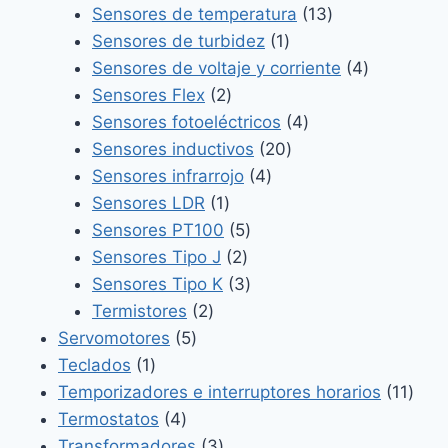
productos
13
Sensores de temperatura
13
1
productos
Sensores de turbidez
1
producto
4
Sensores de voltaje y corriente
4
2
productos
Sensores Flex
2
productos
4
Sensores fotoeléctricos
4
20
productos
Sensores inductivos
20
4
productos
Sensores infrarrojo
4
1
productos
Sensores LDR
1
producto
5
Sensores PT100
5
2
productos
Sensores Tipo J
2
productos
3
Sensores Tipo K
3
2
productos
Termistores
2
5
productos
Servomotores
5
1
productos
Teclados
1
producto
11
Temporizadores e interruptores horarios
11
4
prod
Termostatos
4
productos
3
Transformadores
3