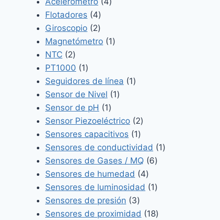
productos
4
Acelerómetro
4
4
productos
Flotadores
4
2
productos
Giroscopio
2
productos
1
Magnetómetro
1
2
producto
NTC
2
productos
1
PT1000
1
producto
1
Seguidores de línea
1
1
producto
Sensor de Nivel
1
1
producto
Sensor de pH
1
producto
2
Sensor Piezoeléctrico
2
1
productos
Sensores capacitivos
1
producto
1
Sensores de conductividad
1
6
producto
Sensores de Gases / MQ
6
4
productos
Sensores de humedad
4
productos
1
Sensores de luminosidad
1
3
producto
Sensores de presión
3
productos
18
Sensores de proximidad
18