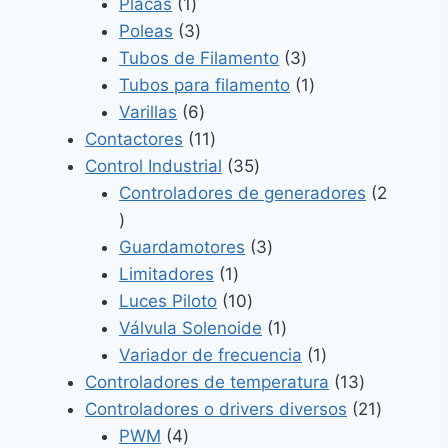
1
productos
Placas
1
producto
3
Poleas
3
productos
3
Tubos de Filamento
3
productos
1
Tubos para filamento
1
6
producto
Varillas
6
productos
11
Contactores
11
productos
35
Control Industrial
35
productos
Controladores de generadores
2
2
productos
3
Guardamotores
3
1
productos
Limitadores
1
producto
10
Luces Piloto
10
productos
1
Válvula Solenoide
1
producto
1
Variador de frecuencia
1
producto
13
Controladores de temperatura
13
productos
21
Controladores o drivers diversos
21
4
producto
PWM
4