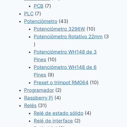
7
productos
PCB
7
7
productos
PLC
7
productos
43
Potenciómetro
43
productos
10
Potenciómetro 3296W
10
productos
Potenciómetro Rotativo 22mm
3
3
productos
Potenciómetro WH148 de 3
10
Pines
10
productos
Potenciómetro WH148 de 6
9
Pines
9
productos
10
Preset o trimpot RM064
10
2
productos
Programador
2
4
productos
Raspberry Pi
4
31
productos
Relés
31
productos
4
Relé de estado sólido
4
2
productos
Relé de interface
2