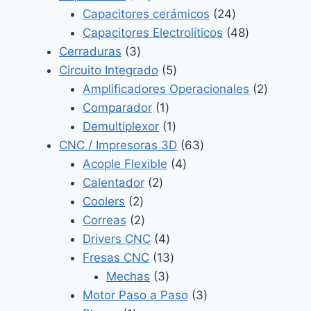
productos
24
Capacitores cerámicos
24
productos
48
Capacitores Electrolíticos
48
3
productos
Cerraduras
3
productos
5
Circuito Integrado
5
productos
2
Amplificadores Operacionales
2
1
product
Comparador
1
producto
1
Demultiplexor
1
producto
63
CNC / Impresoras 3D
63
4
productos
Acople Flexible
4
2
productos
Calentador
2
2
productos
Coolers
2
productos
2
Correas
2
productos
4
Drivers CNC
4
productos
13
Fresas CNC
13
3
productos
Mechas
3
productos
3
Motor Paso a Paso
3