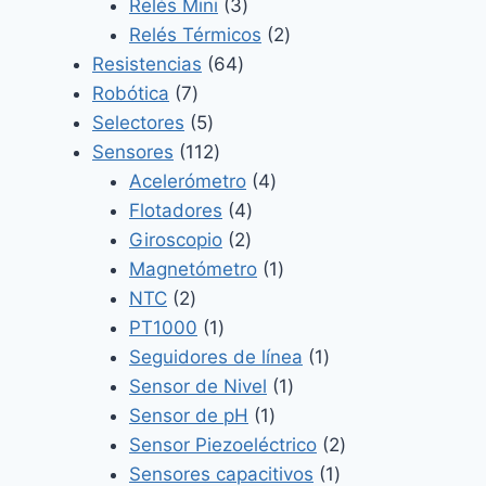
3
productos
Relés Mini
3
productos
2
Relés Térmicos
2
64
productos
Resistencias
64
7
productos
Robótica
7
productos
5
Selectores
5
productos
112
Sensores
112
productos
4
Acelerómetro
4
4
productos
Flotadores
4
2
productos
Giroscopio
2
productos
1
Magnetómetro
1
2
producto
NTC
2
productos
1
PT1000
1
producto
1
Seguidores de línea
1
1
producto
Sensor de Nivel
1
1
producto
Sensor de pH
1
producto
2
Sensor Piezoeléctrico
2
1
productos
Sensores capacitivos
1