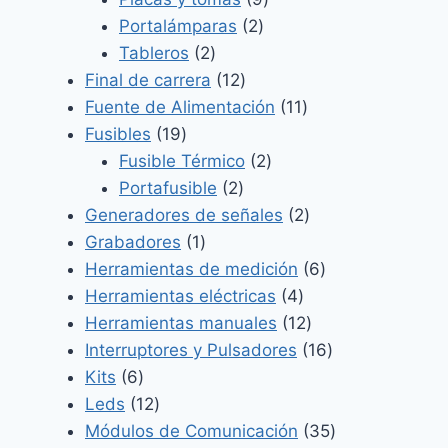
2
productos
Portalámparas
2
2
productos
Tableros
2
productos
12
Final de carrera
12
productos
11
Fuente de Alimentación
11
19
productos
Fusibles
19
productos
2
Fusible Térmico
2
2
productos
Portafusible
2
productos
2
Generadores de señales
2
1
productos
Grabadores
1
producto
6
Herramientas de medición
6
4
productos
Herramientas eléctricas
4
productos
12
Herramientas manuales
12
productos
16
Interruptores y Pulsadores
16
6
productos
Kits
6
productos
12
Leds
12
productos
35
Módulos de Comunicación
35