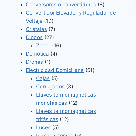
productos
8
Conversores o convertidores
8
productos
Convertidor Elevador y Regulador de
10
Voltaje
10
productos
7
Cristales
7
27
productos
Diodos
27
productos
16
Zener
16
4
productos
Domótica
4
1
productos
Drones
1
producto
51
Electricidad Domiciliaria
51
5
productos
Cajas
5
productos
3
Corrugados
3
productos
Llaves termomagnéticas
12
monofásicas
12
productos
Llaves termomagnéticas
12
trifásicas
12
5
productos
Luces
5
productos
9
Placas y tomas
9