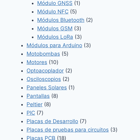
1
productos
Módulo GNSS
1
5
producto
Módulo NFC
5
productos
2
Módulos Bluetooth
2
3
productos
Módulos GSM
3
productos
3
Módulos LoRa
3
productos
3
Módulos para Arduino
3
5
productos
Motobombas
5
10
productos
Motores
10
productos
2
Optoacoplador
2
2
productos
Osciloscopios
2
productos
1
Paneles Solares
1
8
producto
Pantallas
8
8
productos
Peltier
8
7
productos
PIC
7
productos
7
Placas de Desarrollo
7
productos
3
Placas de pruebas para circuitos
3
18
producto
Placas PCB
18