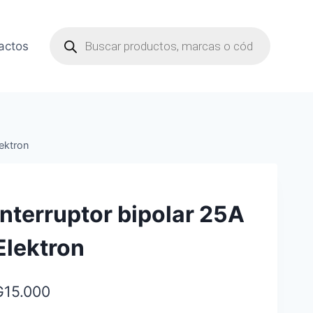
Búsqueda
de
actos
productos
lektron
Interruptor bipolar 25A
Elektron
₲
15.000