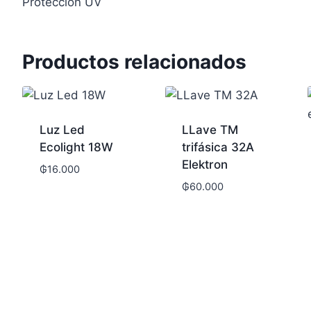
Protección UV
Productos relacionados
Luz Led
LLave TM
Ecolight 18W
trifásica 32A
Elektron
₲
16.000
₲
60.000
s