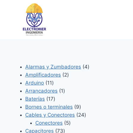
Saltar
al
contenido
4
Alarmas y Zumbadores
4
2
productos
Amplificadores
2
11
productos
Arduino
11
productos
1
Arrancadores
1
17
producto
Baterías
17
productos
9
Bornes o terminales
9
productos
24
Cables y Conectores
24
5
productos
Conectores
5
73
productos
Capacitores
73