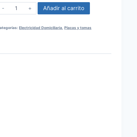
Interruptor
Añadir al carrito
bipolar
25A
ategorías:
Electricidad Domiciliaria
,
Placas y tomas
Elektron
cantidad