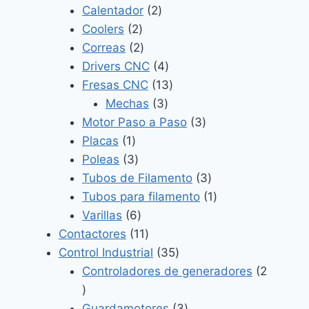
2
productos
Calentador
2
2
productos
Coolers
2
productos
2
Correas
2
productos
4
Drivers CNC
4
productos
13
Fresas CNC
13
3
productos
Mechas
3
productos
3
Motor Paso a Paso
3
1
productos
Placas
1
producto
3
Poleas
3
productos
3
Tubos de Filamento
3
productos
1
Tubos para filamento
1
6
producto
Varillas
6
productos
11
Contactores
11
productos
35
Control Industrial
35
productos
Controladores de generadores
2
2
productos
3
Guardamotores
3