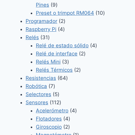
9
Pines
9
productos
10
Preset o trimpot RM064
10
2
productos
Programador
2
4
productos
Raspberry Pi
4
31
productos
Relés
31
productos
4
Relé de estado sólido
4
2
productos
Relé de interface
2
3
productos
Relés Mini
3
productos
2
Relés Térmicos
2
64
productos
Resistencias
64
7
productos
Robótica
7
productos
5
Selectores
5
productos
112
Sensores
112
productos
4
Acelerómetro
4
4
productos
Flotadores
4
2
productos
Giroscopio
2
productos
1