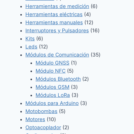
producto
6
Herramientas de medición
6
4
productos
Herramientas eléctricas
4
productos
12
Herramientas manuales
12
productos
16
Interruptores y Pulsadores
16
6
productos
Kits
6
productos
12
Leds
12
productos
35
Módulos de Comunicación
35
1
productos
Módulo GNSS
1
5
producto
Módulo NFC
5
productos
2
Módulos Bluetooth
2
3
productos
Módulos GSM
3
productos
3
Módulos LoRa
3
productos
3
Módulos para Arduino
3
5
productos
Motobombas
5
10
productos
Motores
10
productos
2
Optoacoplador
2