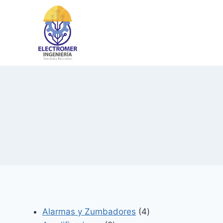
Saltar
al
contenido
4
Alarmas y Zumbadores
4