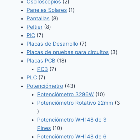
2
productos
Osciloscopios
2
productos
1
Paneles Solares
1
8
producto
Pantallas
8
8
productos
Peltier
8
7
productos
PIC
7
productos
7
Placas de Desarrollo
7
productos
3
Placas de pruebas para circuitos
3
18
producto
Placas PCB
18
7
productos
PCB
7
7
productos
PLC
7
productos
43
Potenciómetro
43
productos
10
Potenciómetro 3296W
10
productos
Potenciómetro Rotativo 22mm
3
3
productos
Potenciómetro WH148 de 3
10
Pines
10
productos
Potenciómetro WH148 de 6