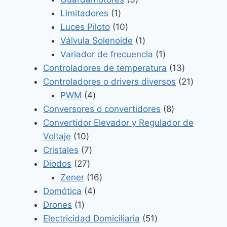
1
productos
Limitadores
1
producto
10
Luces Piloto
10
productos
1
Válvula Solenoide
1
producto
1
Variador de frecuencia
1
producto
13
Controladores de temperatura
13
productos
21
Controladores o drivers diversos
21
4
producto
PWM
4
productos
8
Conversores o convertidores
8
productos
Convertidor Elevador y Regulador de
10
Voltaje
10
productos
7
Cristales
7
27
productos
Diodos
27
productos
16
Zener
16
4
productos
Domótica
4
1
productos
Drones
1
producto
51
Electricidad Domiciliaria
51