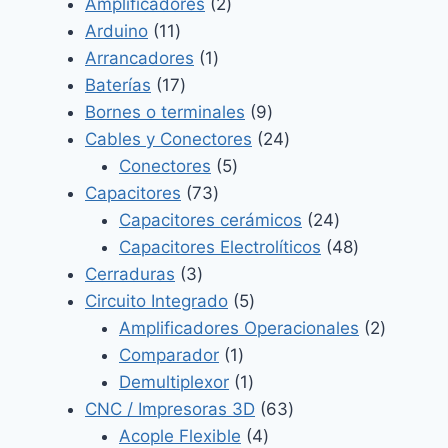
2
productos
Amplificadores
2
11
productos
Arduino
11
productos
1
Arrancadores
1
17
producto
Baterías
17
productos
9
Bornes o terminales
9
productos
24
Cables y Conectores
24
5
productos
Conectores
5
73
productos
Capacitores
73
productos
24
Capacitores cerámicos
24
productos
48
Capacitores Electrolíticos
48
3
productos
Cerraduras
3
productos
5
Circuito Integrado
5
productos
2
Amplificadores Operacionales
2
1
product
Comparador
1
producto
1
Demultiplexor
1
producto
63
CNC / Impresoras 3D
63
4
productos
Acople Flexible
4