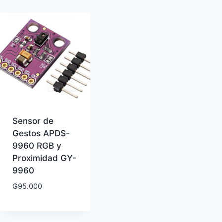
Sensor de
Gestos APDS-
9960 RGB y
Proximidad GY-
9960
os
₲
95.000