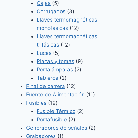
5
productos
Cajas
5
productos
3
Corrugados
3
productos
Llaves termomagnéticas
12
monofásicas
12
productos
Llaves termomagnéticas
12
trifásicas
12
5
productos
Luces
5
productos
9
Placas y tomas
9
2
productos
Portalámparas
2
2
productos
Tableros
2
productos
12
Final de carrera
12
productos
11
Fuente de Alimentación
11
19
productos
Fusibles
19
productos
2
Fusible Térmico
2
2
productos
Portafusible
2
productos
2
Generadores de señales
2
1
productos
Grabadores
1