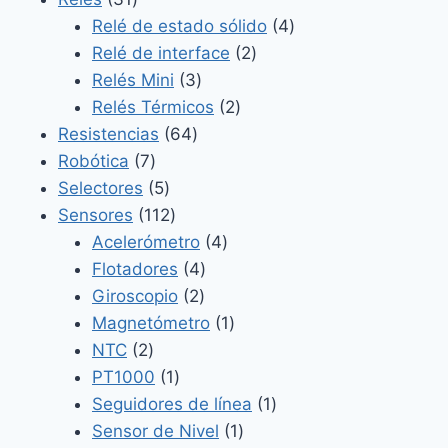
productos
4
Relé de estado sólido
4
2
productos
Relé de interface
2
3
productos
Relés Mini
3
productos
2
Relés Térmicos
2
64
productos
Resistencias
64
7
productos
Robótica
7
productos
5
Selectores
5
productos
112
Sensores
112
productos
4
Acelerómetro
4
4
productos
Flotadores
4
2
productos
Giroscopio
2
productos
1
Magnetómetro
1
2
producto
NTC
2
productos
1
PT1000
1
producto
1
Seguidores de línea
1
1
producto
Sensor de Nivel
1