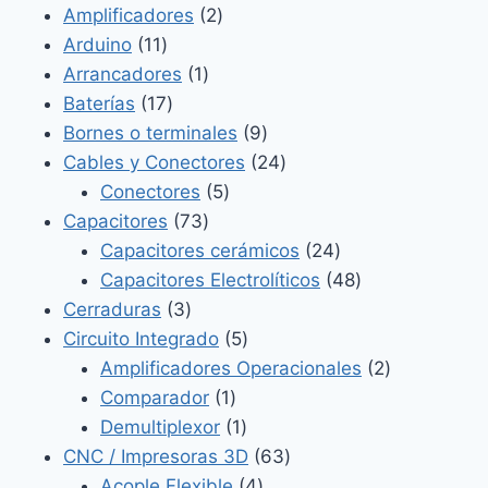
2
productos
Amplificadores
2
11
productos
Arduino
11
productos
1
Arrancadores
1
17
producto
Baterías
17
productos
9
Bornes o terminales
9
productos
24
Cables y Conectores
24
5
productos
Conectores
5
73
productos
Capacitores
73
productos
24
Capacitores cerámicos
24
productos
48
Capacitores Electrolíticos
48
3
productos
Cerraduras
3
productos
5
Circuito Integrado
5
productos
2
Amplificadores Operacionales
2
1
productos
Comparador
1
producto
1
Demultiplexor
1
producto
63
CNC / Impresoras 3D
63
4
productos
Acople Flexible
4