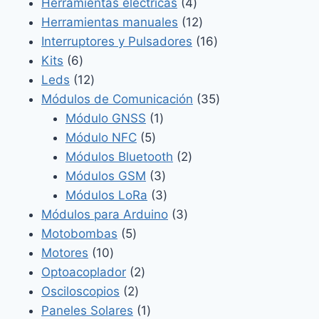
4
productos
Herramientas eléctricas
4
productos
12
Herramientas manuales
12
productos
16
Interruptores y Pulsadores
16
6
productos
Kits
6
productos
12
Leds
12
productos
35
Módulos de Comunicación
35
1
productos
Módulo GNSS
1
5
producto
Módulo NFC
5
productos
2
Módulos Bluetooth
2
3
productos
Módulos GSM
3
productos
3
Módulos LoRa
3
productos
3
Módulos para Arduino
3
5
productos
Motobombas
5
10
productos
Motores
10
productos
2
Optoacoplador
2
2
productos
Osciloscopios
2
productos
1
Paneles Solares
1