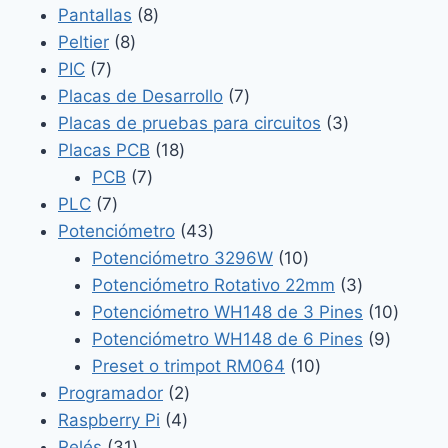
8
producto
Pantallas
8
8
productos
Peltier
8
7
productos
PIC
7
productos
7
Placas de Desarrollo
7
productos
3
Placas de pruebas para circuitos
3
18
productos
Placas PCB
18
7
productos
PCB
7
7
productos
PLC
7
productos
43
Potenciómetro
43
productos
10
Potenciómetro 3296W
10
productos
3
Potenciómetro Rotativo 22mm
3
productos
10
Potenciómetro WH148 de 3 Pines
10
9
produc
Potenciómetro WH148 de 6 Pines
9
10
product
Preset o trimpot RM064
10
2
productos
Programador
2
4
productos
Raspberry Pi
4
31
productos
Relés
31