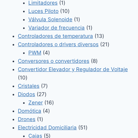
1
productos
Limitadores
1
producto
10
Luces Piloto
10
productos
1
Válvula Solenoide
1
producto
1
Variador de frecuencia
1
producto
13
Controladores de temperatura
13
productos
21
Controladores o drivers diversos
21
4
productos
PWM
4
productos
8
Conversores o convertidores
8
productos
Convertidor Elevador y Regulador de Voltaje
10
10
productos
7
Cristales
7
27
productos
Diodos
27
productos
16
Zener
16
4
productos
Domótica
4
1
productos
Drones
1
producto
51
Electricidad Domiciliaria
51
5
productos
Cajas
5