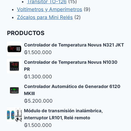
productos
15
Transitor TO-126
15
productos
9
Voltímetros y Amperímetros
9
2
productos
Zócalos para Mini Relés
2
productos
PRODUCTOS
Controlador de Temperatura Novus N321 JKT
₲
1.500.000
Controlador de Temperatura Novus N1030
PR
₲
1.300.000
Controlador Automático de Generador 6120
MKIII
₲
5.200.000
Módulo de transmisión inalámbrica,
interruptor LR101, Relé remoto
₲
1.500.000