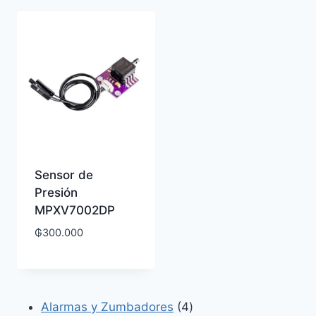
Sensor de
Presión
MPXV7002DP
₲
300.000
4
Alarmas y Zumbadores
4