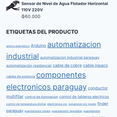
Sensor de Nivel de Agua Flotador Horizontal
110V 220V
₲
60.000
ETIQUETAS DEL PRODUCTO
automatizacion
Arduino
ahorro energetico
industrial
automatizacion industrial paraguay
cable de cobre
cable inpaco
automatización residencial
componentes
cables de potencia
electronicos paraguay
conductor
multifilar
control de tableros electricos
control de iluminacion
finder
control de temperatura digital
electronica cnc
expansion plc lovato
paraguay
guardamotor lovato
guardamotor regulable
guardamotor