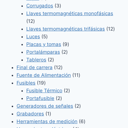
productos
3
Corrugados
3
productos
Llaves termomagnéticas monofásicas
12
12
productos
12
Llaves termomagnéticas trifásicas
12
5
produ
Luces
5
productos
9
Placas y tomas
9
2
productos
Portalámparas
2
2
productos
Tableros
2
productos
12
Final de carrera
12
productos
11
Fuente de Alimentación
11
19
productos
Fusibles
19
productos
2
Fusible Térmico
2
2
productos
Portafusible
2
productos
2
Generadores de señales
2
1
productos
Grabadores
1
producto
6
Herramientas de medición
6