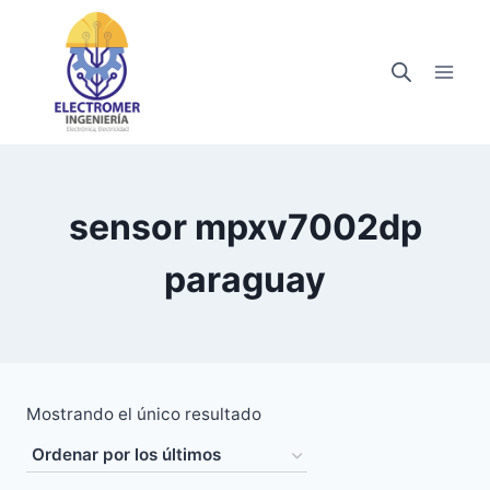
Saltar
al
contenido
sensor mpxv7002dp
paraguay
Mostrando el único resultado