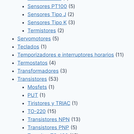
producto
5
Sensores PT100
5
2
productos
Sensores Tipo J
2
productos
3
Sensores Tipo K
3
2
productos
Termistores
2
5
productos
Servomotores
5
1
productos
Teclados
1
producto
11
Temporizadores e interruptores horarios
11
4
prod
Termostatos
4
productos
3
Transformadores
3
53
productos
Transistores
53
1
productos
Mosfets
1
1
producto
PUT
1
producto
1
Tiristores y TRIAC
1
15
producto
TO-220
15
productos
13
Transistores NPN
13
5
productos
Transistores PNP
5