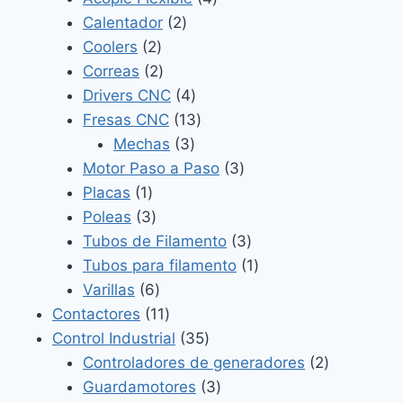
2
productos
Calentador
2
2
productos
Coolers
2
productos
2
Correas
2
productos
4
Drivers CNC
4
productos
13
Fresas CNC
13
3
productos
Mechas
3
productos
3
Motor Paso a Paso
3
1
productos
Placas
1
producto
3
Poleas
3
productos
3
Tubos de Filamento
3
productos
1
Tubos para filamento
1
6
producto
Varillas
6
productos
11
Contactores
11
productos
35
Control Industrial
35
productos
2
Controladores de generadores
2
3
productos
Guardamotores
3