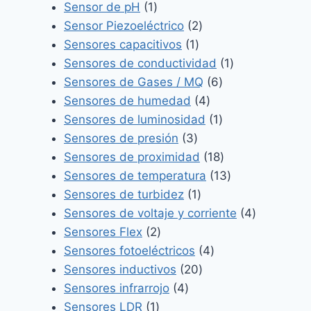
1
producto
Sensor de pH
1
producto
2
Sensor Piezoeléctrico
2
1
productos
Sensores capacitivos
1
producto
1
Sensores de conductividad
1
6
producto
Sensores de Gases / MQ
6
4
productos
Sensores de humedad
4
productos
1
Sensores de luminosidad
1
3
producto
Sensores de presión
3
productos
18
Sensores de proximidad
18
productos
13
Sensores de temperatura
13
1
productos
Sensores de turbidez
1
producto
4
Sensores de voltaje y corriente
4
2
productos
Sensores Flex
2
productos
4
Sensores fotoeléctricos
4
20
productos
Sensores inductivos
20
4
productos
Sensores infrarrojo
4
1
productos
Sensores LDR
1