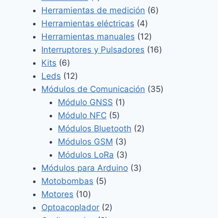
producto
6
Herramientas de medición
6
4
productos
Herramientas eléctricas
4
productos
12
Herramientas manuales
12
productos
16
Interruptores y Pulsadores
16
6
productos
Kits
6
productos
12
Leds
12
productos
35
Módulos de Comunicación
35
1
productos
Módulo GNSS
1
5
producto
Módulo NFC
5
productos
2
Módulos Bluetooth
2
3
productos
Módulos GSM
3
productos
3
Módulos LoRa
3
productos
3
Módulos para Arduino
3
5
productos
Motobombas
5
10
productos
Motores
10
productos
2
Optoacoplador
2