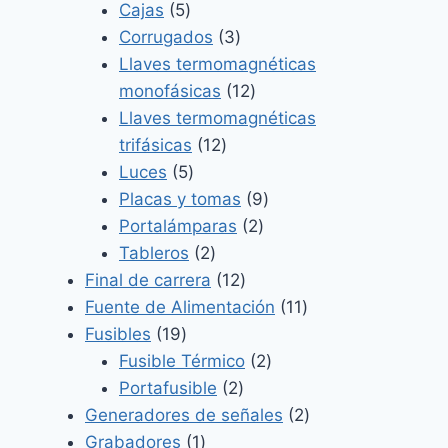
5
productos
Cajas
5
productos
3
Corrugados
3
productos
Llaves termomagnéticas
12
monofásicas
12
productos
Llaves termomagnéticas
12
trifásicas
12
5
productos
Luces
5
productos
9
Placas y tomas
9
2
productos
Portalámparas
2
2
productos
Tableros
2
productos
12
Final de carrera
12
productos
11
Fuente de Alimentación
11
19
productos
Fusibles
19
productos
2
Fusible Térmico
2
2
productos
Portafusible
2
productos
2
Generadores de señales
2
1
productos
Grabadores
1