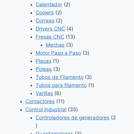
2
productos
Calentador
2
2
productos
Coolers
2
productos
2
Correas
2
productos
4
Drivers CNC
4
productos
13
Fresas CNC
13
3
productos
Mechas
3
productos
3
Motor Paso a Paso
3
1
productos
Placas
1
producto
3
Poleas
3
productos
3
Tubos de Filamento
3
productos
1
Tubos para filamento
1
6
producto
Varillas
6
productos
11
Contactores
11
productos
35
Control Industrial
35
productos
Controladores de generadores
2
2
productos
3
Guardamotores
3