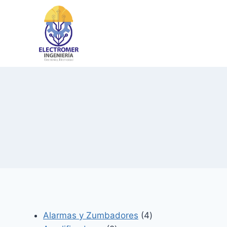
Saltar
al
contenido
4
Alarmas y Zumbadores
4