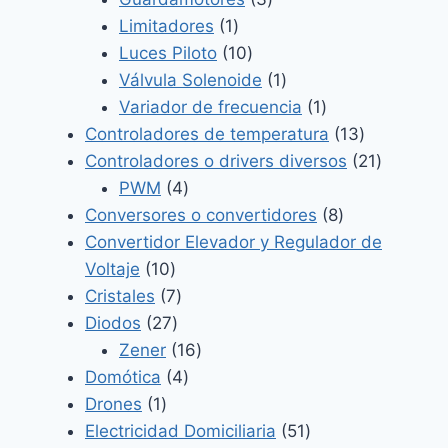
1
productos
Limitadores
1
producto
10
Luces Piloto
10
productos
1
Válvula Solenoide
1
producto
1
Variador de frecuencia
1
producto
13
Controladores de temperatura
13
productos
21
Controladores o drivers diversos
21
4
producto
PWM
4
productos
8
Conversores o convertidores
8
productos
Convertidor Elevador y Regulador de
10
Voltaje
10
productos
7
Cristales
7
27
productos
Diodos
27
productos
16
Zener
16
4
productos
Domótica
4
1
productos
Drones
1
producto
51
Electricidad Domiciliaria
51