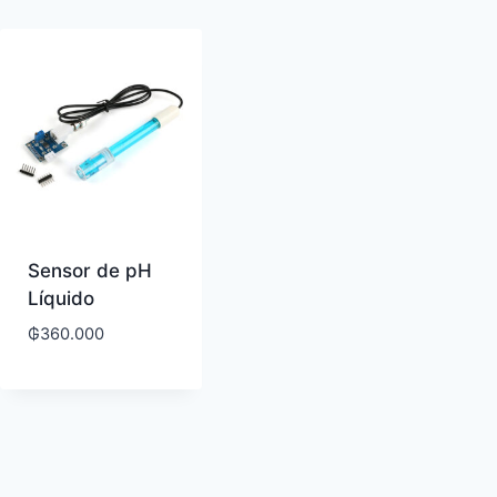
Sensor de pH
Líquido
₲
360.000
os