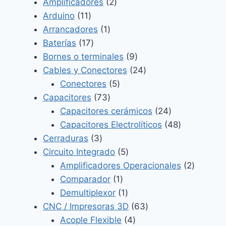
2
productos
Amplificadores
2
11
productos
Arduino
11
productos
1
Arrancadores
1
17
producto
Baterías
17
productos
9
Bornes o terminales
9
productos
24
Cables y Conectores
24
5
productos
Conectores
5
73
productos
Capacitores
73
productos
24
Capacitores cerámicos
24
productos
48
Capacitores Electrolíticos
48
3
productos
Cerraduras
3
productos
5
Circuito Integrado
5
productos
2
Amplificadores Operacionales
2
1
product
Comparador
1
producto
1
Demultiplexor
1
producto
63
CNC / Impresoras 3D
63
4
productos
Acople Flexible
4