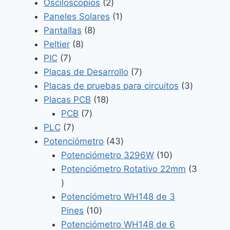
2
productos
Osciloscopios
2
productos
1
Paneles Solares
1
8
producto
Pantallas
8
8
productos
Peltier
8
7
productos
PIC
7
productos
7
Placas de Desarrollo
7
productos
3
Placas de pruebas para circuitos
3
18
producto
Placas PCB
18
7
productos
PCB
7
7
productos
PLC
7
productos
43
Potenciómetro
43
productos
10
Potenciómetro 3296W
10
productos
Potenciómetro Rotativo 22mm
3
3
productos
Potenciómetro WH148 de 3
10
Pines
10
productos
Potenciómetro WH148 de 6