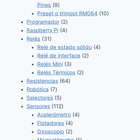
9
Pines
9
productos
10
Preset o trimpot RM064
10
2
productos
Programador
2
4
productos
Raspberry Pi
4
31
productos
Relés
31
productos
4
Relé de estado sólido
4
2
productos
Relé de interface
2
3
productos
Relés Mini
3
productos
2
Relés Térmicos
2
64
productos
Resistencias
64
7
productos
Robótica
7
productos
5
Selectores
5
productos
112
Sensores
112
productos
4
Acelerómetro
4
4
productos
Flotadores
4
2
productos
Giroscopio
2
productos
1