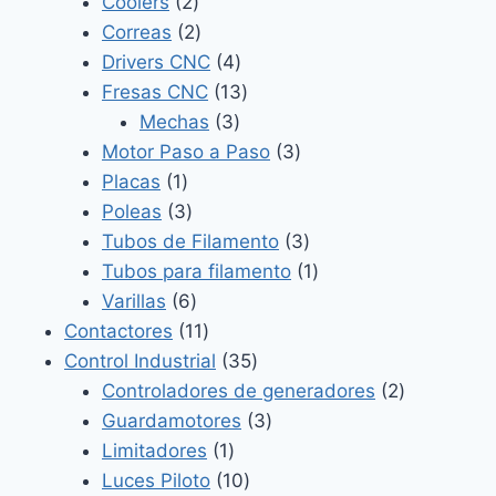
2
productos
Coolers
2
productos
2
Correas
2
productos
4
Drivers CNC
4
productos
13
Fresas CNC
13
3
productos
Mechas
3
productos
3
Motor Paso a Paso
3
1
productos
Placas
1
producto
3
Poleas
3
productos
3
Tubos de Filamento
3
productos
1
Tubos para filamento
1
6
producto
Varillas
6
productos
11
Contactores
11
productos
35
Control Industrial
35
productos
2
Controladores de generadores
2
3
productos
Guardamotores
3
1
productos
Limitadores
1
producto
10
Luces Piloto
10