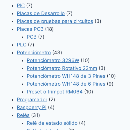
7
productos
PIC
7
productos
7
Placas de Desarrollo
7
productos
3
Placas de pruebas para circuitos
3
18
productos
Placas PCB
18
7
productos
PCB
7
7
productos
PLC
7
productos
43
Potenciómetro
43
productos
10
Potenciómetro 3296W
10
productos
3
Potenciómetro Rotativo 22mm
3
productos
10
Potenciómetro WH148 de 3 Pines
10
9
produc
Potenciómetro WH148 de 6 Pines
9
10
product
Preset o trimpot RM064
10
2
productos
Programador
2
4
productos
Raspberry Pi
4
31
productos
Relés
31
productos
4
Relé de estado sólido
4