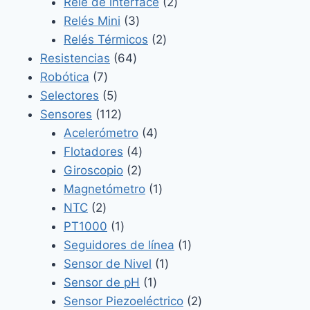
2
productos
Relé de interface
2
3
productos
Relés Mini
3
productos
2
Relés Térmicos
2
64
productos
Resistencias
64
7
productos
Robótica
7
productos
5
Selectores
5
productos
112
Sensores
112
productos
4
Acelerómetro
4
4
productos
Flotadores
4
2
productos
Giroscopio
2
productos
1
Magnetómetro
1
2
producto
NTC
2
productos
1
PT1000
1
producto
1
Seguidores de línea
1
1
producto
Sensor de Nivel
1
1
producto
Sensor de pH
1
producto
2
Sensor Piezoeléctrico
2