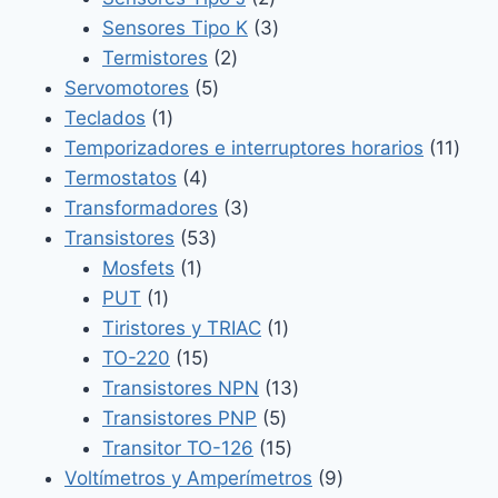
productos
3
Sensores Tipo K
3
2
productos
Termistores
2
5
productos
Servomotores
5
1
productos
Teclados
1
producto
11
Temporizadores e interruptores horarios
11
4
prod
Termostatos
4
productos
3
Transformadores
3
53
productos
Transistores
53
1
productos
Mosfets
1
1
producto
PUT
1
producto
1
Tiristores y TRIAC
1
15
producto
TO-220
15
productos
13
Transistores NPN
13
5
productos
Transistores PNP
5
productos
15
Transitor TO-126
15
productos
9
Voltímetros y Amperímetros
9