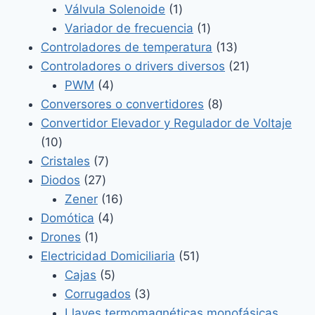
productos
1
Válvula Solenoide
1
producto
1
Variador de frecuencia
1
producto
13
Controladores de temperatura
13
productos
21
Controladores o drivers diversos
21
4
productos
PWM
4
productos
8
Conversores o convertidores
8
productos
Convertidor Elevador y Regulador de Voltaje
10
10
productos
7
Cristales
7
27
productos
Diodos
27
productos
16
Zener
16
4
productos
Domótica
4
1
productos
Drones
1
producto
51
Electricidad Domiciliaria
51
5
productos
Cajas
5
productos
3
Corrugados
3
productos
Llaves termomagnéticas monofásicas