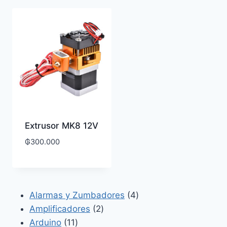
Extrusor MK8 12V
₲
300.000
4
Alarmas y Zumbadores
4
2
productos
Amplificadores
2
11
productos
Arduino
11