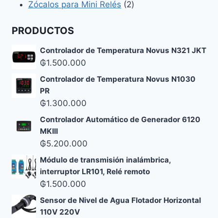
2
productos
Zócalos para Mini Relés
2
productos
PRODUCTOS
Controlador de Temperatura Novus N321 JKT
₲
1.500.000
Controlador de Temperatura Novus N1030
PR
₲
1.300.000
Controlador Automático de Generador 6120
MKIII
₲
5.200.000
Módulo de transmisión inalámbrica,
interruptor LR101, Relé remoto
₲
1.500.000
Sensor de Nivel de Agua Flotador Horizontal
110V 220V