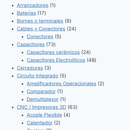
productos
1
Arrancadores
1
17
producto
Baterías
17
productos
9
Bornes o terminales
9
productos
24
Cables y Conectores
24
5
productos
Conectores
5
73
productos
Capacitores
73
productos
24
Capacitores cerámicos
24
productos
48
Capacitores Electrolíticos
48
3
productos
Cerraduras
3
productos
5
Circuito Integrado
5
productos
2
Amplificadores Operacionales
2
1
productos
Comparador
1
producto
1
Demultiplexor
1
producto
63
CNC / Impresoras 3D
63
4
productos
Acople Flexible
4
2
productos
Calentador
2