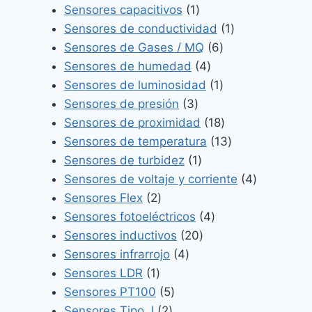
1
productos
Sensores capacitivos
1
producto
1
Sensores de conductividad
1
6
producto
Sensores de Gases / MQ
6
4
productos
Sensores de humedad
4
productos
1
Sensores de luminosidad
1
3
producto
Sensores de presión
3
productos
18
Sensores de proximidad
18
productos
13
Sensores de temperatura
13
1
productos
Sensores de turbidez
1
producto
4
Sensores de voltaje y corriente
4
2
productos
Sensores Flex
2
productos
4
Sensores fotoeléctricos
4
20
productos
Sensores inductivos
20
4
productos
Sensores infrarrojo
4
1
productos
Sensores LDR
1
producto
5
Sensores PT100
5
2
productos
Sensores Tipo J
2