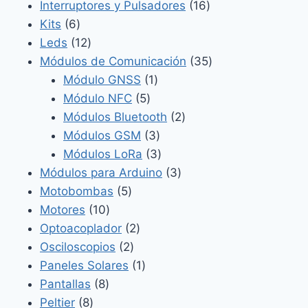
productos
16
Interruptores y Pulsadores
16
6
productos
Kits
6
productos
12
Leds
12
productos
35
Módulos de Comunicación
35
1
productos
Módulo GNSS
1
5
producto
Módulo NFC
5
productos
2
Módulos Bluetooth
2
3
productos
Módulos GSM
3
productos
3
Módulos LoRa
3
productos
3
Módulos para Arduino
3
5
productos
Motobombas
5
10
productos
Motores
10
productos
2
Optoacoplador
2
2
productos
Osciloscopios
2
productos
1
Paneles Solares
1
8
producto
Pantallas
8
8
productos
Peltier
8