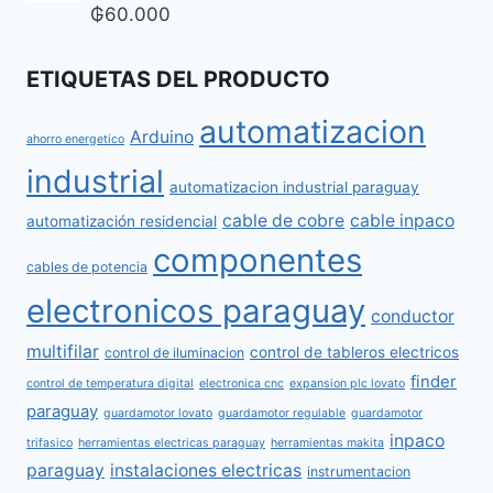
₲
60.000
ETIQUETAS DEL PRODUCTO
automatizacion
Arduino
ahorro energetico
industrial
automatizacion industrial paraguay
cable de cobre
cable inpaco
automatización residencial
componentes
cables de potencia
electronicos paraguay
conductor
multifilar
control de tableros electricos
control de iluminacion
finder
control de temperatura digital
electronica cnc
expansion plc lovato
paraguay
guardamotor lovato
guardamotor regulable
guardamotor
inpaco
trifasico
herramientas electricas paraguay
herramientas makita
paraguay
instalaciones electricas
instrumentacion