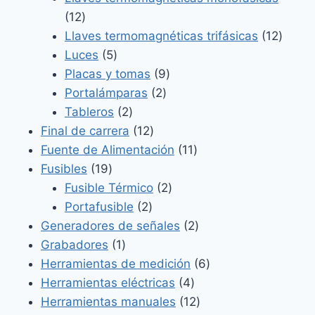
12
12
productos
12
Llaves termomagnéticas trifásicas
12
5
produ
Luces
5
productos
9
Placas y tomas
9
2
productos
Portalámparas
2
2
productos
Tableros
2
productos
12
Final de carrera
12
productos
11
Fuente de Alimentación
11
19
productos
Fusibles
19
productos
2
Fusible Térmico
2
2
productos
Portafusible
2
productos
2
Generadores de señales
2
1
productos
Grabadores
1
producto
6
Herramientas de medición
6
4
productos
Herramientas eléctricas
4
productos
12
Herramientas manuales
12