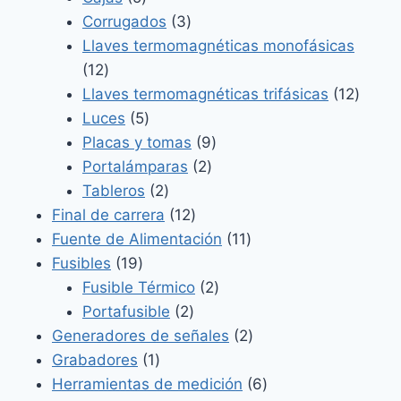
productos
3
Corrugados
3
productos
Llaves termomagnéticas monofásicas
12
12
productos
12
Llaves termomagnéticas trifásicas
12
5
produ
Luces
5
productos
9
Placas y tomas
9
2
productos
Portalámparas
2
2
productos
Tableros
2
productos
12
Final de carrera
12
productos
11
Fuente de Alimentación
11
19
productos
Fusibles
19
productos
2
Fusible Térmico
2
2
productos
Portafusible
2
productos
2
Generadores de señales
2
1
productos
Grabadores
1
producto
6
Herramientas de medición
6