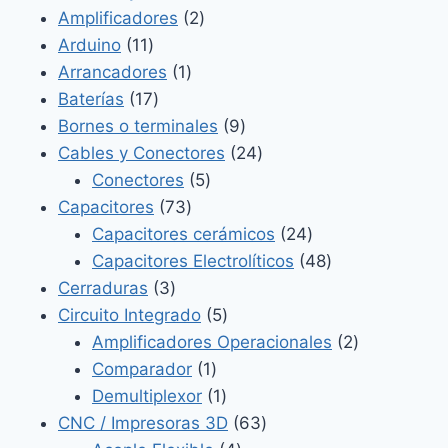
2
productos
Amplificadores
2
11
productos
Arduino
11
productos
1
Arrancadores
1
17
producto
Baterías
17
productos
9
Bornes o terminales
9
productos
24
Cables y Conectores
24
5
productos
Conectores
5
73
productos
Capacitores
73
productos
24
Capacitores cerámicos
24
productos
48
Capacitores Electrolíticos
48
3
productos
Cerraduras
3
productos
5
Circuito Integrado
5
productos
2
Amplificadores Operacionales
2
1
productos
Comparador
1
producto
1
Demultiplexor
1
producto
63
CNC / Impresoras 3D
63