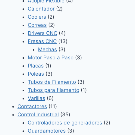
4
productos
Acople Flexible
4
2
productos
Calentador
2
2
productos
Coolers
2
productos
2
Correas
2
productos
4
Drivers CNC
4
productos
13
Fresas CNC
13
3
productos
Mechas
3
productos
3
Motor Paso a Paso
3
1
productos
Placas
1
producto
3
Poleas
3
productos
3
Tubos de Filamento
3
productos
1
Tubos para filamento
1
6
producto
Varillas
6
productos
11
Contactores
11
productos
35
Control Industrial
35
productos
2
Controladores de generadores
2
3
productos
Guardamotores
3