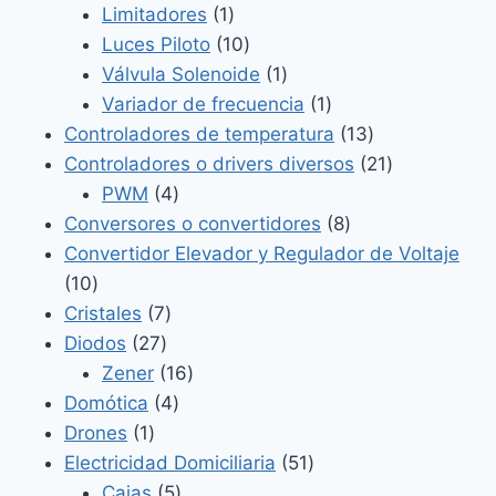
1
productos
Limitadores
1
producto
10
Luces Piloto
10
productos
1
Válvula Solenoide
1
producto
1
Variador de frecuencia
1
producto
13
Controladores de temperatura
13
productos
21
Controladores o drivers diversos
21
4
productos
PWM
4
productos
8
Conversores o convertidores
8
productos
Convertidor Elevador y Regulador de Voltaje
10
10
productos
7
Cristales
7
27
productos
Diodos
27
productos
16
Zener
16
4
productos
Domótica
4
1
productos
Drones
1
producto
51
Electricidad Domiciliaria
51
5
productos
Cajas
5