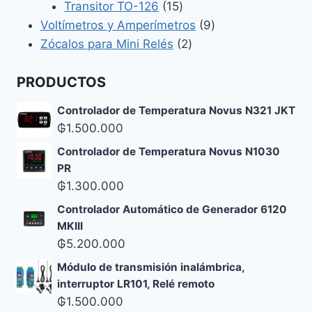
productos
15
Transitor TO-126
15
productos
9
Voltímetros y Amperímetros
9
2
productos
Zócalos para Mini Relés
2
productos
PRODUCTOS
Controlador de Temperatura Novus N321 JKT
₲
1.500.000
Controlador de Temperatura Novus N1030
PR
₲
1.300.000
Controlador Automático de Generador 6120
MKIII
₲
5.200.000
Módulo de transmisión inalámbrica,
interruptor LR101, Relé remoto
₲
1.500.000