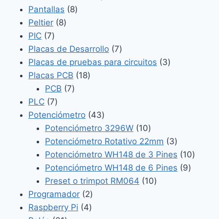
8
producto
Pantallas
8
8
productos
Peltier
8
7
productos
PIC
7
productos
7
Placas de Desarrollo
7
productos
3
Placas de pruebas para circuitos
3
18
productos
Placas PCB
18
7
productos
PCB
7
7
productos
PLC
7
productos
43
Potenciómetro
43
productos
10
Potenciómetro 3296W
10
productos
3
Potenciómetro Rotativo 22mm
3
productos
10
Potenciómetro WH148 de 3 Pines
10
9
produc
Potenciómetro WH148 de 6 Pines
9
10
product
Preset o trimpot RM064
10
2
productos
Programador
2
4
productos
Raspberry Pi
4