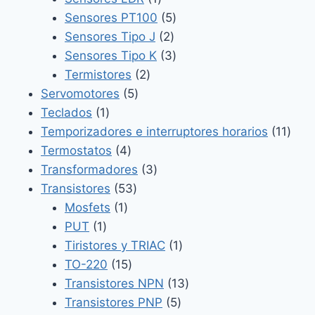
producto
5
Sensores PT100
5
2
productos
Sensores Tipo J
2
productos
3
Sensores Tipo K
3
2
productos
Termistores
2
5
productos
Servomotores
5
1
productos
Teclados
1
producto
11
Temporizadores e interruptores horarios
11
4
prod
Termostatos
4
productos
3
Transformadores
3
53
productos
Transistores
53
1
productos
Mosfets
1
1
producto
PUT
1
producto
1
Tiristores y TRIAC
1
15
producto
TO-220
15
productos
13
Transistores NPN
13
5
productos
Transistores PNP
5