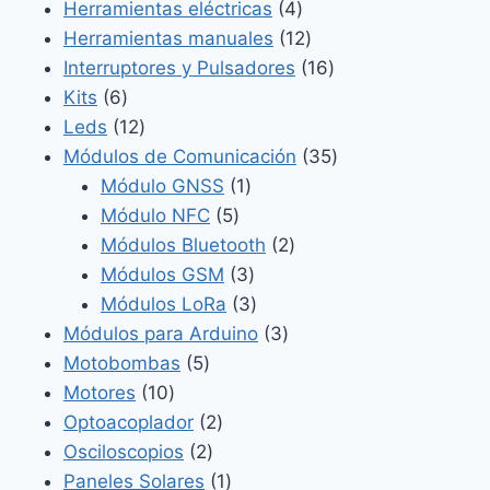
4
productos
Herramientas eléctricas
4
productos
12
Herramientas manuales
12
productos
16
Interruptores y Pulsadores
16
6
productos
Kits
6
productos
12
Leds
12
productos
35
Módulos de Comunicación
35
1
productos
Módulo GNSS
1
5
producto
Módulo NFC
5
productos
2
Módulos Bluetooth
2
3
productos
Módulos GSM
3
productos
3
Módulos LoRa
3
productos
3
Módulos para Arduino
3
5
productos
Motobombas
5
10
productos
Motores
10
productos
2
Optoacoplador
2
2
productos
Osciloscopios
2
productos
1
Paneles Solares
1