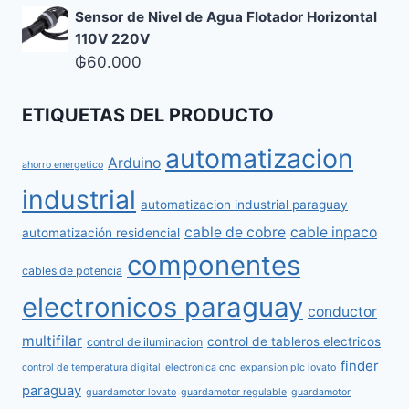
Sensor de Nivel de Agua Flotador Horizontal
110V 220V
₲
60.000
ETIQUETAS DEL PRODUCTO
automatizacion
Arduino
ahorro energetico
industrial
automatizacion industrial paraguay
cable de cobre
cable inpaco
automatización residencial
componentes
cables de potencia
electronicos paraguay
conductor
multifilar
control de tableros electricos
control de iluminacion
finder
control de temperatura digital
electronica cnc
expansion plc lovato
paraguay
guardamotor lovato
guardamotor regulable
guardamotor