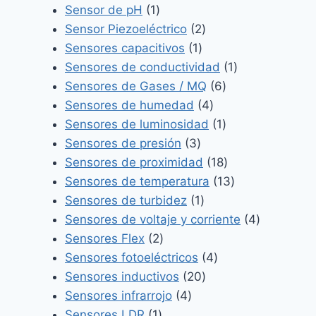
1
producto
Sensor de pH
1
producto
2
Sensor Piezoeléctrico
2
1
productos
Sensores capacitivos
1
producto
1
Sensores de conductividad
1
6
producto
Sensores de Gases / MQ
6
4
productos
Sensores de humedad
4
productos
1
Sensores de luminosidad
1
3
producto
Sensores de presión
3
productos
18
Sensores de proximidad
18
productos
13
Sensores de temperatura
13
1
productos
Sensores de turbidez
1
producto
4
Sensores de voltaje y corriente
4
2
productos
Sensores Flex
2
productos
4
Sensores fotoeléctricos
4
20
productos
Sensores inductivos
20
4
productos
Sensores infrarrojo
4
1
productos
Sensores LDR
1