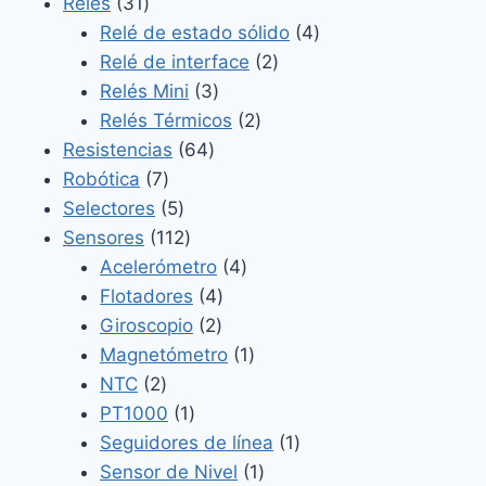
31
productos
Relés
31
productos
4
Relé de estado sólido
4
2
productos
Relé de interface
2
3
productos
Relés Mini
3
productos
2
Relés Térmicos
2
64
productos
Resistencias
64
7
productos
Robótica
7
productos
5
Selectores
5
productos
112
Sensores
112
productos
4
Acelerómetro
4
4
productos
Flotadores
4
2
productos
Giroscopio
2
productos
1
Magnetómetro
1
2
producto
NTC
2
productos
1
PT1000
1
producto
1
Seguidores de línea
1
1
producto
Sensor de Nivel
1