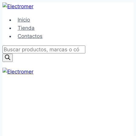
Saltar
al
Inicio
contenido
Tienda
Contactos
Búsqueda
de
productos