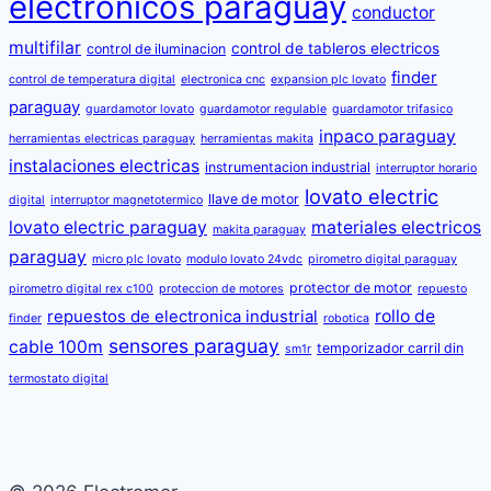
electronicos paraguay
conductor
multifilar
control de tableros electricos
control de iluminacion
finder
control de temperatura digital
electronica cnc
expansion plc lovato
paraguay
guardamotor lovato
guardamotor regulable
guardamotor trifasico
inpaco paraguay
herramientas electricas paraguay
herramientas makita
instalaciones electricas
instrumentacion industrial
interruptor horario
lovato electric
llave de motor
digital
interruptor magnetotermico
lovato electric paraguay
materiales electricos
makita paraguay
paraguay
micro plc lovato
modulo lovato 24vdc
pirometro digital paraguay
protector de motor
pirometro digital rex c100
proteccion de motores
repuesto
rollo de
repuestos de electronica industrial
finder
robotica
sensores paraguay
cable 100m
temporizador carril din
sm1r
termostato digital