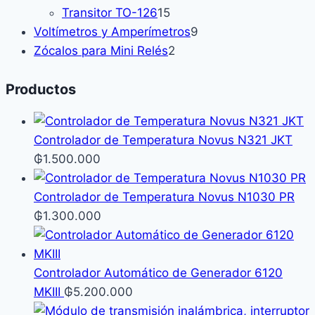
productos
15
Transitor TO-126
15
productos
9
Voltímetros y Amperímetros
9
2
productos
Zócalos para Mini Relés
2
productos
Productos
Controlador de Temperatura Novus N321 JKT
₲
1.500.000
Controlador de Temperatura Novus N1030 PR
₲
1.300.000
Controlador Automático de Generador 6120
MKIII
₲
5.200.000