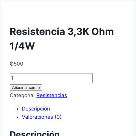
Resistencia 3,3K Ohm
1/4W
₲
500
Resistencia
3,3K
Añadir al carrito
Ohm
Categoría:
Resistencias
1/4W
Descripción
cantidad
Valoraciones (0)
Descripción