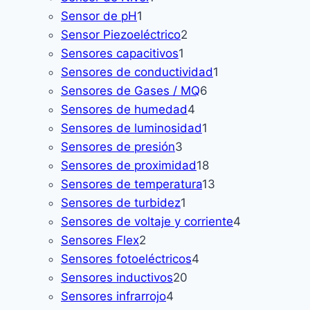
1
producto
Sensor de pH
1
producto
2
Sensor Piezoeléctrico
2
1
productos
Sensores capacitivos
1
producto
1
Sensores de conductividad
1
6
producto
Sensores de Gases / MQ
6
4
productos
Sensores de humedad
4
productos
1
Sensores de luminosidad
1
3
producto
Sensores de presión
3
productos
18
Sensores de proximidad
18
productos
13
Sensores de temperatura
13
1
productos
Sensores de turbidez
1
producto
4
Sensores de voltaje y corriente
4
2
productos
Sensores Flex
2
productos
4
Sensores fotoeléctricos
4
20
productos
Sensores inductivos
20
4
productos
Sensores infrarrojo
4