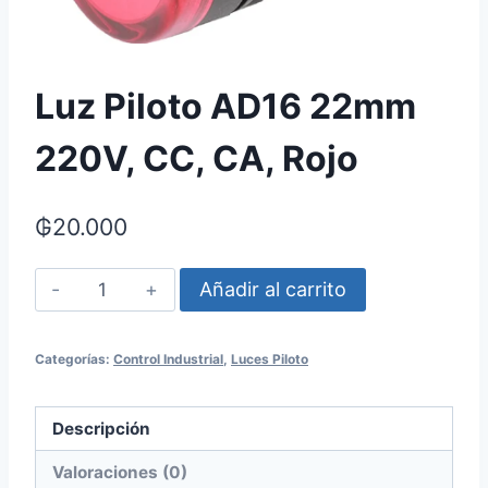
Luz Piloto AD16 22mm
220V, CC, CA, Rojo
₲
20.000
Luz
Añadir al carrito
Piloto
AD16
Categorías:
Control Industrial
,
Luces Piloto
22mm
220V,
Descripción
CC,
CA,
Valoraciones (0)