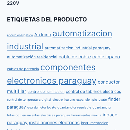
ETIQUETAS DEL PRODUCTO
automatizacion
Arduino
ahorro energetico
industrial
automatizacion industrial paraguay
cable de cobre
cable inpaco
automatización residencial
componentes
cables de potencia
electronicos paraguay
conductor
multifilar
control de tableros electricos
control de iluminacion
finder
control de temperatura digital
electronica cnc
expansion plc lovato
paraguay
guardamotor lovato
guardamotor regulable
guardamotor
inpaco
trifasico
herramientas electricas paraguay
herramientas makita
paraguay
instalaciones electricas
instrumentacion