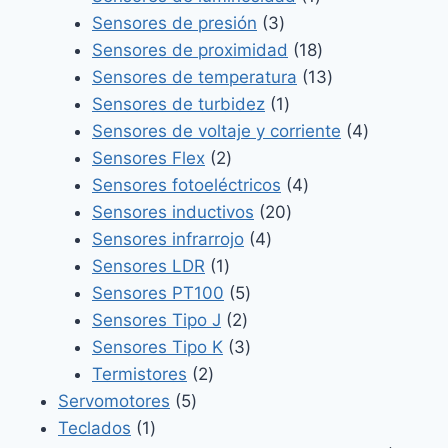
3
producto
Sensores de presión
3
productos
18
Sensores de proximidad
18
productos
13
Sensores de temperatura
13
1
productos
Sensores de turbidez
1
producto
4
Sensores de voltaje y corriente
4
2
productos
Sensores Flex
2
productos
4
Sensores fotoeléctricos
4
20
productos
Sensores inductivos
20
4
productos
Sensores infrarrojo
4
1
productos
Sensores LDR
1
producto
5
Sensores PT100
5
2
productos
Sensores Tipo J
2
productos
3
Sensores Tipo K
3
2
productos
Termistores
2
5
productos
Servomotores
5
1
productos
Teclados
1