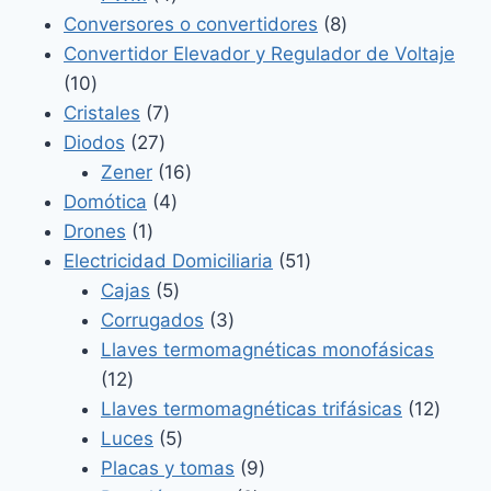
productos
8
Conversores o convertidores
8
productos
Convertidor Elevador y Regulador de Voltaje
10
10
productos
7
Cristales
7
27
productos
Diodos
27
productos
16
Zener
16
4
productos
Domótica
4
1
productos
Drones
1
producto
51
Electricidad Domiciliaria
51
5
productos
Cajas
5
productos
3
Corrugados
3
productos
Llaves termomagnéticas monofásicas
12
12
productos
12
Llaves termomagnéticas trifásicas
12
5
produ
Luces
5
productos
9
Placas y tomas
9