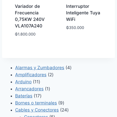
Variador de
Interruptor
Frecuencia
Inteligente Tuya
0,75KW 240V
WiFi
VLA107A240
₲
350.000
₲
1.800.000
4
Alarmas y Zumbadores
4
2
productos
Amplificadores
2
11
productos
Arduino
11
productos
1
Arrancadores
1
17
producto
Baterías
17
productos
9
Bornes o terminales
9
productos
24
Cables y Conectores
24
5
productos