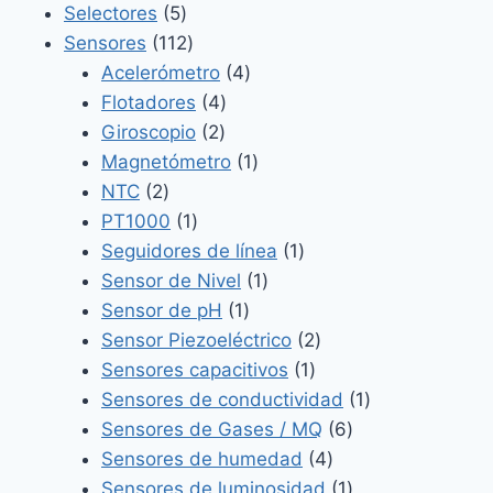
productos
5
Selectores
5
productos
112
Sensores
112
productos
4
Acelerómetro
4
4
productos
Flotadores
4
2
productos
Giroscopio
2
productos
1
Magnetómetro
1
2
producto
NTC
2
productos
1
PT1000
1
producto
1
Seguidores de línea
1
1
producto
Sensor de Nivel
1
1
producto
Sensor de pH
1
producto
2
Sensor Piezoeléctrico
2
1
productos
Sensores capacitivos
1
producto
1
Sensores de conductividad
1
6
producto
Sensores de Gases / MQ
6
4
productos
Sensores de humedad
4
productos
1
Sensores de luminosidad
1