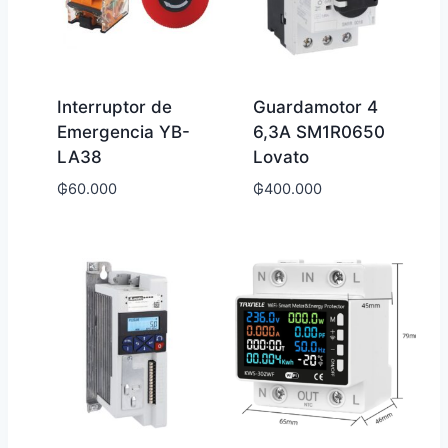
Interruptor de
Guardamotor 4
Emergencia YB-
6,3A SM1R0650
LA38
Lovato
₲
60.000
₲
400.000