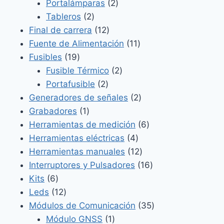
2
productos
Portalámparas
2
2
productos
Tableros
2
productos
12
Final de carrera
12
productos
11
Fuente de Alimentación
11
19
productos
Fusibles
19
productos
2
Fusible Térmico
2
2
productos
Portafusible
2
productos
2
Generadores de señales
2
1
productos
Grabadores
1
producto
6
Herramientas de medición
6
4
productos
Herramientas eléctricas
4
productos
12
Herramientas manuales
12
productos
16
Interruptores y Pulsadores
16
6
productos
Kits
6
productos
12
Leds
12
productos
35
Módulos de Comunicación
35
1
productos
Módulo GNSS
1