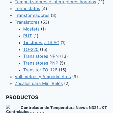
producto
11
Temporizadores e interruptores horarios
11
4
prod
Termostatos
4
productos
3
Transformadores
3
53
productos
Transistores
53
1
productos
Mosfets
1
1
producto
PUT
1
producto
1
Tiristores y TRIAC
1
15
producto
TO-220
15
productos
13
Transistores NPN
13
5
productos
Transistores PNP
5
productos
15
Transitor TO-126
15
productos
9
Voltímetros y Amperímetros
9
2
productos
Zócalos para Mini Relés
2
productos
PRODUCTOS
Controlador de Temperatura Novus N321 JKT