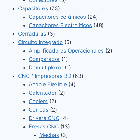
Conectores
5
73
productos
Capacitores
73
productos
24
Capacitores cerámicos
24
productos
48
Capacitores Electrolíticos
48
3
productos
Cerraduras
3
productos
5
Circuito Integrado
5
productos
2
Amplificadores Operacionales
2
1
productos
Comparador
1
producto
1
Demultiplexor
1
producto
63
CNC / Impresoras 3D
63
4
productos
Acople Flexible
4
2
productos
Calentador
2
2
productos
Coolers
2
productos
2
Correas
2
productos
4
Drivers CNC
4
productos
13
Fresas CNC
13
3
productos
Mechas
3