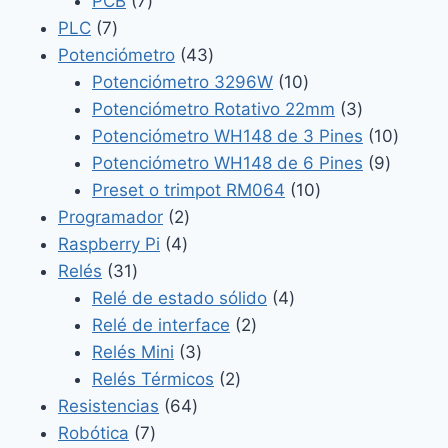
7
productos
PCB
7
7
productos
PLC
7
productos
43
Potenciómetro
43
productos
10
Potenciómetro 3296W
10
productos
3
Potenciómetro Rotativo 22mm
3
productos
10
Potenciómetro WH148 de 3 Pines
10
9
produc
Potenciómetro WH148 de 6 Pines
9
10
product
Preset o trimpot RM064
10
2
productos
Programador
2
4
productos
Raspberry Pi
4
31
productos
Relés
31
productos
4
Relé de estado sólido
4
2
productos
Relé de interface
2
3
productos
Relés Mini
3
productos
2
Relés Térmicos
2
64
productos
Resistencias
64
7
productos
Robótica
7