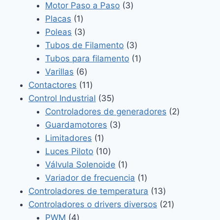
productos
3
Motor Paso a Paso
3
1
productos
Placas
1
producto
3
Poleas
3
productos
3
Tubos de Filamento
3
productos
1
Tubos para filamento
1
6
producto
Varillas
6
productos
11
Contactores
11
productos
35
Control Industrial
35
productos
2
Controladores de generadores
2
3
productos
Guardamotores
3
1
productos
Limitadores
1
producto
10
Luces Piloto
10
productos
1
Válvula Solenoide
1
producto
1
Variador de frecuencia
1
producto
13
Controladores de temperatura
13
productos
21
Controladores o drivers diversos
21
4
productos
PWM
4