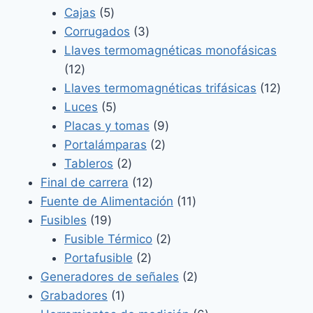
5
productos
Cajas
5
productos
3
Corrugados
3
productos
Llaves termomagnéticas monofásicas
12
12
productos
12
Llaves termomagnéticas trifásicas
12
5
produ
Luces
5
productos
9
Placas y tomas
9
2
productos
Portalámparas
2
2
productos
Tableros
2
productos
12
Final de carrera
12
productos
11
Fuente de Alimentación
11
19
productos
Fusibles
19
productos
2
Fusible Térmico
2
2
productos
Portafusible
2
productos
2
Generadores de señales
2
1
productos
Grabadores
1