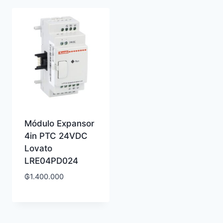
Módulo Expansor
4in PTC 24VDC
Lovato
LRE04PD024
₲
1.400.000