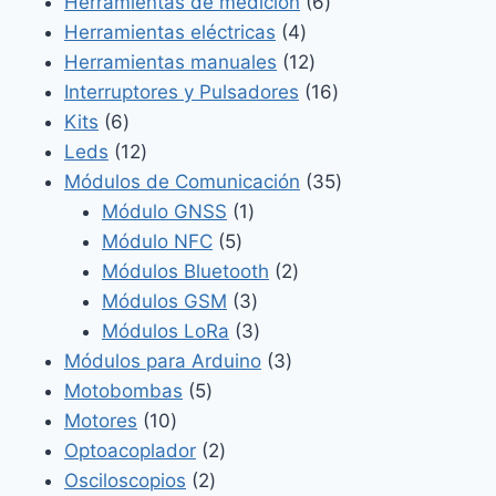
producto
6
Herramientas de medición
6
4
productos
Herramientas eléctricas
4
productos
12
Herramientas manuales
12
productos
16
Interruptores y Pulsadores
16
6
productos
Kits
6
productos
12
Leds
12
productos
35
Módulos de Comunicación
35
1
productos
Módulo GNSS
1
5
producto
Módulo NFC
5
productos
2
Módulos Bluetooth
2
3
productos
Módulos GSM
3
productos
3
Módulos LoRa
3
productos
3
Módulos para Arduino
3
5
productos
Motobombas
5
10
productos
Motores
10
productos
2
Optoacoplador
2
2
productos
Osciloscopios
2