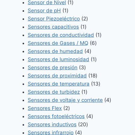
1
producto
Sensor de Nivel
1
1
producto
Sensor de pH
1
producto
2
Sensor Piezoeléctrico
2
1
productos
Sensores capacitivos
1
producto
1
Sensores de conductividad
1
6
producto
Sensores de Gases / MQ
6
4
productos
Sensores de humedad
4
productos
1
Sensores de luminosidad
1
3
producto
Sensores de presión
3
productos
18
Sensores de proximidad
18
productos
13
Sensores de temperatura
13
1
productos
Sensores de turbidez
1
producto
4
Sensores de voltaje y corriente
4
2
productos
Sensores Flex
2
productos
4
Sensores fotoeléctricos
4
20
productos
Sensores inductivos
20
4
productos
Sensores infrarrojo
4