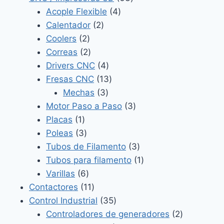
4
productos
Acople Flexible
4
2
productos
Calentador
2
2
productos
Coolers
2
productos
2
Correas
2
productos
4
Drivers CNC
4
productos
13
Fresas CNC
13
3
productos
Mechas
3
productos
3
Motor Paso a Paso
3
1
productos
Placas
1
producto
3
Poleas
3
productos
3
Tubos de Filamento
3
productos
1
Tubos para filamento
1
6
producto
Varillas
6
productos
11
Contactores
11
productos
35
Control Industrial
35
productos
2
Controladores de generadores
2