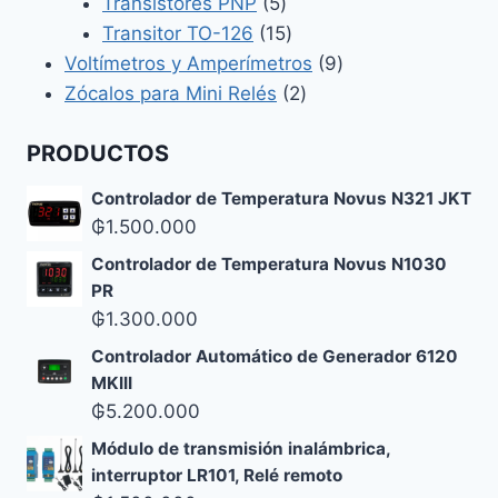
5
productos
Transistores PNP
5
productos
15
Transitor TO-126
15
productos
9
Voltímetros y Amperímetros
9
2
productos
Zócalos para Mini Relés
2
productos
PRODUCTOS
Controlador de Temperatura Novus N321 JKT
₲
1.500.000
Controlador de Temperatura Novus N1030
PR
₲
1.300.000
Controlador Automático de Generador 6120
MKIII
₲
5.200.000
Módulo de transmisión inalámbrica,
interruptor LR101, Relé remoto