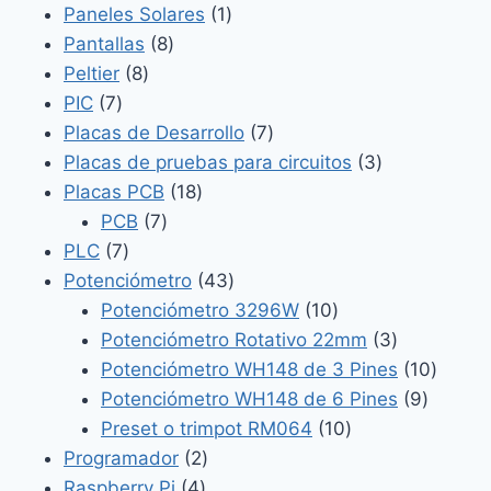
productos
1
Paneles Solares
1
8
producto
Pantallas
8
8
productos
Peltier
8
7
productos
PIC
7
productos
7
Placas de Desarrollo
7
productos
3
Placas de pruebas para circuitos
3
18
productos
Placas PCB
18
7
productos
PCB
7
7
productos
PLC
7
productos
43
Potenciómetro
43
productos
10
Potenciómetro 3296W
10
productos
3
Potenciómetro Rotativo 22mm
3
productos
10
Potenciómetro WH148 de 3 Pines
10
9
produc
Potenciómetro WH148 de 6 Pines
9
10
product
Preset o trimpot RM064
10
2
productos
Programador
2
4
productos
Raspberry Pi
4