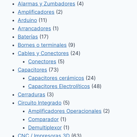
4
Alarmas y Zumbadores
4
2
productos
Amplificadores
2
11
productos
Arduino
11
productos
1
Arrancadores
1
17
producto
Baterías
17
productos
9
Bornes o terminales
9
productos
24
Cables y Conectores
24
5
productos
Conectores
5
73
productos
Capacitores
73
productos
24
Capacitores cerámicos
24
productos
48
Capacitores Electrolíticos
48
3
productos
Cerraduras
3
productos
5
Circuito Integrado
5
productos
2
Amplificadores Operacionales
2
1
productos
Comparador
1
producto
1
Demultiplexor
1
producto
63
CNC / Impresoras 3D
63