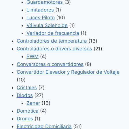
3
productos
Guardamotores
3
1
productos
Limitadores
1
producto
10
Luces Piloto
10
productos
1
Válvula Solenoide
1
producto
1
Variador de frecuencia
1
producto
13
Controladores de temperatura
13
productos
21
Controladores o drivers diversos
21
4
productos
PWM
4
productos
8
Conversores o convertidores
8
productos
Convertidor Elevador y Regulador de Voltaje
10
10
productos
7
Cristales
7
27
productos
Diodos
27
productos
16
Zener
16
4
productos
Domótica
4
1
productos
Drones
1
producto
51
Electricidad Domiciliaria
51