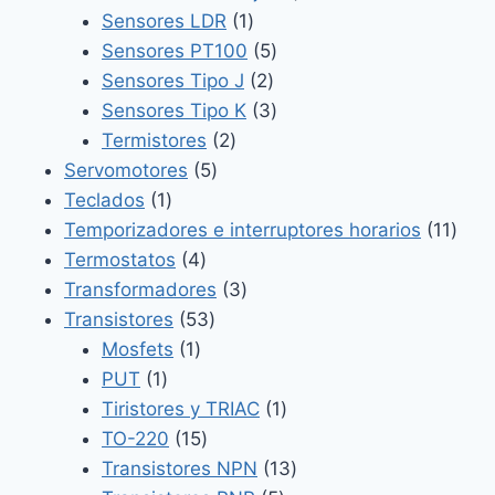
1
productos
Sensores LDR
1
producto
5
Sensores PT100
5
2
productos
Sensores Tipo J
2
productos
3
Sensores Tipo K
3
2
productos
Termistores
2
5
productos
Servomotores
5
1
productos
Teclados
1
producto
11
Temporizadores e interruptores horarios
11
4
prod
Termostatos
4
productos
3
Transformadores
3
53
productos
Transistores
53
1
productos
Mosfets
1
1
producto
PUT
1
producto
1
Tiristores y TRIAC
1
15
producto
TO-220
15
productos
13
Transistores NPN
13