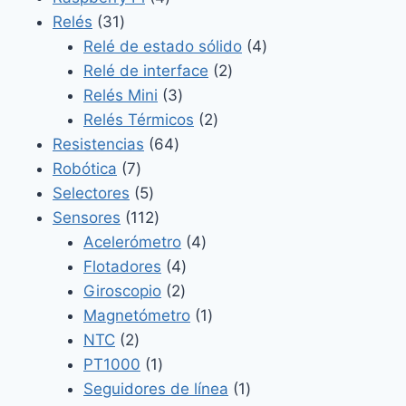
31
productos
Relés
31
productos
4
Relé de estado sólido
4
2
productos
Relé de interface
2
3
productos
Relés Mini
3
productos
2
Relés Térmicos
2
64
productos
Resistencias
64
7
productos
Robótica
7
productos
5
Selectores
5
productos
112
Sensores
112
productos
4
Acelerómetro
4
4
productos
Flotadores
4
2
productos
Giroscopio
2
productos
1
Magnetómetro
1
2
producto
NTC
2
productos
1
PT1000
1
producto
1
Seguidores de línea
1