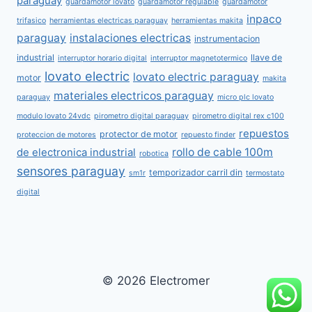
paraguay
guardamotor lovato
guardamotor regulable
guardamotor
inpaco
trifasico
herramientas electricas paraguay
herramientas makita
paraguay
instalaciones electricas
instrumentacion
industrial
llave de
interruptor horario digital
interruptor magnetotermico
lovato electric
lovato electric paraguay
motor
makita
materiales electricos paraguay
paraguay
micro plc lovato
modulo lovato 24vdc
pirometro digital paraguay
pirometro digital rex c100
repuestos
protector de motor
proteccion de motores
repuesto finder
rollo de cable 100m
de electronica industrial
robotica
sensores paraguay
temporizador carril din
sm1r
termostato
digital
© 2026 Electromer