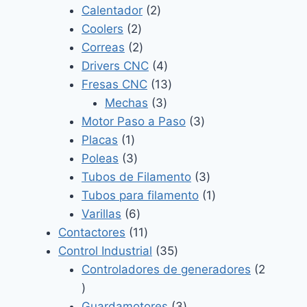
2
productos
Calentador
2
2
productos
Coolers
2
productos
2
Correas
2
productos
4
Drivers CNC
4
productos
13
Fresas CNC
13
3
productos
Mechas
3
productos
3
Motor Paso a Paso
3
1
productos
Placas
1
producto
3
Poleas
3
productos
3
Tubos de Filamento
3
productos
1
Tubos para filamento
1
6
producto
Varillas
6
productos
11
Contactores
11
productos
35
Control Industrial
35
productos
Controladores de generadores
2
2
productos
3
Guardamotores
3