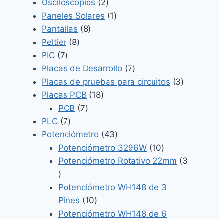
2
productos
Osciloscopios
2
productos
1
Paneles Solares
1
8
producto
Pantallas
8
8
productos
Peltier
8
7
productos
PIC
7
productos
7
Placas de Desarrollo
7
productos
3
Placas de pruebas para circuitos
3
18
producto
Placas PCB
18
7
productos
PCB
7
7
productos
PLC
7
productos
43
Potenciómetro
43
productos
10
Potenciómetro 3296W
10
productos
Potenciómetro Rotativo 22mm
3
3
productos
Potenciómetro WH148 de 3
10
Pines
10
productos
Potenciómetro WH148 de 6