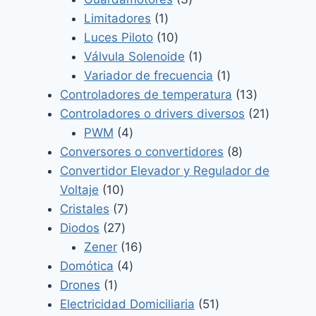
1
productos
Limitadores
1
producto
10
Luces Piloto
10
productos
1
Válvula Solenoide
1
producto
1
Variador de frecuencia
1
producto
13
Controladores de temperatura
13
productos
21
Controladores o drivers diversos
21
4
producto
PWM
4
productos
8
Conversores o convertidores
8
productos
Convertidor Elevador y Regulador de
10
Voltaje
10
productos
7
Cristales
7
27
productos
Diodos
27
productos
16
Zener
16
4
productos
Domótica
4
1
productos
Drones
1
producto
51
Electricidad Domiciliaria
51