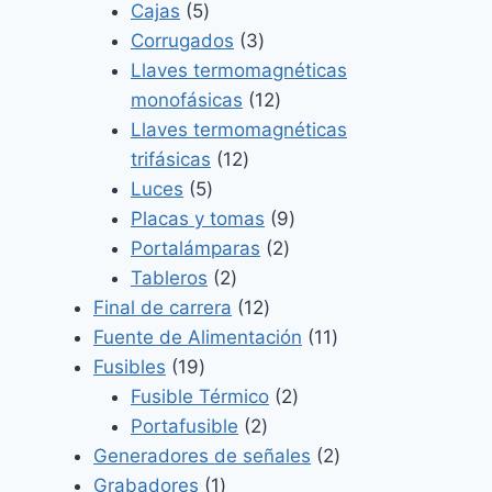
5
productos
Cajas
5
productos
3
Corrugados
3
productos
Llaves termomagnéticas
12
monofásicas
12
productos
Llaves termomagnéticas
12
trifásicas
12
5
productos
Luces
5
productos
9
Placas y tomas
9
2
productos
Portalámparas
2
2
productos
Tableros
2
productos
12
Final de carrera
12
productos
11
Fuente de Alimentación
11
19
productos
Fusibles
19
productos
2
Fusible Térmico
2
2
productos
Portafusible
2
productos
2
Generadores de señales
2
1
productos
Grabadores
1