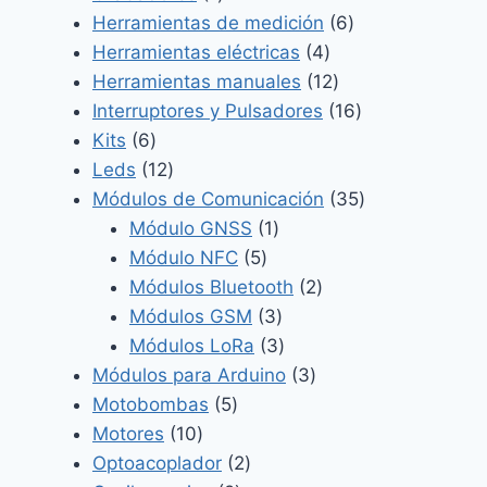
producto
6
Herramientas de medición
6
4
productos
Herramientas eléctricas
4
productos
12
Herramientas manuales
12
productos
16
Interruptores y Pulsadores
16
6
productos
Kits
6
productos
12
Leds
12
productos
35
Módulos de Comunicación
35
1
productos
Módulo GNSS
1
5
producto
Módulo NFC
5
productos
2
Módulos Bluetooth
2
3
productos
Módulos GSM
3
productos
3
Módulos LoRa
3
productos
3
Módulos para Arduino
3
5
productos
Motobombas
5
10
productos
Motores
10
productos
2
Optoacoplador
2