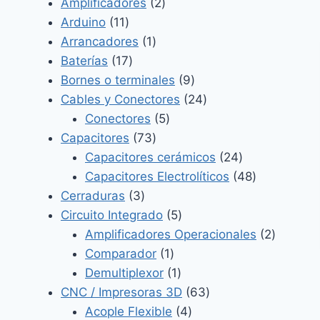
2
productos
Amplificadores
2
11
productos
Arduino
11
productos
1
Arrancadores
1
17
producto
Baterías
17
productos
9
Bornes o terminales
9
productos
24
Cables y Conectores
24
5
productos
Conectores
5
73
productos
Capacitores
73
productos
24
Capacitores cerámicos
24
productos
48
Capacitores Electrolíticos
48
3
productos
Cerraduras
3
productos
5
Circuito Integrado
5
productos
2
Amplificadores Operacionales
2
1
product
Comparador
1
producto
1
Demultiplexor
1
producto
63
CNC / Impresoras 3D
63
4
productos
Acople Flexible
4