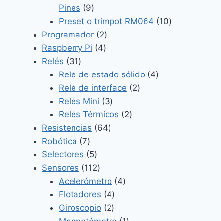
9
Pines
9
productos
10
Preset o trimpot RM064
10
2
productos
Programador
2
4
productos
Raspberry Pi
4
31
productos
Relés
31
productos
4
Relé de estado sólido
4
2
productos
Relé de interface
2
3
productos
Relés Mini
3
productos
2
Relés Térmicos
2
64
productos
Resistencias
64
7
productos
Robótica
7
productos
5
Selectores
5
productos
112
Sensores
112
productos
4
Acelerómetro
4
4
productos
Flotadores
4
2
productos
Giroscopio
2
productos
1