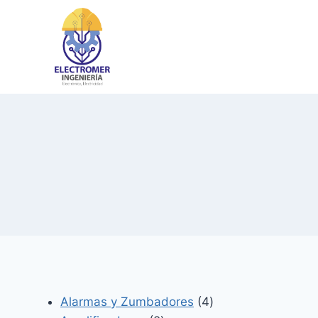
Saltar
al
contenido
4
Alarmas y Zumbadores
4