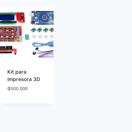
Kit para
impresora 3D
₲
500.000
os