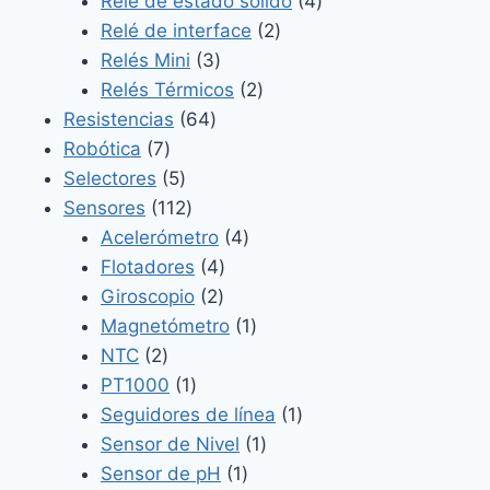
Relé de estado sólido
4
2
productos
Relé de interface
2
3
productos
Relés Mini
3
productos
2
Relés Térmicos
2
64
productos
Resistencias
64
7
productos
Robótica
7
productos
5
Selectores
5
productos
112
Sensores
112
productos
4
Acelerómetro
4
4
productos
Flotadores
4
2
productos
Giroscopio
2
productos
1
Magnetómetro
1
2
producto
NTC
2
productos
1
PT1000
1
producto
1
Seguidores de línea
1
1
producto
Sensor de Nivel
1
1
producto
Sensor de pH
1