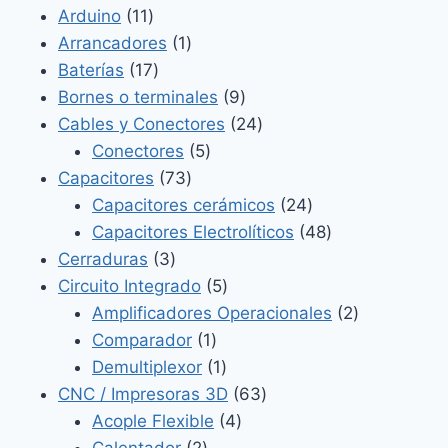
11
productos
Arduino
11
productos
1
Arrancadores
1
17
producto
Baterías
17
productos
9
Bornes o terminales
9
productos
24
Cables y Conectores
24
5
productos
Conectores
5
73
productos
Capacitores
73
productos
24
Capacitores cerámicos
24
productos
48
Capacitores Electrolíticos
48
3
productos
Cerraduras
3
productos
5
Circuito Integrado
5
productos
2
Amplificadores Operacionales
2
1
productos
Comparador
1
producto
1
Demultiplexor
1
producto
63
CNC / Impresoras 3D
63
4
productos
Acople Flexible
4
2
productos
Calentador
2