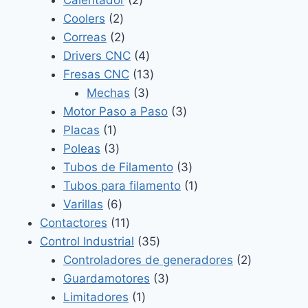
2
productos
Coolers
2
productos
2
Correas
2
productos
4
Drivers CNC
4
productos
13
Fresas CNC
13
3
productos
Mechas
3
productos
3
Motor Paso a Paso
3
1
productos
Placas
1
producto
3
Poleas
3
productos
3
Tubos de Filamento
3
productos
1
Tubos para filamento
1
6
producto
Varillas
6
productos
11
Contactores
11
productos
35
Control Industrial
35
productos
2
Controladores de generadores
2
3
productos
Guardamotores
3
1
productos
Limitadores
1