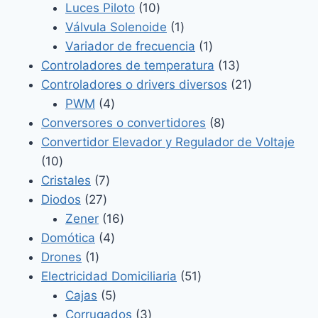
producto
10
Luces Piloto
10
productos
1
Válvula Solenoide
1
producto
1
Variador de frecuencia
1
producto
13
Controladores de temperatura
13
productos
21
Controladores o drivers diversos
21
4
productos
PWM
4
productos
8
Conversores o convertidores
8
productos
Convertidor Elevador y Regulador de Voltaje
10
10
productos
7
Cristales
7
27
productos
Diodos
27
productos
16
Zener
16
4
productos
Domótica
4
1
productos
Drones
1
producto
51
Electricidad Domiciliaria
51
5
productos
Cajas
5
productos
3
Corrugados
3