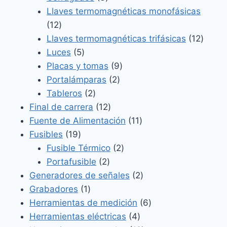
productos
Llaves termomagnéticas monofásicas
12
12
productos
12
Llaves termomagnéticas trifásicas
12
5
produ
Luces
5
productos
9
Placas y tomas
9
2
productos
Portalámparas
2
2
productos
Tableros
2
productos
12
Final de carrera
12
productos
11
Fuente de Alimentación
11
19
productos
Fusibles
19
productos
2
Fusible Térmico
2
2
productos
Portafusible
2
productos
2
Generadores de señales
2
1
productos
Grabadores
1
producto
6
Herramientas de medición
6
4
productos
Herramientas eléctricas
4