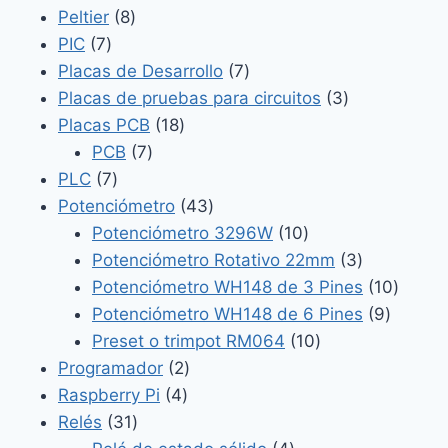
8
productos
Peltier
8
7
productos
PIC
7
productos
7
Placas de Desarrollo
7
productos
3
Placas de pruebas para circuitos
3
18
productos
Placas PCB
18
7
productos
PCB
7
7
productos
PLC
7
productos
43
Potenciómetro
43
productos
10
Potenciómetro 3296W
10
productos
3
Potenciómetro Rotativo 22mm
3
productos
10
Potenciómetro WH148 de 3 Pines
10
9
produc
Potenciómetro WH148 de 6 Pines
9
10
product
Preset o trimpot RM064
10
2
productos
Programador
2
4
productos
Raspberry Pi
4
31
productos
Relés
31
productos
4