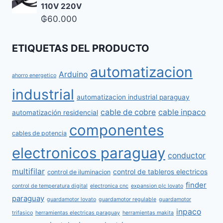
110V 220V
₲
60.000
ETIQUETAS DEL PRODUCTO
automatizacion
Arduino
ahorro energetico
industrial
automatizacion industrial paraguay
cable de cobre
cable inpaco
automatización residencial
componentes
cables de potencia
electronicos paraguay
conductor
multifilar
control de tableros electricos
control de iluminacion
finder
control de temperatura digital
electronica cnc
expansion plc lovato
paraguay
guardamotor lovato
guardamotor regulable
guardamotor
inpaco
trifasico
herramientas electricas paraguay
herramientas makita