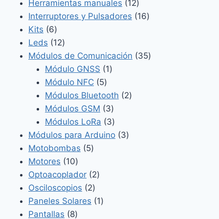
productos
12
Herramientas manuales
12
productos
16
Interruptores y Pulsadores
16
6
productos
Kits
6
productos
12
Leds
12
productos
35
Módulos de Comunicación
35
1
productos
Módulo GNSS
1
5
producto
Módulo NFC
5
productos
2
Módulos Bluetooth
2
3
productos
Módulos GSM
3
productos
3
Módulos LoRa
3
productos
3
Módulos para Arduino
3
5
productos
Motobombas
5
10
productos
Motores
10
productos
2
Optoacoplador
2
2
productos
Osciloscopios
2
productos
1
Paneles Solares
1
8
producto
Pantallas
8