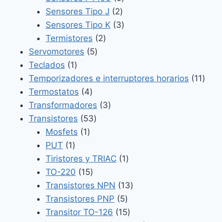
2
productos
Sensores Tipo J
2
productos
3
Sensores Tipo K
3
2
productos
Termistores
2
5
productos
Servomotores
5
1
productos
Teclados
1
producto
11
Temporizadores e interruptores horarios
11
4
prod
Termostatos
4
productos
3
Transformadores
3
53
productos
Transistores
53
1
productos
Mosfets
1
1
producto
PUT
1
producto
1
Tiristores y TRIAC
1
15
producto
TO-220
15
productos
13
Transistores NPN
13
5
productos
Transistores PNP
5
productos
15
Transitor TO-126
15