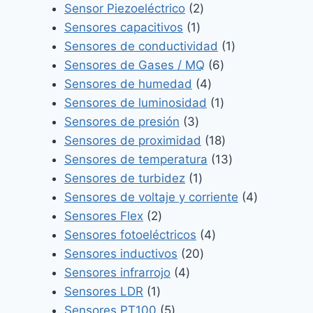
producto
2
Sensor Piezoeléctrico
2
1
productos
Sensores capacitivos
1
producto
1
Sensores de conductividad
1
6
producto
Sensores de Gases / MQ
6
4
productos
Sensores de humedad
4
productos
1
Sensores de luminosidad
1
3
producto
Sensores de presión
3
productos
18
Sensores de proximidad
18
productos
13
Sensores de temperatura
13
1
productos
Sensores de turbidez
1
producto
4
Sensores de voltaje y corriente
4
2
productos
Sensores Flex
2
productos
4
Sensores fotoeléctricos
4
20
productos
Sensores inductivos
20
4
productos
Sensores infrarrojo
4
1
productos
Sensores LDR
1
producto
5
Sensores PT100
5