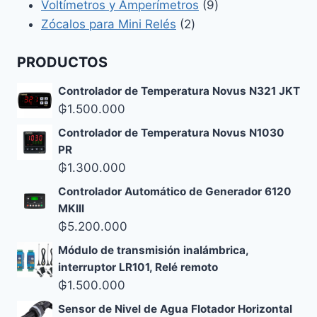
productos
9
Voltímetros y Amperímetros
9
2
productos
Zócalos para Mini Relés
2
productos
PRODUCTOS
Controlador de Temperatura Novus N321 JKT
₲
1.500.000
Controlador de Temperatura Novus N1030
PR
₲
1.300.000
Controlador Automático de Generador 6120
MKIII
₲
5.200.000
Módulo de transmisión inalámbrica,
interruptor LR101, Relé remoto
₲
1.500.000
Sensor de Nivel de Agua Flotador Horizontal