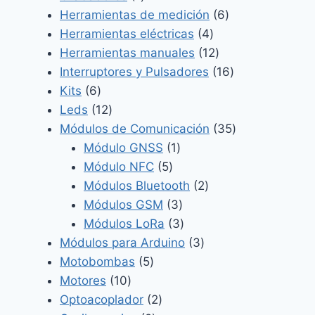
producto
6
Herramientas de medición
6
4
productos
Herramientas eléctricas
4
productos
12
Herramientas manuales
12
productos
16
Interruptores y Pulsadores
16
6
productos
Kits
6
productos
12
Leds
12
productos
35
Módulos de Comunicación
35
1
productos
Módulo GNSS
1
5
producto
Módulo NFC
5
productos
2
Módulos Bluetooth
2
3
productos
Módulos GSM
3
productos
3
Módulos LoRa
3
productos
3
Módulos para Arduino
3
5
productos
Motobombas
5
10
productos
Motores
10
productos
2
Optoacoplador
2