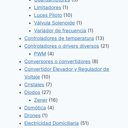
1
productos
Limitadores
1
producto
10
Luces Piloto
10
productos
1
Válvula Solenoide
1
producto
1
Variador de frecuencia
1
producto
13
Controladores de temperatura
13
productos
21
Controladores o drivers diversos
21
4
producto
PWM
4
productos
8
Conversores o convertidores
8
productos
Convertidor Elevador y Regulador de
10
Voltaje
10
productos
7
Cristales
7
27
productos
Diodos
27
productos
16
Zener
16
4
productos
Domótica
4
1
productos
Drones
1
producto
51
Electricidad Domiciliaria
51