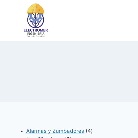
Saltar
al
contenido
4
Alarmas y Zumbadores
4