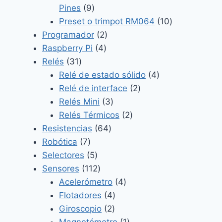
9
Pines
9
productos
10
Preset o trimpot RM064
10
2
productos
Programador
2
4
productos
Raspberry Pi
4
31
productos
Relés
31
productos
4
Relé de estado sólido
4
2
productos
Relé de interface
2
3
productos
Relés Mini
3
productos
2
Relés Térmicos
2
64
productos
Resistencias
64
7
productos
Robótica
7
productos
5
Selectores
5
productos
112
Sensores
112
productos
4
Acelerómetro
4
4
productos
Flotadores
4
2
productos
Giroscopio
2
productos
1