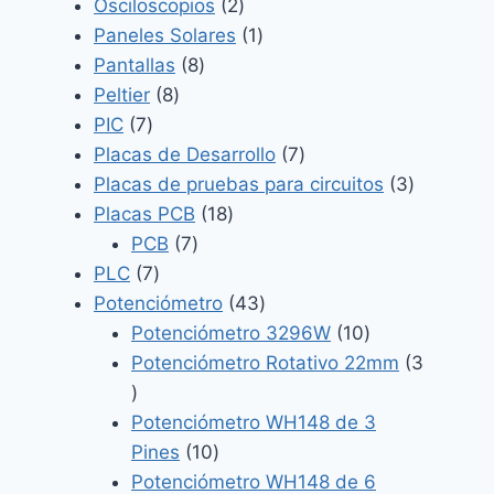
2
productos
Osciloscopios
2
productos
1
Paneles Solares
1
8
producto
Pantallas
8
8
productos
Peltier
8
7
productos
PIC
7
productos
7
Placas de Desarrollo
7
productos
3
Placas de pruebas para circuitos
3
18
producto
Placas PCB
18
7
productos
PCB
7
7
productos
PLC
7
productos
43
Potenciómetro
43
productos
10
Potenciómetro 3296W
10
productos
Potenciómetro Rotativo 22mm
3
3
productos
Potenciómetro WH148 de 3
10
Pines
10
productos
Potenciómetro WH148 de 6