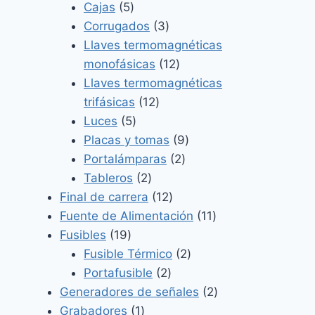
5
productos
Cajas
5
productos
3
Corrugados
3
productos
Llaves termomagnéticas
12
monofásicas
12
productos
Llaves termomagnéticas
12
trifásicas
12
5
productos
Luces
5
productos
9
Placas y tomas
9
2
productos
Portalámparas
2
2
productos
Tableros
2
productos
12
Final de carrera
12
productos
11
Fuente de Alimentación
11
19
productos
Fusibles
19
productos
2
Fusible Térmico
2
2
productos
Portafusible
2
productos
2
Generadores de señales
2
1
productos
Grabadores
1