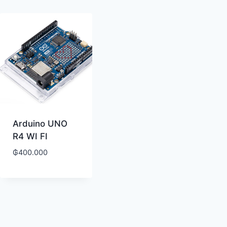
Arduino UNO
R4 WI FI
₲
400.000
os