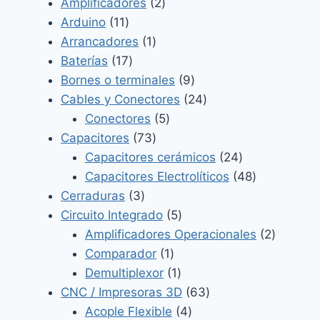
2
productos
Amplificadores
2
11
productos
Arduino
11
productos
1
Arrancadores
1
17
producto
Baterías
17
productos
9
Bornes o terminales
9
productos
24
Cables y Conectores
24
5
productos
Conectores
5
73
productos
Capacitores
73
productos
24
Capacitores cerámicos
24
productos
48
Capacitores Electrolíticos
48
3
productos
Cerraduras
3
productos
5
Circuito Integrado
5
productos
2
Amplificadores Operacionales
2
1
product
Comparador
1
producto
1
Demultiplexor
1
producto
63
CNC / Impresoras 3D
63
4
productos
Acople Flexible
4