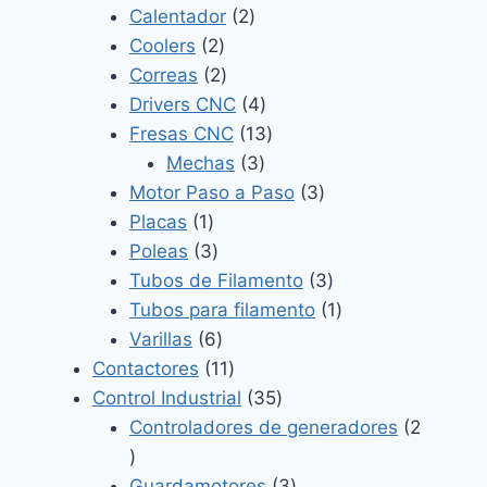
2
productos
Calentador
2
2
productos
Coolers
2
productos
2
Correas
2
productos
4
Drivers CNC
4
productos
13
Fresas CNC
13
3
productos
Mechas
3
productos
3
Motor Paso a Paso
3
1
productos
Placas
1
producto
3
Poleas
3
productos
3
Tubos de Filamento
3
productos
1
Tubos para filamento
1
6
producto
Varillas
6
productos
11
Contactores
11
productos
35
Control Industrial
35
productos
Controladores de generadores
2
2
productos
3
Guardamotores
3