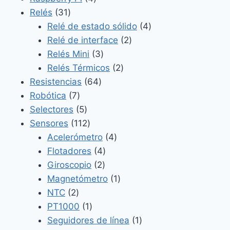
31
productos
Relés
31
productos
4
Relé de estado sólido
4
2
productos
Relé de interface
2
3
productos
Relés Mini
3
productos
2
Relés Térmicos
2
64
productos
Resistencias
64
7
productos
Robótica
7
productos
5
Selectores
5
productos
112
Sensores
112
productos
4
Acelerómetro
4
4
productos
Flotadores
4
2
productos
Giroscopio
2
productos
1
Magnetómetro
1
2
producto
NTC
2
productos
1
PT1000
1
producto
1
Seguidores de línea
1