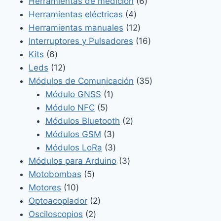
producto
6
Herramientas de medición
6
4
productos
Herramientas eléctricas
4
productos
12
Herramientas manuales
12
productos
16
Interruptores y Pulsadores
16
6
productos
Kits
6
productos
12
Leds
12
productos
35
Módulos de Comunicación
35
1
productos
Módulo GNSS
1
5
producto
Módulo NFC
5
productos
2
Módulos Bluetooth
2
3
productos
Módulos GSM
3
productos
3
Módulos LoRa
3
productos
3
Módulos para Arduino
3
5
productos
Motobombas
5
10
productos
Motores
10
productos
2
Optoacoplador
2
2
productos
Osciloscopios
2