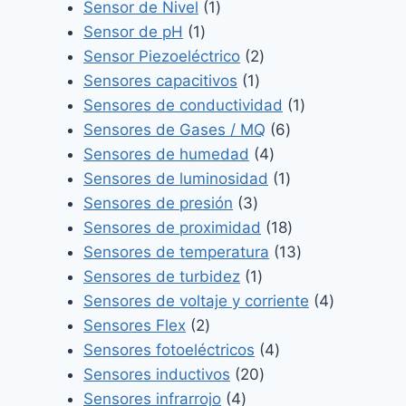
1
producto
Sensor de Nivel
1
1
producto
Sensor de pH
1
producto
2
Sensor Piezoeléctrico
2
1
productos
Sensores capacitivos
1
producto
1
Sensores de conductividad
1
6
producto
Sensores de Gases / MQ
6
4
productos
Sensores de humedad
4
productos
1
Sensores de luminosidad
1
3
producto
Sensores de presión
3
productos
18
Sensores de proximidad
18
productos
13
Sensores de temperatura
13
1
productos
Sensores de turbidez
1
producto
4
Sensores de voltaje y corriente
4
2
productos
Sensores Flex
2
productos
4
Sensores fotoeléctricos
4
20
productos
Sensores inductivos
20
4
productos
Sensores infrarrojo
4