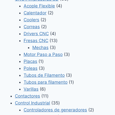
4
productos
Acople Flexible
4
2
productos
Calentador
2
2
productos
Coolers
2
productos
2
Correas
2
productos
4
Drivers CNC
4
productos
13
Fresas CNC
13
3
productos
Mechas
3
productos
3
Motor Paso a Paso
3
1
productos
Placas
1
producto
3
Poleas
3
productos
3
Tubos de Filamento
3
productos
1
Tubos para filamento
1
6
producto
Varillas
6
productos
11
Contactores
11
productos
35
Control Industrial
35
productos
2
Controladores de generadores
2