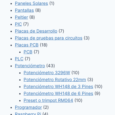
productos
1
Paneles Solares
1
8
producto
Pantallas
8
8
productos
Peltier
8
7
productos
PIC
7
productos
7
Placas de Desarrollo
7
productos
3
Placas de pruebas para circuitos
3
18
productos
Placas PCB
18
7
productos
PCB
7
7
productos
PLC
7
productos
43
Potenciómetro
43
productos
10
Potenciómetro 3296W
10
productos
3
Potenciómetro Rotativo 22mm
3
productos
10
Potenciómetro WH148 de 3 Pines
10
9
produc
Potenciómetro WH148 de 6 Pines
9
10
product
Preset o trimpot RM064
10
2
productos
Programador
2
4
productos
Raspberry Pi
4