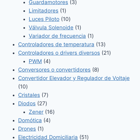
3
productos
Guardamotores
3
1
productos
Limitadores
1
producto
10
Luces Piloto
10
productos
1
Válvula Solenoide
1
producto
1
Variador de frecuencia
1
producto
13
Controladores de temperatura
13
productos
21
Controladores o drivers diversos
21
4
productos
PWM
4
productos
8
Conversores o convertidores
8
productos
Convertidor Elevador y Regulador de Voltaje
10
10
productos
7
Cristales
7
27
productos
Diodos
27
productos
16
Zener
16
4
productos
Domótica
4
1
productos
Drones
1
producto
51
Electricidad Domiciliaria
51