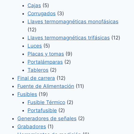
5
productos
Cajas
5
productos
3
Corrugados
3
productos
Llaves termomagnéticas monofásicas
12
12
productos
12
Llaves termomagnéticas trifásicas
12
5
produ
Luces
5
productos
9
Placas y tomas
9
2
productos
Portalámparas
2
2
productos
Tableros
2
productos
12
Final de carrera
12
productos
11
Fuente de Alimentación
11
19
productos
Fusibles
19
productos
2
Fusible Térmico
2
2
productos
Portafusible
2
productos
2
Generadores de señales
2
1
productos
Grabadores
1