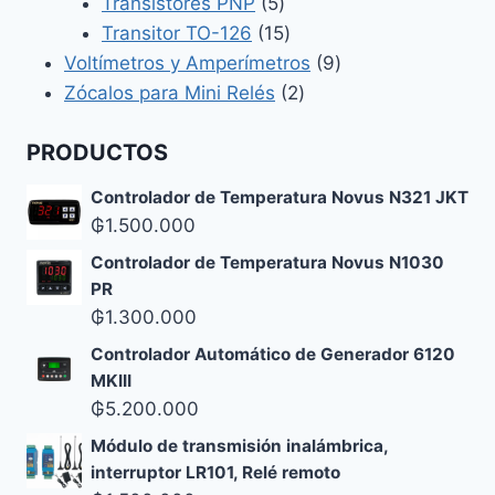
5
productos
Transistores PNP
5
productos
15
Transitor TO-126
15
productos
9
Voltímetros y Amperímetros
9
2
productos
Zócalos para Mini Relés
2
productos
PRODUCTOS
Controlador de Temperatura Novus N321 JKT
₲
1.500.000
Controlador de Temperatura Novus N1030
PR
₲
1.300.000
Controlador Automático de Generador 6120
MKIII
₲
5.200.000
Módulo de transmisión inalámbrica,
interruptor LR101, Relé remoto