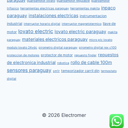
paraguay
guardamotor lovato
guardamotor regulable
guardamotor
inpaco
trifasico
herramientas electricas paraguay
herramientas makita
paraguay
instalaciones electricas
instrumentacion
industrial
llave de
interruptor horario digital
interruptor magnetotermico
lovato electric
lovato electric paraguay
motor
makita
materiales electricos paraguay
paraguay
micro plc lovato
modulo lovato 24vdc
pirometro digital paraguay
pirometro digital rex c100
repuestos
protector de motor
proteccion de motores
repuesto finder
rollo de cable 100m
de electronica industrial
robotica
sensores paraguay
temporizador carril din
sm1r
termostato
digital
© 2026 Electromer