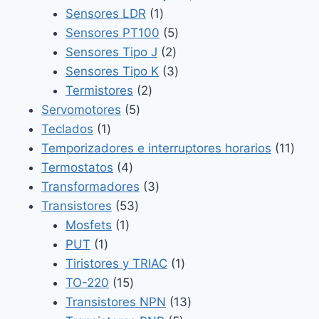
1
productos
Sensores LDR
1
producto
5
Sensores PT100
5
2
productos
Sensores Tipo J
2
productos
3
Sensores Tipo K
3
2
productos
Termistores
2
5
productos
Servomotores
5
1
productos
Teclados
1
producto
11
Temporizadores e interruptores horarios
11
4
prod
Termostatos
4
productos
3
Transformadores
3
53
productos
Transistores
53
1
productos
Mosfets
1
1
producto
PUT
1
producto
1
Tiristores y TRIAC
1
15
producto
TO-220
15
productos
13
Transistores NPN
13