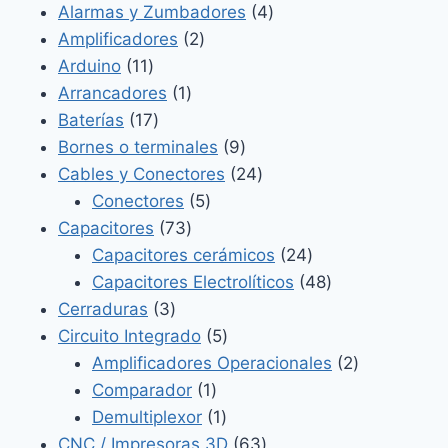
4
Alarmas y Zumbadores
4
2
productos
Amplificadores
2
11
productos
Arduino
11
productos
1
Arrancadores
1
17
producto
Baterías
17
productos
9
Bornes o terminales
9
productos
24
Cables y Conectores
24
5
productos
Conectores
5
73
productos
Capacitores
73
productos
24
Capacitores cerámicos
24
productos
48
Capacitores Electrolíticos
48
3
productos
Cerraduras
3
productos
5
Circuito Integrado
5
productos
2
Amplificadores Operacionales
2
1
productos
Comparador
1
producto
1
Demultiplexor
1
producto
63
CNC / Impresoras 3D
63