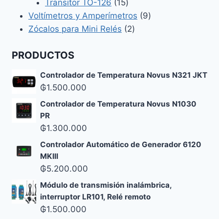
productos
15
Transitor TO-126
15
productos
9
Voltímetros y Amperímetros
9
2
productos
Zócalos para Mini Relés
2
productos
PRODUCTOS
Controlador de Temperatura Novus N321 JKT
₲
1.500.000
Controlador de Temperatura Novus N1030
PR
₲
1.300.000
Controlador Automático de Generador 6120
MKIII
₲
5.200.000
Módulo de transmisión inalámbrica,
interruptor LR101, Relé remoto
₲
1.500.000