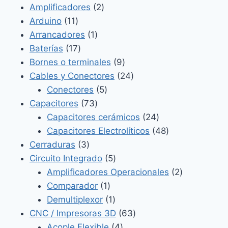
2
productos
Amplificadores
2
11
productos
Arduino
11
productos
1
Arrancadores
1
17
producto
Baterías
17
productos
9
Bornes o terminales
9
productos
24
Cables y Conectores
24
5
productos
Conectores
5
73
productos
Capacitores
73
productos
24
Capacitores cerámicos
24
productos
48
Capacitores Electrolíticos
48
3
productos
Cerraduras
3
productos
5
Circuito Integrado
5
productos
2
Amplificadores Operacionales
2
1
productos
Comparador
1
producto
1
Demultiplexor
1
producto
63
CNC / Impresoras 3D
63
4
productos
Acople Flexible
4