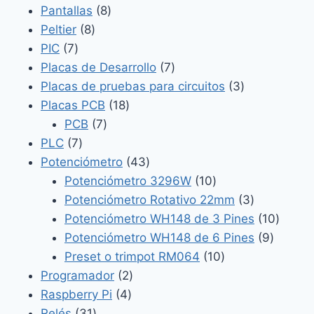
8
producto
Pantallas
8
8
productos
Peltier
8
7
productos
PIC
7
productos
7
Placas de Desarrollo
7
productos
3
Placas de pruebas para circuitos
3
18
productos
Placas PCB
18
7
productos
PCB
7
7
productos
PLC
7
productos
43
Potenciómetro
43
productos
10
Potenciómetro 3296W
10
productos
3
Potenciómetro Rotativo 22mm
3
productos
10
Potenciómetro WH148 de 3 Pines
10
9
produc
Potenciómetro WH148 de 6 Pines
9
10
product
Preset o trimpot RM064
10
2
productos
Programador
2
4
productos
Raspberry Pi
4
31
productos
Relés
31