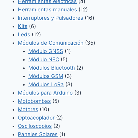
4
productos
Herramientas eléctricas
4
productos
12
Herramientas manuales
12
productos
16
Interruptores y Pulsadores
16
6
productos
Kits
6
productos
12
Leds
12
productos
35
Módulos de Comunicación
35
1
productos
Módulo GNSS
1
5
producto
Módulo NFC
5
productos
2
Módulos Bluetooth
2
3
productos
Módulos GSM
3
productos
3
Módulos LoRa
3
productos
3
Módulos para Arduino
3
5
productos
Motobombas
5
10
productos
Motores
10
productos
2
Optoacoplador
2
2
productos
Osciloscopios
2
productos
1
Paneles Solares
1