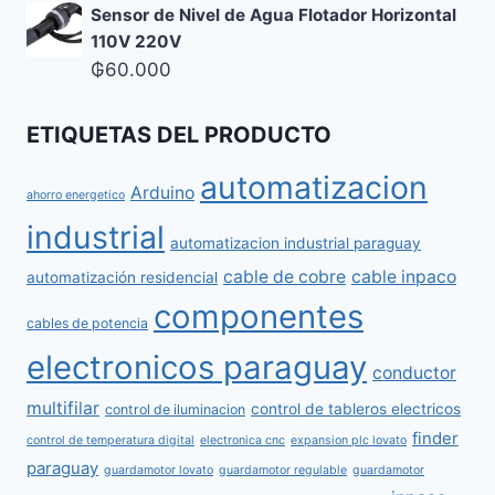
Sensor de Nivel de Agua Flotador Horizontal
110V 220V
₲
60.000
ETIQUETAS DEL PRODUCTO
automatizacion
Arduino
ahorro energetico
industrial
automatizacion industrial paraguay
cable de cobre
cable inpaco
automatización residencial
componentes
cables de potencia
electronicos paraguay
conductor
multifilar
control de tableros electricos
control de iluminacion
finder
control de temperatura digital
electronica cnc
expansion plc lovato
paraguay
guardamotor lovato
guardamotor regulable
guardamotor