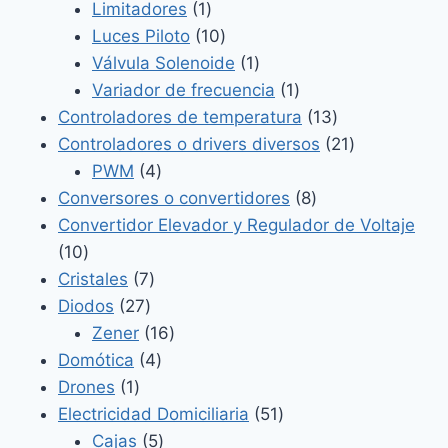
1
productos
Limitadores
1
producto
10
Luces Piloto
10
productos
1
Válvula Solenoide
1
producto
1
Variador de frecuencia
1
producto
13
Controladores de temperatura
13
productos
21
Controladores o drivers diversos
21
4
productos
PWM
4
productos
8
Conversores o convertidores
8
productos
Convertidor Elevador y Regulador de Voltaje
10
10
productos
7
Cristales
7
27
productos
Diodos
27
productos
16
Zener
16
4
productos
Domótica
4
1
productos
Drones
1
producto
51
Electricidad Domiciliaria
51
5
productos
Cajas
5