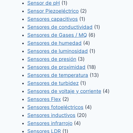
1
producto
Sensor de pH
1
producto
2
Sensor Piezoeléctrico
2
1
productos
Sensores capacitivos
1
producto
1
Sensores de conductividad
1
6
producto
Sensores de Gases / MQ
6
4
productos
Sensores de humedad
4
productos
1
Sensores de luminosidad
1
3
producto
Sensores de presión
3
productos
18
Sensores de proximidad
18
productos
13
Sensores de temperatura
13
1
productos
Sensores de turbidez
1
producto
4
Sensores de voltaje y corriente
4
2
productos
Sensores Flex
2
productos
4
Sensores fotoeléctricos
4
20
productos
Sensores inductivos
20
4
productos
Sensores infrarrojo
4
1
productos
Sensores LDR
1