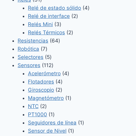
productos
4
Relé de estado sólido
4
2
productos
Relé de interface
2
3
productos
Relés Mini
3
productos
2
Relés Térmicos
2
64
productos
Resistencias
64
7
productos
Robótica
7
productos
5
Selectores
5
productos
112
Sensores
112
productos
4
Acelerómetro
4
4
productos
Flotadores
4
2
productos
Giroscopio
2
productos
1
Magnetómetro
1
2
producto
NTC
2
productos
1
PT1000
1
producto
1
Seguidores de línea
1
1
producto
Sensor de Nivel
1