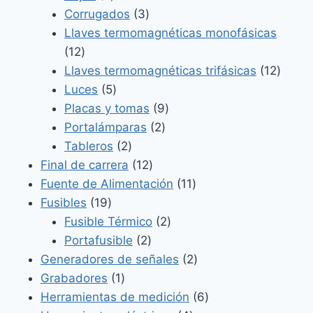
productos
3
Corrugados
3
productos
Llaves termomagnéticas monofásicas
12
12
productos
12
Llaves termomagnéticas trifásicas
12
5
produ
Luces
5
productos
9
Placas y tomas
9
2
productos
Portalámparas
2
2
productos
Tableros
2
productos
12
Final de carrera
12
productos
11
Fuente de Alimentación
11
19
productos
Fusibles
19
productos
2
Fusible Térmico
2
2
productos
Portafusible
2
productos
2
Generadores de señales
2
1
productos
Grabadores
1
producto
6
Herramientas de medición
6