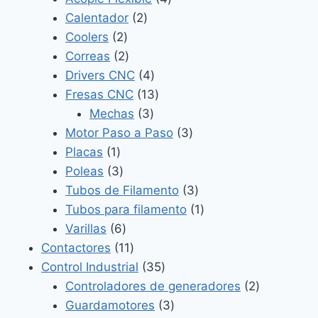
2
productos
Calentador
2
2
productos
Coolers
2
productos
2
Correas
2
productos
4
Drivers CNC
4
productos
13
Fresas CNC
13
3
productos
Mechas
3
productos
3
Motor Paso a Paso
3
1
productos
Placas
1
producto
3
Poleas
3
productos
3
Tubos de Filamento
3
productos
1
Tubos para filamento
1
6
producto
Varillas
6
productos
11
Contactores
11
productos
35
Control Industrial
35
productos
2
Controladores de generadores
2
3
productos
Guardamotores
3