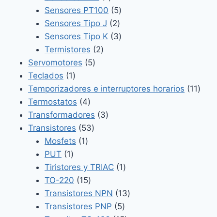
producto
5
Sensores PT100
5
2
productos
Sensores Tipo J
2
productos
3
Sensores Tipo K
3
2
productos
Termistores
2
5
productos
Servomotores
5
1
productos
Teclados
1
producto
11
Temporizadores e interruptores horarios
11
4
prod
Termostatos
4
productos
3
Transformadores
3
53
productos
Transistores
53
1
productos
Mosfets
1
1
producto
PUT
1
producto
1
Tiristores y TRIAC
1
15
producto
TO-220
15
productos
13
Transistores NPN
13
5
productos
Transistores PNP
5