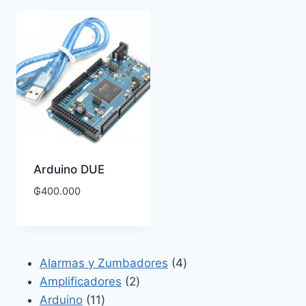
Arduino DUE
₲
400.000
4
Alarmas y Zumbadores
4
2
productos
Amplificadores
2
11
productos
Arduino
11