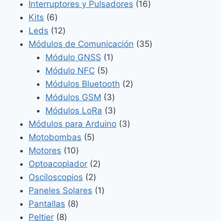
productos
16
Interruptores y Pulsadores
16
6
productos
Kits
6
productos
12
Leds
12
productos
35
Módulos de Comunicación
35
1
productos
Módulo GNSS
1
5
producto
Módulo NFC
5
productos
2
Módulos Bluetooth
2
3
productos
Módulos GSM
3
productos
3
Módulos LoRa
3
productos
3
Módulos para Arduino
3
5
productos
Motobombas
5
10
productos
Motores
10
productos
2
Optoacoplador
2
2
productos
Osciloscopios
2
productos
1
Paneles Solares
1
8
producto
Pantallas
8
8
productos
Peltier
8