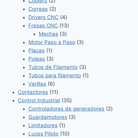
2
productos
Coolers
2
productos
2
Correas
2
productos
4
Drivers CNC
4
productos
13
Fresas CNC
13
3
productos
Mechas
3
productos
3
Motor Paso a Paso
3
1
productos
Placas
1
producto
3
Poleas
3
productos
3
Tubos de Filamento
3
productos
1
Tubos para filamento
1
6
producto
Varillas
6
productos
11
Contactores
11
productos
35
Control Industrial
35
productos
2
Controladores de generadores
2
3
productos
Guardamotores
3
1
productos
Limitadores
1
producto
10
Luces Piloto
10