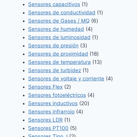
1
productos
Sensores capacitivos
1
producto
1
Sensores de conductividad
1
6
producto
Sensores de Gases / MQ
6
4
productos
Sensores de humedad
4
productos
1
Sensores de luminosidad
1
3
producto
Sensores de presión
3
productos
18
Sensores de proximidad
18
productos
13
Sensores de temperatura
13
1
productos
Sensores de turbidez
1
producto
4
Sensores de voltaje y corriente
4
2
productos
Sensores Flex
2
productos
4
Sensores fotoeléctricos
4
20
productos
Sensores inductivos
20
4
productos
Sensores infrarrojo
4
1
productos
Sensores LDR
1
producto
5
Sensores PT100
5
2
productos
Sensores Tipo J
2