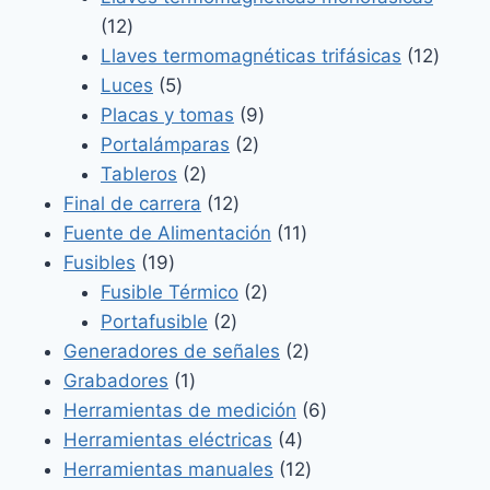
12
12
productos
12
Llaves termomagnéticas trifásicas
12
5
produ
Luces
5
productos
9
Placas y tomas
9
2
productos
Portalámparas
2
2
productos
Tableros
2
productos
12
Final de carrera
12
productos
11
Fuente de Alimentación
11
19
productos
Fusibles
19
productos
2
Fusible Térmico
2
2
productos
Portafusible
2
productos
2
Generadores de señales
2
1
productos
Grabadores
1
producto
6
Herramientas de medición
6
4
productos
Herramientas eléctricas
4
productos
12
Herramientas manuales
12