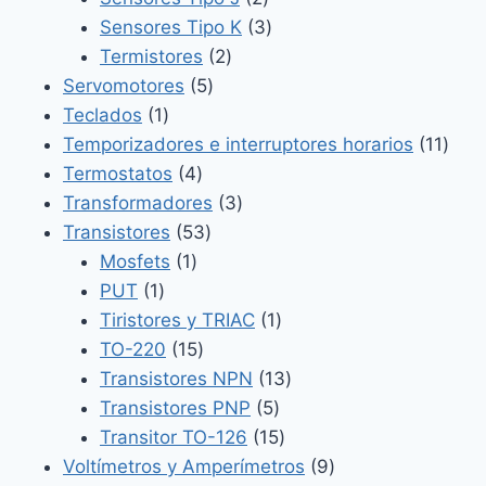
productos
3
Sensores Tipo K
3
2
productos
Termistores
2
5
productos
Servomotores
5
1
productos
Teclados
1
producto
11
Temporizadores e interruptores horarios
11
4
prod
Termostatos
4
productos
3
Transformadores
3
53
productos
Transistores
53
1
productos
Mosfets
1
1
producto
PUT
1
producto
1
Tiristores y TRIAC
1
15
producto
TO-220
15
productos
13
Transistores NPN
13
5
productos
Transistores PNP
5
productos
15
Transitor TO-126
15
productos
9
Voltímetros y Amperímetros
9