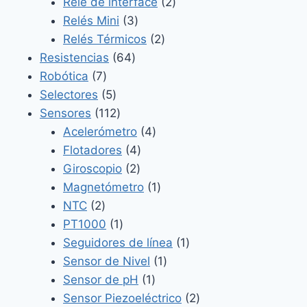
2
productos
Relé de interface
2
3
productos
Relés Mini
3
productos
2
Relés Térmicos
2
64
productos
Resistencias
64
7
productos
Robótica
7
productos
5
Selectores
5
productos
112
Sensores
112
productos
4
Acelerómetro
4
4
productos
Flotadores
4
2
productos
Giroscopio
2
productos
1
Magnetómetro
1
2
producto
NTC
2
productos
1
PT1000
1
producto
1
Seguidores de línea
1
1
producto
Sensor de Nivel
1
1
producto
Sensor de pH
1
producto
2
Sensor Piezoeléctrico
2