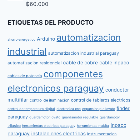
₲
60.000
ETIQUETAS DEL PRODUCTO
automatizacion
Arduino
ahorro energetico
industrial
automatizacion industrial paraguay
cable de cobre
cable inpaco
automatización residencial
componentes
cables de potencia
electronicos paraguay
conductor
multifilar
control de tableros electricos
control de iluminacion
finder
control de temperatura digital
electronica cnc
expansion plc lovato
paraguay
guardamotor lovato
guardamotor regulable
guardamotor
inpaco
trifasico
herramientas electricas paraguay
herramientas makita
paraguay
instalaciones electricas
instrumentacion