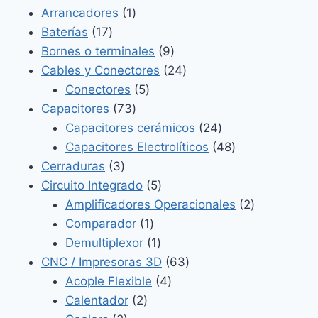
productos
1
Arrancadores
1
17
producto
Baterías
17
productos
9
Bornes o terminales
9
productos
24
Cables y Conectores
24
5
productos
Conectores
5
73
productos
Capacitores
73
productos
24
Capacitores cerámicos
24
productos
48
Capacitores Electrolíticos
48
3
productos
Cerraduras
3
productos
5
Circuito Integrado
5
productos
2
Amplificadores Operacionales
2
1
productos
Comparador
1
producto
1
Demultiplexor
1
producto
63
CNC / Impresoras 3D
63
4
productos
Acople Flexible
4
2
productos
Calentador
2