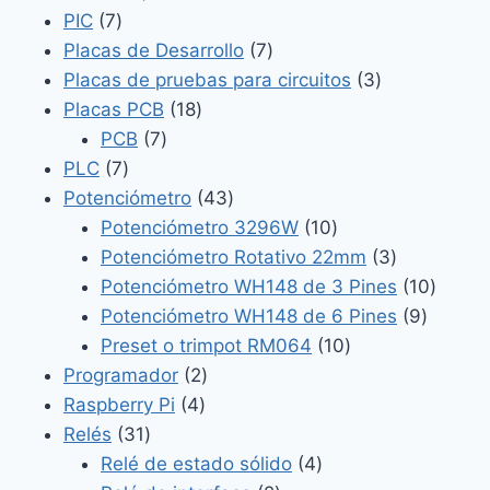
7
productos
PIC
7
productos
7
Placas de Desarrollo
7
productos
3
Placas de pruebas para circuitos
3
18
productos
Placas PCB
18
7
productos
PCB
7
7
productos
PLC
7
productos
43
Potenciómetro
43
productos
10
Potenciómetro 3296W
10
productos
3
Potenciómetro Rotativo 22mm
3
productos
10
Potenciómetro WH148 de 3 Pines
10
9
produc
Potenciómetro WH148 de 6 Pines
9
10
product
Preset o trimpot RM064
10
2
productos
Programador
2
4
productos
Raspberry Pi
4
31
productos
Relés
31
productos
4
Relé de estado sólido
4