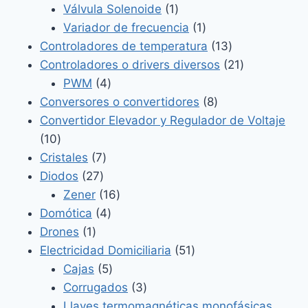
productos
1
Válvula Solenoide
1
producto
1
Variador de frecuencia
1
producto
13
Controladores de temperatura
13
productos
21
Controladores o drivers diversos
21
4
productos
PWM
4
productos
8
Conversores o convertidores
8
productos
Convertidor Elevador y Regulador de Voltaje
10
10
productos
7
Cristales
7
27
productos
Diodos
27
productos
16
Zener
16
4
productos
Domótica
4
1
productos
Drones
1
producto
51
Electricidad Domiciliaria
51
5
productos
Cajas
5
productos
3
Corrugados
3
productos
Llaves termomagnéticas monofásicas