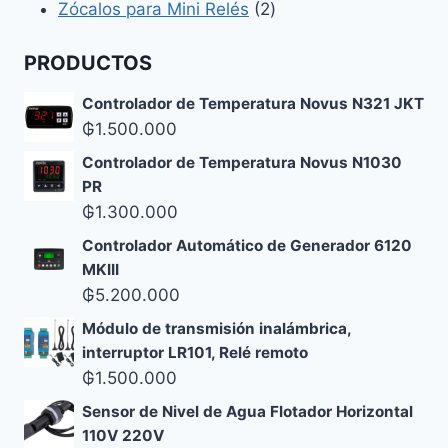
2
productos
Zócalos para Mini Relés
2
productos
PRODUCTOS
Controlador de Temperatura Novus N321 JKT
₲
1.500.000
Controlador de Temperatura Novus N1030
PR
₲
1.300.000
Controlador Automático de Generador 6120
MKIII
₲
5.200.000
Módulo de transmisión inalámbrica,
interruptor LR101, Relé remoto
₲
1.500.000
Sensor de Nivel de Agua Flotador Horizontal
110V 220V