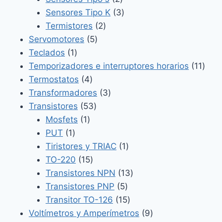
productos
3
Sensores Tipo K
3
2
productos
Termistores
2
5
productos
Servomotores
5
1
productos
Teclados
1
producto
11
Temporizadores e interruptores horarios
11
4
prod
Termostatos
4
productos
3
Transformadores
3
53
productos
Transistores
53
1
productos
Mosfets
1
1
producto
PUT
1
producto
1
Tiristores y TRIAC
1
15
producto
TO-220
15
productos
13
Transistores NPN
13
5
productos
Transistores PNP
5
productos
15
Transitor TO-126
15
productos
9
Voltímetros y Amperímetros
9