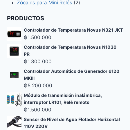
2
productos
Zócalos para Mini Relés
2
productos
PRODUCTOS
Controlador de Temperatura Novus N321 JKT
₲
1.500.000
Controlador de Temperatura Novus N1030
PR
₲
1.300.000
Controlador Automático de Generador 6120
MKIII
₲
5.200.000
Módulo de transmisión inalámbrica,
interruptor LR101, Relé remoto
₲
1.500.000
Sensor de Nivel de Agua Flotador Horizontal
110V 220V