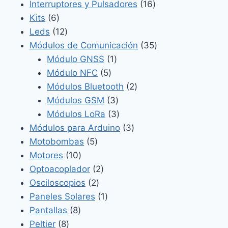
productos
16
Interruptores y Pulsadores
16
6
productos
Kits
6
productos
12
Leds
12
productos
35
Módulos de Comunicación
35
1
productos
Módulo GNSS
1
5
producto
Módulo NFC
5
productos
2
Módulos Bluetooth
2
3
productos
Módulos GSM
3
productos
3
Módulos LoRa
3
productos
3
Módulos para Arduino
3
5
productos
Motobombas
5
10
productos
Motores
10
productos
2
Optoacoplador
2
2
productos
Osciloscopios
2
productos
1
Paneles Solares
1
8
producto
Pantallas
8
8
productos
Peltier
8