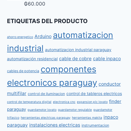
₲
60.000
ETIQUETAS DEL PRODUCTO
automatizacion
Arduino
ahorro energetico
industrial
automatizacion industrial paraguay
cable de cobre
cable inpaco
automatización residencial
componentes
cables de potencia
electronicos paraguay
conductor
multifilar
control de tableros electricos
control de iluminacion
finder
control de temperatura digital
electronica cnc
expansion plc lovato
paraguay
guardamotor lovato
guardamotor regulable
guardamotor
inpaco
trifasico
herramientas electricas paraguay
herramientas makita
paraguay
instalaciones electricas
instrumentacion