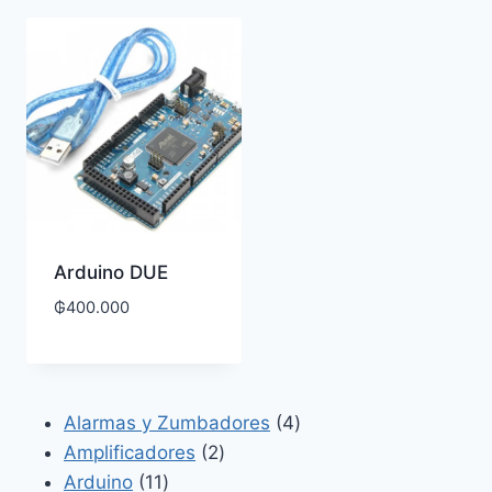
Arduino DUE
₲
400.000
4
Alarmas y Zumbadores
4
2
productos
Amplificadores
2
11
productos
Arduino
11