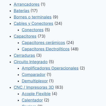
productos
1
Arrancadores
1
17
producto
Baterías
17
productos
9
Bornes o terminales
9
productos
24
Cables y Conectores
24
5
productos
Conectores
5
73
productos
Capacitores
73
productos
24
Capacitores cerámicos
24
productos
48
Capacitores Electrolíticos
48
3
productos
Cerraduras
3
productos
5
Circuito Integrado
5
productos
2
Amplificadores Operacionales
2
1
productos
Comparador
1
producto
1
Demultiplexor
1
producto
63
CNC / Impresoras 3D
63
4
productos
Acople Flexible
4
2
productos
Calentador
2