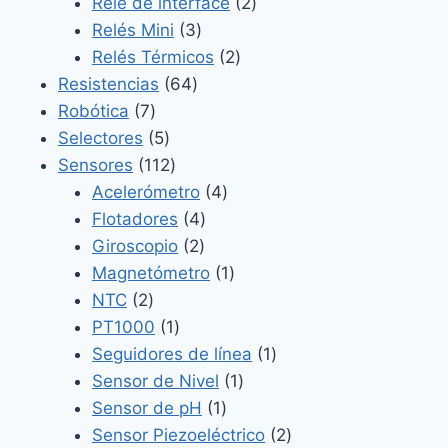
2
productos
Relé de interface
2
3
productos
Relés Mini
3
productos
2
Relés Térmicos
2
64
productos
Resistencias
64
7
productos
Robótica
7
productos
5
Selectores
5
productos
112
Sensores
112
productos
4
Acelerómetro
4
4
productos
Flotadores
4
2
productos
Giroscopio
2
productos
1
Magnetómetro
1
2
producto
NTC
2
productos
1
PT1000
1
producto
1
Seguidores de línea
1
1
producto
Sensor de Nivel
1
1
producto
Sensor de pH
1
producto
2
Sensor Piezoeléctrico
2