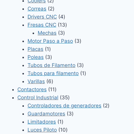
2
productos
Coolers
2
productos
2
Correas
2
productos
4
Drivers CNC
4
productos
13
Fresas CNC
13
3
productos
Mechas
3
productos
3
Motor Paso a Paso
3
1
productos
Placas
1
producto
3
Poleas
3
productos
3
Tubos de Filamento
3
productos
1
Tubos para filamento
1
6
producto
Varillas
6
productos
11
Contactores
11
productos
35
Control Industrial
35
productos
2
Controladores de generadores
2
3
productos
Guardamotores
3
1
productos
Limitadores
1
producto
10
Luces Piloto
10