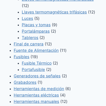
12
12
productos
12
Llaves termomagnéticas trifásicas
12
5
produ
Luces
5
productos
9
Placas y tomas
9
2
productos
Portalámparas
2
2
productos
Tableros
2
productos
12
Final de carrera
12
productos
11
Fuente de Alimentación
11
19
productos
Fusibles
19
productos
2
Fusible Térmico
2
2
productos
Portafusible
2
productos
2
Generadores de señales
2
1
productos
Grabadores
1
producto
6
Herramientas de medición
6
4
productos
Herramientas eléctricas
4
productos
12
Herramientas manuales
12