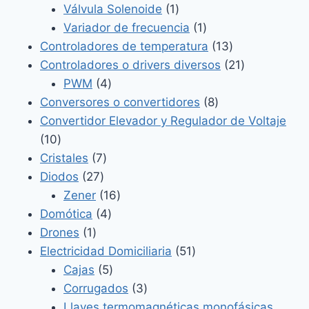
productos
1
Válvula Solenoide
1
producto
1
Variador de frecuencia
1
producto
13
Controladores de temperatura
13
productos
21
Controladores o drivers diversos
21
4
productos
PWM
4
productos
8
Conversores o convertidores
8
productos
Convertidor Elevador y Regulador de Voltaje
10
10
productos
7
Cristales
7
27
productos
Diodos
27
productos
16
Zener
16
4
productos
Domótica
4
1
productos
Drones
1
producto
51
Electricidad Domiciliaria
51
5
productos
Cajas
5
productos
3
Corrugados
3
productos
Llaves termomagnéticas monofásicas