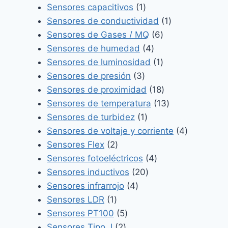
1
productos
Sensores capacitivos
1
producto
1
Sensores de conductividad
1
6
producto
Sensores de Gases / MQ
6
4
productos
Sensores de humedad
4
productos
1
Sensores de luminosidad
1
3
producto
Sensores de presión
3
productos
18
Sensores de proximidad
18
productos
13
Sensores de temperatura
13
1
productos
Sensores de turbidez
1
producto
4
Sensores de voltaje y corriente
4
2
productos
Sensores Flex
2
productos
4
Sensores fotoeléctricos
4
20
productos
Sensores inductivos
20
4
productos
Sensores infrarrojo
4
1
productos
Sensores LDR
1
producto
5
Sensores PT100
5
2
productos
Sensores Tipo J
2