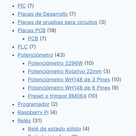
7
productos
PIC
7
productos
7
Placas de Desarrollo
7
productos
3
Placas de pruebas para circuitos
3
18
productos
Placas PCB
18
7
productos
PCB
7
7
productos
PLC
7
productos
43
Potenciómetro
43
productos
10
Potenciómetro 3296W
10
productos
3
Potenciómetro Rotativo 22mm
3
productos
10
Potenciómetro WH148 de 3 Pines
10
9
produc
Potenciómetro WH148 de 6 Pines
9
10
product
Preset o trimpot RM064
10
2
productos
Programador
2
4
productos
Raspberry Pi
4
31
productos
Relés
31
productos
4
Relé de estado sólido
4