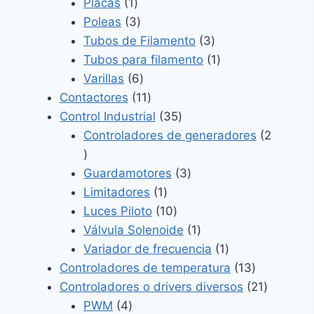
1
productos
Placas
1
producto
3
Poleas
3
productos
3
Tubos de Filamento
3
productos
1
Tubos para filamento
1
6
producto
Varillas
6
productos
11
Contactores
11
productos
35
Control Industrial
35
productos
Controladores de generadores
2
2
productos
3
Guardamotores
3
1
productos
Limitadores
1
producto
10
Luces Piloto
10
productos
1
Válvula Solenoide
1
producto
1
Variador de frecuencia
1
producto
13
Controladores de temperatura
13
productos
21
Controladores o drivers diversos
21
4
producto
PWM
4