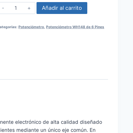
Potenciómetro
Añadir al carrito
de
6
ategorías:
Potenciómetro
,
Potenciómetro WH148 de 6 Pines
Pines
–
250kΩ
cantidad
ente electrónico de alta calidad diseñado
dientes mediante un único eje común. En