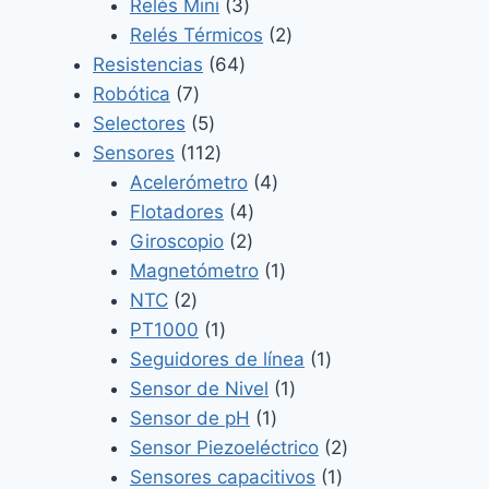
3
productos
Relés Mini
3
productos
2
Relés Térmicos
2
64
productos
Resistencias
64
7
productos
Robótica
7
productos
5
Selectores
5
productos
112
Sensores
112
productos
4
Acelerómetro
4
4
productos
Flotadores
4
2
productos
Giroscopio
2
productos
1
Magnetómetro
1
2
producto
NTC
2
productos
1
PT1000
1
producto
1
Seguidores de línea
1
1
producto
Sensor de Nivel
1
1
producto
Sensor de pH
1
producto
2
Sensor Piezoeléctrico
2
1
productos
Sensores capacitivos
1