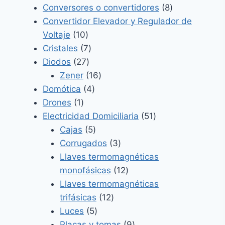
productos
8
Conversores o convertidores
8
productos
Convertidor Elevador y Regulador de
10
Voltaje
10
productos
7
Cristales
7
27
productos
Diodos
27
productos
16
Zener
16
4
productos
Domótica
4
1
productos
Drones
1
producto
51
Electricidad Domiciliaria
51
5
productos
Cajas
5
productos
3
Corrugados
3
productos
Llaves termomagnéticas
12
monofásicas
12
productos
Llaves termomagnéticas
12
trifásicas
12
5
productos
Luces
5
productos
9
Placas y tomas
9