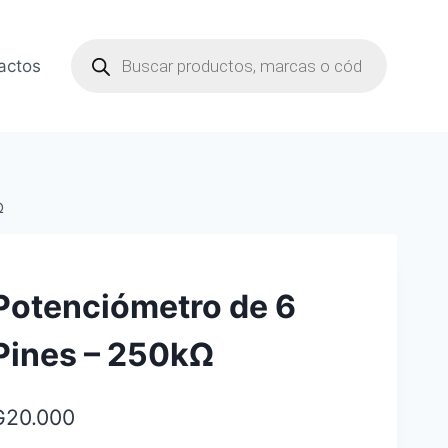
Búsqueda
de
actos
productos
Ω
Potenciómetro de 6
Pines – 250kΩ
₲
20.000