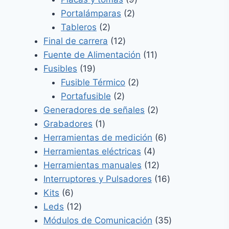
2
productos
Portalámparas
2
2
productos
Tableros
2
productos
12
Final de carrera
12
productos
11
Fuente de Alimentación
11
19
productos
Fusibles
19
productos
2
Fusible Térmico
2
2
productos
Portafusible
2
productos
2
Generadores de señales
2
1
productos
Grabadores
1
producto
6
Herramientas de medición
6
4
productos
Herramientas eléctricas
4
productos
12
Herramientas manuales
12
productos
16
Interruptores y Pulsadores
16
6
productos
Kits
6
productos
12
Leds
12
productos
35
Módulos de Comunicación
35