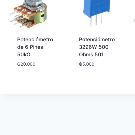
Potenciómetro
Potenciómetro
de 6 Pines –
3296W 500
50kΩ
Ohms 501
₲
20.000
₲
5.000
s