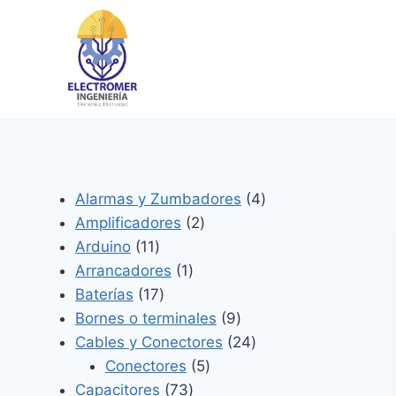
Saltar
al
contenido
4
Alarmas y Zumbadores
4
2
productos
Amplificadores
2
11
productos
Arduino
11
productos
1
Arrancadores
1
17
producto
Baterías
17
productos
9
Bornes o terminales
9
productos
24
Cables y Conectores
24
5
productos
Conectores
5
73
productos
Capacitores
73