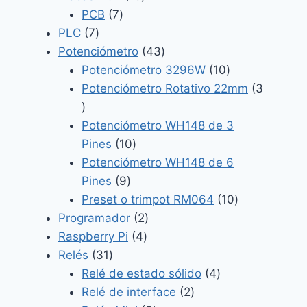
7
productos
PCB
7
7
productos
PLC
7
productos
43
Potenciómetro
43
productos
10
Potenciómetro 3296W
10
productos
Potenciómetro Rotativo 22mm
3
3
productos
Potenciómetro WH148 de 3
10
Pines
10
productos
Potenciómetro WH148 de 6
9
Pines
9
productos
10
Preset o trimpot RM064
10
2
productos
Programador
2
4
productos
Raspberry Pi
4
31
productos
Relés
31
productos
4
Relé de estado sólido
4
2
productos
Relé de interface
2