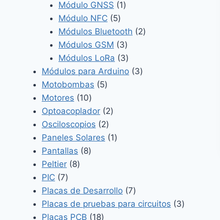
1
productos
Módulo GNSS
1
5
producto
Módulo NFC
5
productos
2
Módulos Bluetooth
2
3
productos
Módulos GSM
3
productos
3
Módulos LoRa
3
productos
3
Módulos para Arduino
3
5
productos
Motobombas
5
10
productos
Motores
10
productos
2
Optoacoplador
2
2
productos
Osciloscopios
2
productos
1
Paneles Solares
1
8
producto
Pantallas
8
8
productos
Peltier
8
7
productos
PIC
7
productos
7
Placas de Desarrollo
7
productos
3
Placas de pruebas para circuitos
3
18
producto
Placas PCB
18