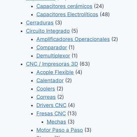
productos
24
Capacitores cerámicos
24
productos
48
Capacitores Electrolíticos
48
3
productos
Cerraduras
3
productos
5
Circuito Integrado
5
productos
2
Amplificadores Operacionales
2
1
product
Comparador
1
producto
1
Demultiplexor
1
producto
63
CNC / Impresoras 3D
63
4
productos
Acople Flexible
4
2
productos
Calentador
2
2
productos
Coolers
2
productos
2
Correas
2
productos
4
Drivers CNC
4
productos
13
Fresas CNC
13
3
productos
Mechas
3
productos
3
Motor Paso a Paso
3