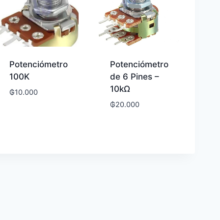
Potenciómetro
Potenciómetro
100K
de 6 Pines –
10kΩ
₲
10.000
₲
20.000